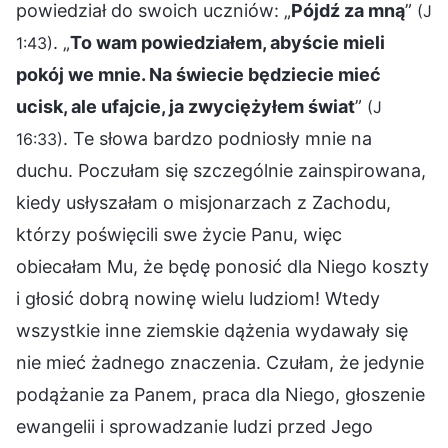
powiedział do swoich uczniów: „
Pójdź za mną
”
(J
. „
To wam powiedziałem, abyście mieli
1:43)
pokój we mnie. Na świecie będziecie mieć
ucisk, ale ufajcie, ja zwyciężyłem świat
”
(J
. Te słowa bardzo podniosły mnie na
16:33)
duchu. Poczułam się szczególnie zainspirowana,
kiedy usłyszałam o misjonarzach z Zachodu,
którzy poświęcili swe życie Panu, więc
obiecałam Mu, że będę ponosić dla Niego koszty
i głosić dobrą nowinę wielu ludziom! Wtedy
wszystkie inne ziemskie dążenia wydawały się
nie mieć żadnego znaczenia. Czułam, że jedynie
podążanie za Panem, praca dla Niego, głoszenie
ewangelii i sprowadzanie ludzi przed Jego