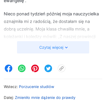
ewangelię”.
Nieco ponad tydzień później moja nauczycielka
oznajmiła mi z radością, że dostałam się na
dobrą uczelnię. Moja klasa chwaliła mnie, a
koleżanki i koledzy mówili: „Z naszej prowincji
przyjęto tylko dziesięć osób z wielu tysięcy
Czytaj więcej
kandydatów. Naprawdę świetnie się spisałaś,
dostając się na tę uczelnię”. Moja mama była
uszczęśliwiona, gdy się dowiedziała, ale ja
czułam się okropnie. Byłam przekonana, że nie
pozwoli mi rzucić studiów, żeby głosić
Wstecz:
Porzucenie studiów
ewangelię. Kiedy nasi krewni dowiedzieli się, że
dostałam się na uczelnię, wszyscy przyszli mi
Dalej:
Zmieniło mnie dążenie do prawdy
pogratulować. Gdy zobaczyłam, jak moja mama