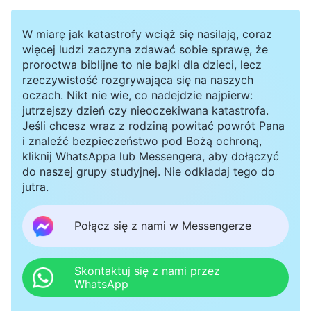
radośnie z nimi gawędzi, wiedziałam, że nasi
W miarę jak katastrofy wciąż się nasilają, coraz
krewni bardziej ją szanują, bo dostałam się na
więcej ludzi zaczyna zdawać sobie sprawę, że
uczelnię, i że jest ze mnie dumna. Gdybym
proroctwa biblijne to nie bajki dla dzieci, lecz
rzeczywistość rozgrywająca się na naszych
postanowiła nie iść na studia, mama na pewno
oczach. Nikt nie wie, co nadejdzie najpierw:
byłaby zdruzgotana, a nasi krewni znów
jutrzejszy dzień czy nieoczekiwana katastrofa.
Jeśli chcesz wraz z rodziną powitać powrót Pana
zaczęliby pogardzać naszą rodziną, tak jak
i znaleźć bezpieczeństwo pod Bożą ochroną,
wcześniej. Mając w pamięci, jak mama często
kliknij WhatsAppa lub Messengera, aby dołączyć
do naszej grupy studyjnej. Nie odkładaj tego do
ubolewała nad tym, że nasi krewni nami gardzą,
jutra.
pomyślałam sobie: „Mamie tak trudno było nas
wychować. Jeśli nie zrobię teraz tego, czego
Połącz się z nami w Messengerze
sobie życzy, to naprawdę sprawię jej wielki
zawód”. Poczułam więc, że nie mam wyboru:
Skontaktuj się z nami przez
WhatsApp
muszę iść na uczelnię. Kiedy zaczęłam naukę,
odkryłam, że istnieje wielka przepaść między