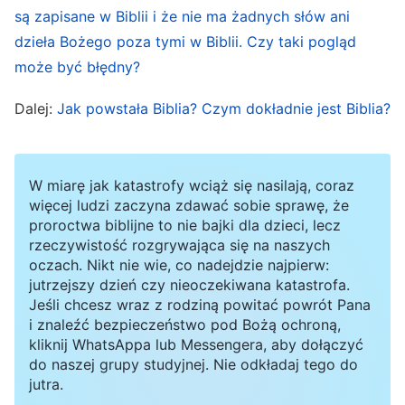
od Boga, było dziełem Ducha Świętego, a oprócz
są zapisane w Biblii i że nie ma żadnych słów ani
tych ksiąg proroków, wszystko inne jest zapisem
dzieła Bożego poza tymi w Biblii. Czy taki pogląd
ludzkich doświadczeń związanych z ówczesnym
może być błędny?
dziełem Jahwe.
Dalej:
Jak powstała Biblia? Czym dokładnie jest Biblia?
(W odniesieniu do Biblii (1), w: Słowo, t. 1, Pojawienie
się Boga i Jego dzieło)
W miarę jak katastrofy wciąż się nasilają, coraz
więcej ludzi zaczyna zdawać sobie sprawę, że
Dzisiaj ludzie wierzą, że Biblia jest Bogiem, a Bóg
proroctwa biblijne to nie bajki dla dzieci, lecz
– Biblią. Wierzą oni również, że wszystkie
rzeczywistość rozgrywająca się na naszych
oczach. Nikt nie wie, co nadejdzie najpierw:
zawarte w niej słowa były jedynymi słowami
jutrzejszy dzień czy nieoczekiwana katastrofa.
wypowiedzianymi przez Boga i że Bóg osobiście
Jeśli chcesz wraz z rodziną powitać powrót Pana
i znaleźć bezpieczeństwo pod Bożą ochroną,
wypowiedział je wszystkie. Ci, którzy wierzą w
kliknij WhatsAppa lub Messengera, aby dołączyć
Boga, myślą nawet, że mimo iż sześćdziesiąt
do naszej grupy studyjnej. Nie odkładaj tego do
jutra.
sześć ksiąg Starego i Nowego Testamentu