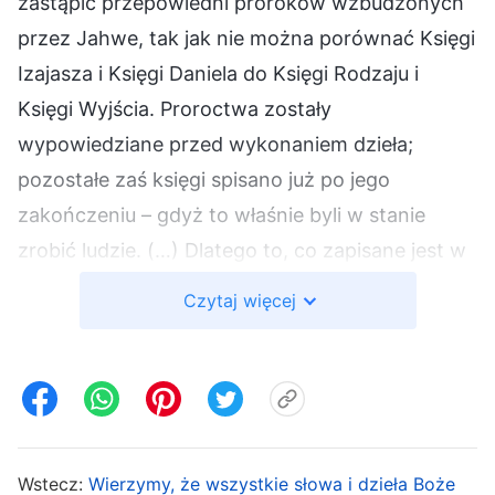
zastąpić przepowiedni proroków wzbudzonych
przez Jahwe, tak jak nie można porównać Księgi
Izajasza i Księgi Daniela do Księgi Rodzaju i
Księgi Wyjścia. Proroctwa zostały
wypowiedziane przed wykonaniem dzieła;
pozostałe zaś księgi spisano już po jego
zakończeniu – gdyż to właśnie byli w stanie
zrobić ludzie. (…) Dlatego to, co zapisane jest w
biblijnym Starym Testamencie, stanowi
Czytaj więcej
wyłącznie opis dzieła Bożego dokonanego w
owym czasie w Izraelu. Słowa proroków –
Izajasza, Daniela, Jeremiasza i Ezechiela… –
przepowiadają inne dzieło Boże na ziemi, dzieło
samego Boga Jahwe. Wszystko to pochodziło
Wstecz:
Wierzymy, że wszystkie słowa i dzieła Boże