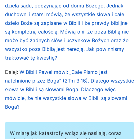
kiedy nauczał. Podczas Wieku Prawa nikt nigdy
dzieła sądu, poczynając od domu Bożego. Jednak
nie był w stanie dokonywać takich jak On cudów
duchowni i starsi mówią, że wszystkie słowa i całe
w postaci uzdrawiania chorych i wypędzania
dzieło Boże są zapisane w Biblii i że prawdy biblijne
są kompletną całością. Mówią oni, że poza Biblią nie
demonów. Jego dzieło i nauki oraz autorytet i
może być żadnych słów i uczynków Bożych oraz że
moc Jego słów przewyższały dzieło, nauki czy
wszystko poza Biblią jest herezją. Jak powinniśmy
słowa jakiegokolwiek człowieka z Wieku Prawa.
traktować tę kwestię?
Jezus po prostu wykonywał swoje nowsze
Dalej:
W Biblii Paweł mówi: „Całe Pismo jest
dzieło i chociaż wielu ludzi potępiało Go,
natchnione przez Boga” (2Tm 3:16). Dlatego wszystkie
odnosząc się do Biblii – a nawet wykorzystało
słowa w Biblii są słowami Boga. Dlaczego więc
Stary Testament, aby Go ukrzyżować – Jego
mówicie, że nie wszystkie słowa w Biblii są słowami
dzieło przewyższyło Stary Testament. Gdyby
Boga?
było inaczej, dlaczegóż ludzie przybili Go do
krzyża? Czy nie uczynili tego dlatego, że w
Starym Testamencie nie było mowy o Jego
W miarę jak katastrofy wciąż się nasilają, coraz