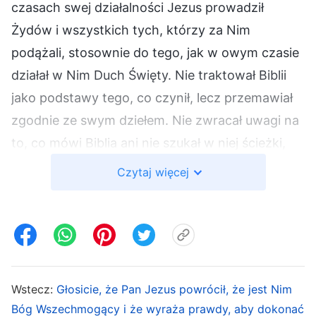
czasach swej działalności Jezus prowadził
Żydów i wszystkich tych, którzy za Nim
podążali, stosownie do tego, jak w owym czasie
działał w Nim Duch Święty. Nie traktował Biblii
jako podstawy tego, co czynił, lecz przemawiał
zgodnie ze swym dziełem. Nie zwracał uwagi na
to, co mówi Biblia ani nie szukał w niej ścieżki,
którą miałby poprowadzić swoich uczniów.
Czytaj więcej
Odkąd tylko rozpoczął swą działalność, głosił
drogę skruchy, o której w proroctwach Starego
Testamentu nie było absolutnie żadnej wzmianki.
Nie tylko nie postępował zgodnie z Biblią, lecz
także wskazywał nową ścieżkę i wykonywał
Wstecz:
Głosicie, że Pan Jezus powrócił, że jest Nim
nowe dzieło. Nigdy też nie odnosił się do Biblii,
Bóg Wszechmogący i że wyraża prawdy, aby dokonać