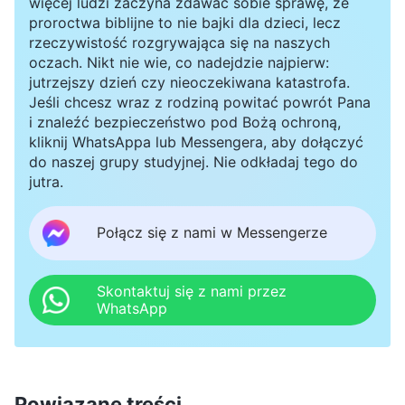
więcej ludzi zaczyna zdawać sobie sprawę, że
nauczaniu i zdolności uzdrawiania chorych oraz
proroctwa biblijne to nie bajki dla dzieci, lecz
wypędzania demonów? Jego dzieło miało na
rzeczywistość rozgrywająca się na naszych
oczach. Nikt nie wie, co nadejdzie najpierw:
celu wytyczenie nowej drogi, nie było to
jutrzejszy dzień czy nieoczekiwana katastrofa.
świadome szukanie zwady z Biblią ani świadoma
Jeśli chcesz wraz z rodziną powitać powrót Pana
i znaleźć bezpieczeństwo pod Bożą ochroną,
rezygnacja ze Starego Testamentu. Jezus po
kliknij WhatsAppa lub Messengera, aby dołączyć
prostu przyszedł na świat, by wykonywać swoją
do naszej grupy studyjnej. Nie odkładaj tego do
jutra.
posługę, by przynieść nowe dzieło tym, którzy
Go wyczekiwali i poszukiwali. Nie przyszedł
Połącz się z nami w Messengerze
objaśniać ludziom Starego Testamentu ani
utrzymywać w mocy opisanego w nim dzieła.
Skontaktuj się z nami przez
Jego dzieło nie miało umożliwić dalszego
WhatsApp
rozwoju Wieku Prawa, ponieważ dla Jego dzieła
nie miało żadnego znaczenia, czy Biblia będzie
służyć mu za podstawę. Jezus po prostu
Powiązane treści