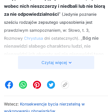
wobec nich nieszczerzy i niedbali lub nie biorą
za nie odpowiedzialności
”
(Jedynie poznanie
sześciu rodzajów zepsutego usposobienia jest
prawdziwym samopoznaniem, w: Słowo, t. 3,
. „
Bóg nie
Rozmowy
Chrystusa
dni ostatecznych)
nienawidzi słabego charakteru ludzi, nie
nienawidzi ich głupoty ani nie nienawidzi tego,
że mają zepsute usposobienie. Czego Bóg
Czytaj więcej
najbardziej nienawidzi w ludziach? Tego, gdy są
znużeni prawdą. Jeśli jesteś znużony prawdą,
to tylko z tego powodu Bóg nigdy nie znajdzie w
tobie upodobania. Jest to pewne ponad wszelką
wątpliwość. Jeśli jesteś znużony prawdą, jeśli
Wstecz:
Konsekwencje bycia nierzetelną w
jej nie miłujesz, jeśli twój stosunek do niej jest
wykonywaniu obowiązków