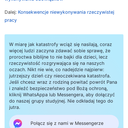
obojętny, pogardliwy i wyniosły, a nawet
Dalej:
Konsekwencje niewykonywania rzeczywistej
odpycha cię ona, czujesz wobec niej opór i
pracy
odrzucasz ją – jeśli zachowujesz się w ten
sposób, to Bóg całkowicie tobą gardzi i nie
masz żadnych szans, jesteś nie do uratowania.
W miarę jak katastrofy wciąż się nasilają, coraz
więcej ludzi zaczyna zdawać sobie sprawę, że
Jeśli w głębi serca rzeczywiście miłujesz
proroctwa biblijne to nie bajki dla dzieci, lecz
prawdę, a jednak jesteś nieco słabego
rzeczywistość rozgrywająca się na naszych
oczach. Nikt nie wie, co nadejdzie najpierw:
charakteru, pozbawiony wnikliwości i niezbyt
jutrzejszy dzień czy nieoczekiwana katastrofa.
mądry; jeśli czasem popełniasz błędy, ale nie
Jeśli chcesz wraz z rodziną powitać powrót Pana
i znaleźć bezpieczeństwo pod Bożą ochroną,
zamierzasz czynić zła, a po prostu zrobiłeś kilka
kliknij WhatsAppa lub Messengera, aby dołączyć
głupstw; jeśli w głębi serca pragniesz usłyszeć
do naszej grupy studyjnej. Nie odkładaj tego do
jutra.
Boże omówienie prawdy i tęsknisz za prawdą;
jeśli do prawdy i słów Bożych podchodzisz z
Połącz się z nami w Messengerze
tęsknotą i szczerością, potrafisz cenić i