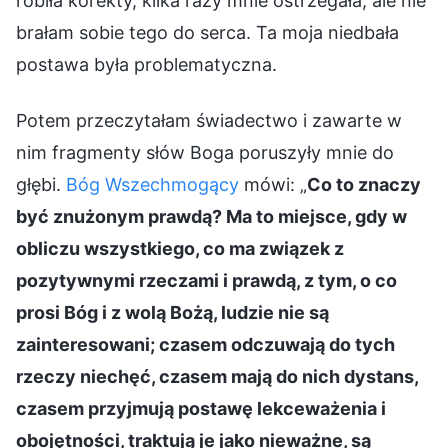
robiła korekty, kilka razy mnie ostrzegała, ale nie
brałam sobie tego do serca. Ta moja niedbała
postawa była problematyczna.
Potem przeczytałam świadectwo i zawarte w
nim fragmenty słów Boga poruszyły mnie do
głębi.
Bóg Wszechmogący
mówi: „
Co to znaczy
być znużonym prawdą? Ma to miejsce, gdy w
obliczu wszystkiego, co ma związek z
pozytywnymi rzeczami i prawdą, z tym, o co
prosi Bóg i z wolą Bożą, ludzie nie są
zainteresowani; czasem odczuwają do tych
rzeczy niechęć, czasem mają do nich dystans,
czasem przyjmują postawę lekceważenia i
obojętności, traktują je jako nieważne, są