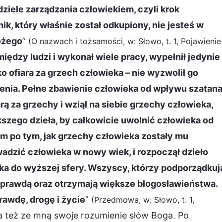
iele zarządzania człowiekiem, czyli krok
ik, który właśnie został odkupiony, nie jesteś w
ożego
”
(O nazwach i tożsamości, w: Słowo, t. 1, Pojawienie
iędzy ludzi i wykonał wiele pracy, wypełnił jedynie
ko ofiara za grzech człowieka – nie wyzwolił go
enia. Pełne zbawienie człowieka od wpływu szatan
arą za grzechy i wziął na siebie grzechy człowieka,
szego dzieła, by całkowicie uwolnić człowieka od
em po tym, jak grzechy człowieka zostały mu
adzić człowieka w nowy wiek, i rozpoczął dzieło
ieka do wyższej sfery. Wszyscy, którzy podporządkuj
 prawdą oraz otrzymają większe błogosławieństwa.
rawdę, drogę i życie
”
(Przedmowa, w: Słowo, t. 1,
ła też ze mną swoje rozumienie słów Boga. Po