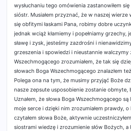
wysłuchaniu tego omówienia zastanowiłem się 
sióstr. Musiałem przyznać, że w naszej wierz
się obfitymi łaskami Pana, robimy dobre uczynki,
jednak wciąż kłamiemy i popełniamy grzechy, j
sławę i zysk, jesteśmy zazdrośni i nienawidzi
grzeszenia i spowiedzi i nieustannie walczym
Wszechmogącego zrozumiałem, że tak się dzieje
słowach Boga Wszechmogącego znalazłem też d
Polega ona na tym, że musimy przyjąć Boże dz
nasze zepsute usposobienie zostanie obmyte,
Uznałem, że słowa Boga Wszechmogącego są ba
moje serce i dzięki nim zrozumiałem prawdy, o 
czytałem słowa Boże, aktywnie uczestniczyłem
siostrami wiedzę i zrozumienie słów Bożych, a 