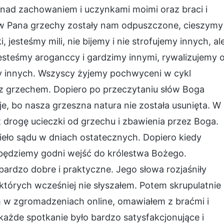
nad zachowaniem i uczynkami moimi oraz braci i
e w Pana grzechy zostały nam odpuszczone, cieszymy
 jesteśmy mili, nie bijemy i nie strofujemy innych, al
esteśmy aroganccy i gardzimy innymi, rywalizujemy 
my innych. Wszyscy żyjemy pochwyceni w cykl
y z grzechem. Dopiero po przeczytaniu słów Boga
, bo nasza grzeszna natura nie została usunięta. W
rogę ucieczki od grzechu i zbawienia przez Boga.
ieło sądu w dniach ostatecznych. Dopiero kiedy
 będziemy godni wejść do królestwa Bożego.
rdzo dobre i praktyczne. Jego słowa rozjaśniły
których wcześniej nie słyszałem. Potem skrupulatnie
 w zgromadzeniach online, omawiałem z braćmi i
każde spotkanie było bardzo satysfakcjonujące i