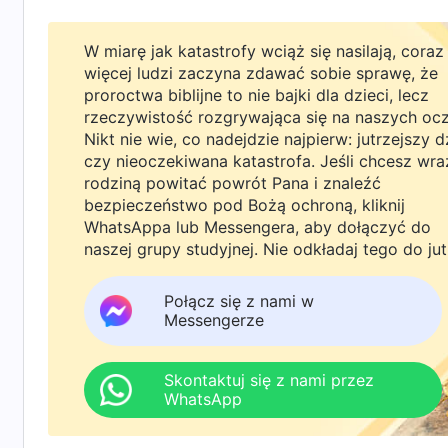
powrócił, a na ziemię przybyło królestwo Chry
Kościoła Boga Wszechmogącego. Odpowiedziałe
W miarę jak katastrofy wciąż się nasilają, coraz
więcej ludzi zaczyna zdawać sobie sprawę, że
te rzeczy. Przesłał mi oszczerstwa i fałszywe
proroctwa biblijne to nie bajki dla dzieci, lecz
„Pastor ostrzegał nas, byśmy nie wierzyli w
rzeczywistość rozgrywająca się na naszych oc
dniach ostatecznych w ciele, więc nie powinn
Nikt nie wie, co nadejdzie najpierw: jutrzejszy d
czy nieoczekiwana katastrofa. Jeśli chcesz wra
Wszechmogącego”. Jego słowa mnie nie poruszył
rodziną powitać powrót Pana i znaleźć
Wszechmogącego już wcześniej omówili ze mną
bezpieczeństwo pod Bożą ochroną, kliknij
WhatsAppa lub Messengera, aby dołączyć do
w dniach ostatecznych, co Bóg zaplanował d
naszej grupy studyjnej. Nie odkładaj tego do jut
Jezusa. Pan Jezus powiedział: „
Jak błyskawica 
zachodzie, tak będzie z przyjściem Syna Czł
Połącz się z nami w
Messengerze
zabłyśnie, świeci od jednego krańca nieba aż 
dniu. Ale najpierw musi wiele cierpieć i zost
Skontaktuj się z nami przez
„
Dlatego i wy bądźcie gotowi, bo Syn Człowiecz
WhatsApp
spodziewacie
”
. Kiedy Pan Jezus pr
(Mt 24:44)