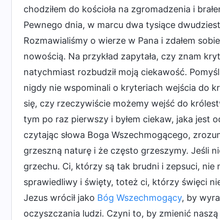
chodziłem do kościoła na zgromadzenia i brał
Pewnego dnia, w marcu dwa tysiące dwudziest
Rozmawialiśmy o wierze w Pana i zdałem sobie 
nowością. Na przykład zapytała, czy znam kryte
natychmiast rozbudził moją ciekawość. Pomyślał
nigdy nie wspominali o kryteriach wejścia do k
się, czy rzeczywiście możemy wejść do królest
tym po raz pierwszy i byłem ciekaw, jaka jest
czytając słowa Boga Wszechmogącego, zrozumi
grzeszną naturę i że często grzeszymy. Jeśli n
grzechu. Ci, którzy są tak brudni i zepsuci, ni
sprawiedliwy i święty, toteż ci, którzy święci n
Jezus wrócił jako
Bóg Wszechmogący
, by wyra
oczyszczania ludzi. Czyni to, by zmienić nasz