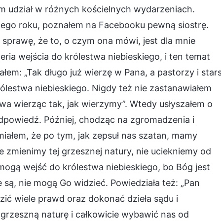
em udział w różnych kościelnych wydarzeniach.
ego roku, poznałem na Facebooku pewną siostrę.
sprawę, że to, o czym ona mówi, jest dla mnie
ria wejścia do królestwa niebieskiego, i ten temat
em: „Tak długo już wierzę w Pana, a pastorzy i stars
rólestwa niebieskiego. Nigdy też nie zastanawiałem
wa wierząc tak, jak wierzymy”. Wtedy usłyszałem o
 odpowiedź. Później, chodząc na zgromadzenia i
ałem, że po tym, jak zepsuł nas szatan, mamy
ie zmienimy tej grzesznej natury, nie uciekniemy od
e mogą wejść do królestwa niebieskiego, bo Bóg jest
ie są, nie mogą Go widzieć. Powiedziała też: „Pan
zić wiele prawd oraz dokonać dzieła sądu i
ą grzeszną naturę i całkowicie wybawić nas od