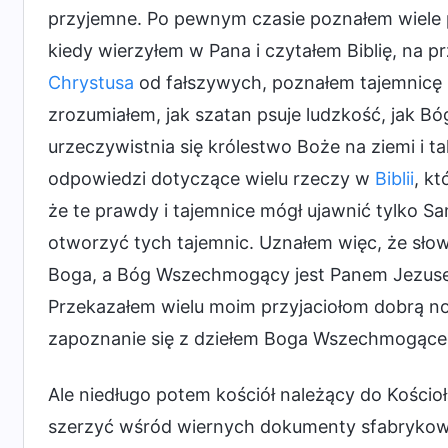
przyjemne. Po pewnym czasie poznałem wiele pr
kiedy wierzyłem w Pana i czytałem Biblię, na p
Chrystusa
od fałszywych, poznałem tajemnicę i
zrozumiałem, jak szatan psuje ludzkość, jak Bóg
urzeczywistnia się królestwo Boże na ziemi i 
odpowiedzi dotyczące wielu rzeczy w
Biblii
, k
że te prawdy i tajemnice mógł ujawnić tylko Sa
otworzyć tych tajemnic. Uznałem więc, że sł
Boga, a Bóg Wszechmogący jest Panem Jezusem
Przekazałem wielu moim przyjaciołom dobrą no
zapoznanie się z dziełem Boga Wszechmogące
Ale niedługo potem kościół należący do Kości
szerzyć wśród wiernych dokumenty sfabrykowan