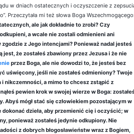
sądu w dniach ostatecznych i oczyszczenie z zepsuci
go”. Przeczytała mi też słowa Boga Wszechmogącego
tatecznych, ale jak dokładnie to zrobi? Czy
 odkupieni, a wcale nie zostali odmienieni ani
zgodzie z Jego intencjami? Ponieważ nadal jesteś
 jest, że zostałeś zbawiony przez Jezusa i że nie
enie
przez Boga, ale nie dowodzi to, że jesteś bez
ć uświęcony, jeśli nie zostałeś odmieniony? Twoje
 i nikczemności, a mimo to chcesz zstąpić z
ąłeś pewien krok w swojej wierze w Boga: zostałe
ny. Abyś mógł stać się człowiekiem pozostającym w
 dokonać dzieła, aby przemienić cię i oczyścić; w
y, ponieważ zostałeś jedynie odkupiony. Nie
radości z dobrych błogosławieństw wraz z Bogiem,