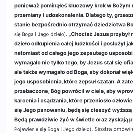
ponieważ pominąłeś kluczowy krok w Bożym dz
przemiany i udoskonalenia. Dlatego ty, grzeszn
stanie bezpośrednio otrzymać dziedzictwa B
. „
Chociaż Jezus przybył m
się Boga i Jego dzieło)
dzieło odkupienia całej ludzkości i posłużył ja
natomiast od całego jego zepsutego usposobi
wymagało nie tylko tego, by Jezus stał się ofi
ale także wymagało od Boga, aby dokonał więk
jego usposobienia, które zepsuł szatan. A zat
przebaczone, Bóg powrócił w ciele, aby wprow
karcenia i osądzania, które przeniosło człow
się Jego panowaniu, będą się cieszyć wyższą
Będą prawdziwie żyć w świetle oraz zyskają p
. Siostra omówi
Pojawienie się Boga i Jego dzieło)