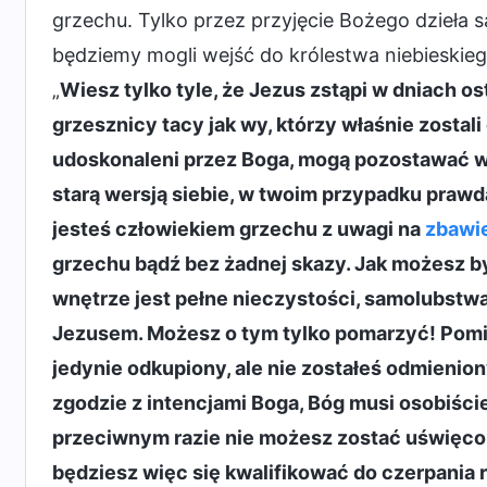
grzechu. Tylko przez przyjęcie Bożego dzieła 
będziemy mogli wejść do królestwa niebieskie
„
Wiesz tylko tyle, że Jezus zstąpi w dniach os
grzesznicy tacy jak wy, którzy właśnie zostali
udoskonaleni przez Boga, mogą pozostawać w 
starą wersją siebie, w twoim przypadku prawdą
jesteś człowiekiem grzechu z uwagi na
zbawi
grzechu bądź bez żadnej skazy. Jak możesz by
wnętrze jest pełne nieczystości, samolubstwa
Jezusem. Możesz o tym tylko pomarzyć! Pomin
jedynie odkupiony, ale nie zostałeś odmienio
zgodzie z intencjami Boga, Bóg musi osobiście
przeciwnym razie nie możesz zostać uświęcon
będziesz więc się kwalifikować do czerpania 