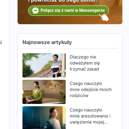
Najnowsze artykuły
i
Dlaczego nie
odważyłem się
trzymać zasad
Czego nauczyło
mnie odejście moich
rodziców
Czego nauczyło
mnie aresztowanie i
uwięzienie mojej
matki