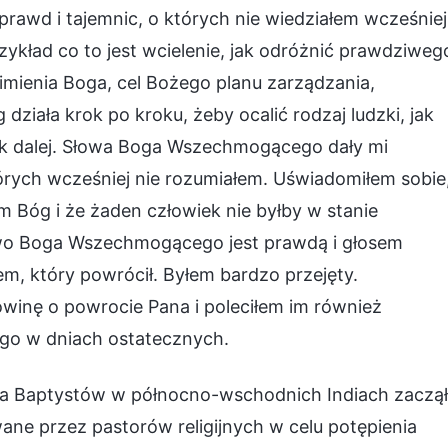
awd i tajemnic, o których nie wiedziałem wcześniej
rzykład co to jest wcielenie, jak odróżnić prawdziweg
mienia Boga, cel Bożego planu zarządzania,
 działa krok po kroku, żeby ocalić rodzaj ludzki, jak
tak dalej. Słowa Boga Wszechmogącego dały mi
tórych wcześniej nie rozumiałem. Uświadomiłem sobie
m Bóg i że żaden człowiek nie byłby w stanie
owo Boga Wszechmogącego jest prawdą i głosem
, który powrócił. Byłem bardzo przejęty.
winę o powrocie Pana i poleciłem im również
go w dniach ostatecznych.
oła Baptystów w północno-wschodnich Indiach zaczął
e przez pastorów religijnych w celu potępienia