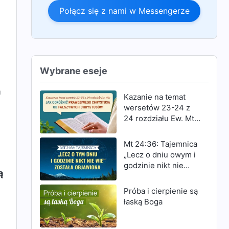
Połącz się z nami w Messengerze
Wybrane eseje
a
Kazanie na temat
wersetów 23-24 z
24 rozdziału Ew. Mt:
Jak odróżnić
prawdziwego
Mt 24:36: Tajemnica
Chrystusa od
„Lecz o dniu owym i
fałszywych
godzinie nikt nie
Chrystusów
ą
wie” została
objawiona
Próba i cierpienie są
łaską Boga