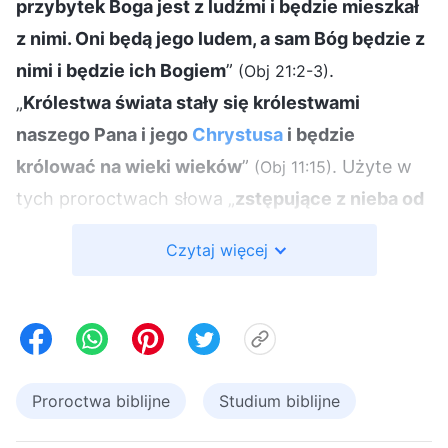
przybytek Boga jest z ludźmi i będzie mieszkał
z nimi. Oni będą jego ludem, a sam Bóg będzie z
nimi i będzie ich Bogiem
”
.
(Obj 21:2-3)
„
Królestwa świata stały się królestwami
naszego Pana i jego
Chrystusa
i będzie
królować na wieki wieków
”
. Użyte w
(Obj 11:15)
tych proroctwach słowa „
zstępujące z nieba od
Boga
”, „
przybytek Boga jest z ludźmi.
” oraz
Czytaj więcej
„
Królestwa świata stały się królestwami
naszego Pana i jego Chrystusa
”. pokazują, że
Bóg ustanowi swoje królestwo na ziemi i że
miejsce przeznaczenia, które zaaranżował dla
człowieka, także znajduje się na ziemi. Czyż
Proroctwa biblijne
Studium biblijne
nasze ciągłe pragnienie bycia uniesionymi do