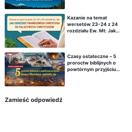
zamiast tego osobiście stał się ciałem i przybył
na ziemię, gdzie został nawet ukrzyżowany za
Kazanie na temat
ludzkość, wybawiając ją od grzechu. Na tej
wersetów 23-24 z 24
rozdziału Ew. Mt: Jak
podstawie widzimy, że to na ziemi Bóg stale
odróżnić prawdziwego
wykonuje dzieło dla zbawienia człowieka,
Chrystusa od fałszywych
kierując życiem ludzkości i prowadząc ją, by Go
Chrystusów
Czasy ostateczne – 5
czciła. Nasza ciągła tęsknota za tym, by zostać
proroctw biblijnych o
uniesionymi do nieba, jest w oczywisty sposób
powtórnym przyjściu
Jezusa Chrystusa
niezgodna z wolą Boga!
spełniło się
Niektórzy z was mogą nie mieć jasności co do
Zamieść odpowiedź
tego, co właściwie oznacza „bycie
pochwyconym”. Aby to zrozumieć, zobaczmy
najpierw, co mówią słowa Boga. Bóg powiedział: