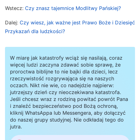
nieba nie opiera się na naszych własnych
Wstecz:
Czy znasz tajemnice Modlitwy Pańskiej?
pojęciach i wyobrażeniach? I czyż nie oznacza
kroczenia ścieżką, która oddala nas od Boga?
Dalej:
Czy wiesz, jak ważne jest Prawo Boże i Dziesięć
Przykazań dla ludzkości?
W miarę jak katastrofy wciąż się nasilają, coraz
więcej ludzi zaczyna zdawać sobie sprawę, że
proroctwa biblijne to nie bajki dla dzieci, lecz
rzeczywistość rozgrywająca się na naszych
oczach. Nikt nie wie, co nadejdzie najpierw:
jutrzejszy dzień czy nieoczekiwana katastrofa.
Jeśli chcesz wraz z rodziną powitać powrót Pana
i znaleźć bezpieczeństwo pod Bożą ochroną,
kliknij WhatsAppa lub Messengera, aby dołączyć
Czym jest pochwycenie przed
do naszej grupy studyjnej. Nie odkładaj tego do
jutra.
nadejściem wielkiego ucisku?