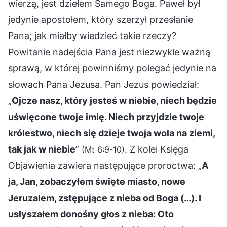
wierzą, jest dziełem Samego Boga. Paweł był
jedynie apostołem, który szerzył przesłanie
Pana; jak miałby wiedzieć takie rzeczy?
Powitanie nadejścia Pana jest niezwykle ważną
sprawą, w której powinniśmy polegać jedynie na
słowach Pana Jezusa. Pan Jezus powiedział:
„
Ojcze nasz, który jesteś w niebie, niech będzie
uświęcone twoje imię. Niech przyjdzie twoje
królestwo, niech się dzieje twoja wola na ziemi,
tak jak w niebie
”
. Z kolei Księga
(Mt 6:9-10)
Objawienia zawiera następujące proroctwa: „
A
ja, Jan, zobaczyłem święte miasto, nowe
Jeruzalem, zstępujące z nieba od Boga (…). I
usłyszałem donośny głos z nieba: Oto