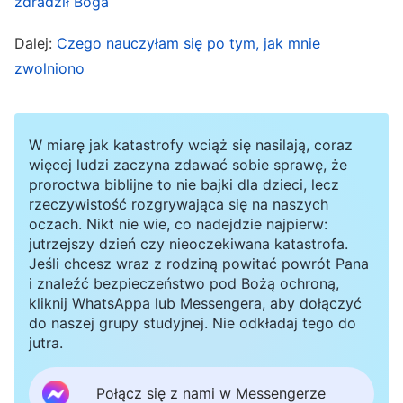
zdradził Boga
przeszła mi przez głowę, moje serce
Dalej:
Czego nauczyłam się po tym, jak mnie
przyspieszyło i pomyślałam: „Jak mogłam
zwolniono
pomyśleć o czymś tak złośliwym? Czy nie byłby
to atak i branie odwetu na innych?”. Trochę się
przestraszyłam, więc po cichu pomodliłam się do
W miarę jak katastrofy wciąż się nasilają, coraz
więcej ludzi zaczyna zdawać sobie sprawę, że
Boga: „Boże, proszę, czuwaj nad moim sercem,
proroctwa biblijne to nie bajki dla dzieci, lecz
aby było spokojne i abym w swoich działaniach
rzeczywistość rozgrywająca się na naszych
oczach. Nikt nie wie, co nadejdzie najpierw:
nie kierowała się zepsutym usposobieniem.
jutrzejszy dzień czy nieoczekiwana katastrofa.
Proszę, poprowadź mnie przez tę sytuację”. Po
Jeśli chcesz wraz z rodziną powitać powrót Pana
i znaleźć bezpieczeństwo pod Bożą ochroną,
modlitwie zobaczyłam, że kilkoro braci i sióstr w
kliknij WhatsAppa lub Messengera, aby dołączyć
grupie wysyła wiadomości, w których zgadzają
do naszej grupy studyjnej. Nie odkładaj tego do
jutra.
się z sugestiami Jaydena. W końcu zdałam sobie
sprawę, że w sytuacji, która mnie spotkała, była
Połącz się z nami w Messengerze
Boża intencja. Musiałam najpierw to