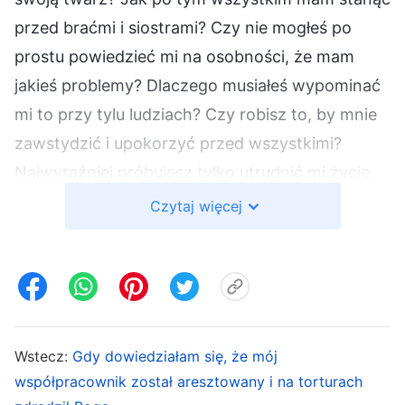
przed braćmi i siostrami? Czy nie mogłeś po
prostu powiedzieć mi na osobności, że mam
jakieś problemy? Dlaczego musiałeś wypominać
mi to przy tylu ludziach? Czy robisz to, by mnie
zawstydzić i upokorzyć przed wszystkimi?
Najwyraźniej próbujesz tylko utrudnić mi życie.
Jeśli nie pokażę ci, kto tu rządzi, będziesz
Czytaj więcej
myślał, że możesz mną pomiatać”. W moim sercu
pojawiła się nawet złośliwa myśl: „Jestem
odpowiedzialna za podlewanie. Jeśli będziesz się
tak zachowywać, nie pozwalając mi zachować
twarzy, to wymyślę powód, by zabronić ci
Wstecz:
Gdy dowiedziałam się, że mój
podlewania nowych wierzących, bo jeśli tego nie
współpracownik został aresztowany i na torturach
zrobię, zrujnujesz mój wizerunek”. Kiedy ta myśl