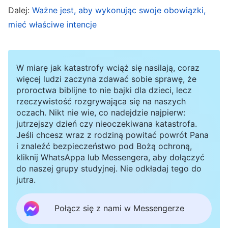
Dalej:
Ważne jest, aby wykonując swoje obowiązki,
coraz bardziej podupadam na zdrowiu. Przez
mieć właściwe intencje
lata zawsze wykonywałem pojedyncze
obowiązki, a moja praca była stosunkowo łatwa,
więc mój organizm był w stanie to znieść. Jeśli
W miarę jak katastrofy wciąż się nasilają, coraz
więcej ludzi zaczyna zdawać sobie sprawę, że
wezmę na siebie obowiązki kaznodziei,
proroctwa biblijne to nie bajki dla dzieci, lecz
obciążenie pracą będzie duże. Ponadto kościół
rzeczywistość rozgrywająca się na naszych
oczach. Nikt nie wie, co nadejdzie najpierw:
stanął ostatnio w obliczu ogromnej fali
jutrzejszy dzień czy nieoczekiwana katastrofa.
aresztowań, co oznacza mnóstwo zadań do
Jeśli chcesz wraz z rodziną powitać powrót Pana
wykonania. Będę musiał się martwić, płacić cenę
i znaleźć bezpieczeństwo pod Bożą ochroną,
kliknij WhatsAppa lub Messengera, aby dołączyć
i nie uniknę pracy do późna w nocy. Lekarz
do naszej grupy studyjnej. Nie odkładaj tego do
powiedział, że mam chore serce i wysokie
jutra.
ciśnienie krwi i że muszę więcej odpoczywać,
Połącz się z nami w Messengerze
więc jeśli często będę siedzieć do późna, mój
stan się pogorszy. A co, jeśli pewnego dnia nagle