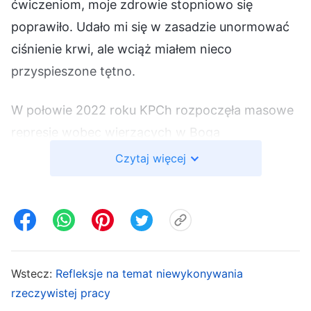
ćwiczeniom, moje zdrowie stopniowo się
poprawiło. Udało mi się w zasadzie unormować
ciśnienie krwi, ale wciąż miałem nieco
przyspieszone tętno.
W połowie 2022 roku KPCh rozpoczęła masowe
represje wobec wierzących w Boga
Wszechmogącego. W mojej okolicy aresztowano
Czytaj więcej
ponad 30 przywódców, pracowników, braci i
sióstr. Cała praca kościoła została
sparaliżowana. Pewnego dnia przyszła do mnie
zwierzchniczka, siostra Xin Yi, i powiedziała, że
bracia i siostry wybrali mnie na kaznodzieję.
Wstecz:
Refleksje na temat niewykonywania
Pomyślałem: „Moje serce nie może być narażone
rzeczywistej pracy
na silne bodźce, mam wysokie ciśnienie krwi i