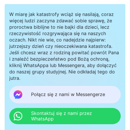
Dopiero gdy leki zeszły ze mnie kilka dni później,
W miarę jak katastrofy wciąż się nasilają, coraz
poczułam się lepiej. Wierzyłam w Boga od lat,
więcej ludzi zaczyna zdawać sobie sprawę, że
poświęcałam się, wypełniając obowiązki. Byłam
proroctwa biblijne to nie bajki dla dzieci, lecz
rzeczywistość rozgrywająca się na naszych
zawsze sumienna, nie opuściłam żadnego
oczach. Nikt nie wie, co nadejdzie najpierw:
zgromadzenia. Zawsze pomagałam braciom i
jutrzejszy dzień czy nieoczekiwana katastrofa.
Jeśli chcesz wraz z rodziną powitać powrót Pana
siostrom w ich problemach. Po co były te
i znaleźć bezpieczeństwo pod Bożą ochroną,
wysiłki? Czemu Bóg mnie nie chronił? Byłam o
kliknij WhatsAppa lub Messengera, aby dołączyć
do naszej grupy studyjnej. Nie odkładaj tego do
krok od śmierci i już nic nie mogłam. Czy Bóg
jutra.
chciał mnie odrzucić? Czekało mnie jeszcze pięć
chemii i operacja. Jak sobie poradzę? Pomijając
Połącz się z nami w Messengerze
już cały ten ból, jeśli umrę, czy będzie to
znaczyć, że moje lata wiary były stratą czasu?
Skontaktuj się z nami przez
WhatsApp
Rozpłakałam się. Męczyłam się przez kilka dni.
Słowa Boga już nie trafiały do mnie, przestałam