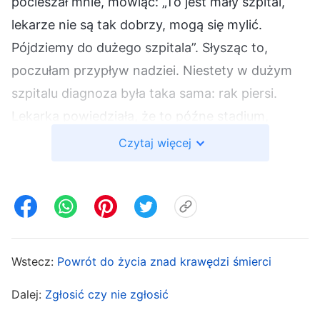
pocieszał mnie, mówiąc: „To jest mały szpital,
lekarze nie są tak dobrzy, mogą się mylić.
Pójdziemy do dużego szpitala”. Słysząc to,
poczułam przypływ nadziei. Niestety w dużym
szpitalu diagnoza była taka sama: rak piersi.
Lekarka powiedziała, że to późne stadium,
wymagające chemioterapii i operacji, w
Czytaj więcej
przeciwnym razie umrę. To był szok. Miałam
kompletną pustkę w głowie. Myślałam: „Ile to
będzie kosztować? Co jeśli umrę podczas
chemioterapii? Jak moja rodzina spłaci długi?”.
Byłam rozpaczliwie bezradna.
Wstecz:
Powrót do życia znad krawędzi śmierci
Po pierwszej chemii moje ciało wiło się z bólu.
Dalej:
Zgłosić czy nie zgłosić
Nic nie chciałam robić, byłam półprzytomna.