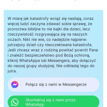
mnie, to choć wytrąciło mnie to z równowagi i
chciałam poświęcić czas na refleksję, zrobiłam
tak jak Annie – wróciłam od razu do pełnienia
W miarę jak katastrofy wciąż się nasilają, coraz
więcej ludzi zaczyna zdawać sobie sprawę, że
obowiązków, zupełnie bezrefleksyjnie, nie
proroctwa biblijne to nie bajki dla dzieci, lecz
zyskując żadnej wiedzy o samej sobie. Byłam
rzeczywistość rozgrywająca się na naszych
oczach. Nikt nie wie, co nadejdzie najpierw:
kompletnie nieświadoma, że w swoim życiu
jutrzejszy dzień czy nieoczekiwana katastrofa.
popadam w stan, w którym darzę podziwem
Jeśli chcesz wraz z rodziną powitać powrót Pana
istotę ludzką, że jej oddaję cześć. Tak było,
i znaleźć bezpieczeństwo pod Bożą ochroną,
kliknij WhatsAppa lub Messengera, aby dołączyć
dopóki nie zdarzyło się coś, co dało mi
do naszej grupy studyjnej. Nie odkładaj tego do
rozeznanie, jeśli chodzi o Annie.
jutra.
Annie jako przywódczyni kościoła miała na
Połącz się z nami w Messengerze
wszystko baczenie, potrafiła cierpieć i płacić
cenę, ale problemy i tak pojawiały się jeden po
Skontaktuj się z nami przez
WhatsApp
drugim i efektywność pracy kościoła stopniowo