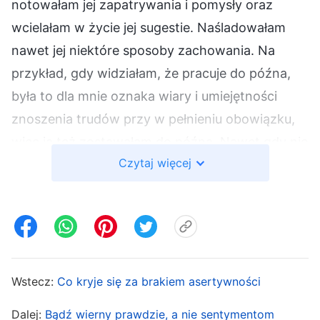
notowałam jej zapatrywania i pomysły oraz
wcielałam w życie jej sugestie. Naśladowałam
nawet jej niektóre sposoby zachowania. Na
przykład, gdy widziałam, że pracuje do późna,
była to dla mnie oznaka wiary i umiejętności
znoszenia trudów przy w pełnieniu obowiązku,
więc ja też zostawałam do późna. Nawet gdy nie
Czytaj więcej
miałam niczego pilnego do zrobienia i mogłam
położyć się wcześniej, to jeśli widziałam, że
Annie jeszcze nie skończyła pracy, też nie
chciałam się kłaść. Gdy widziałam, że jest nadal
silna i rzuca się w wir obowiązków po tym, jak ją
przycięto, uznałam to za oznakę jej postawy i
Wstecz:
Co kryje się za brakiem asertywności
posiadania rzeczywistości. Gdy więc przycięto
Dalej:
Bądź wierny prawdzie, a nie sentymentom