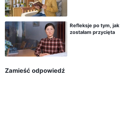
dawała innym więcej okazji do praktykowania,
żeby mogli poznać swoje wady i braki oraz
Refleksje po tym, jak
czynić szybsze postępy. W ten sposób każdy
zostałam przycięta
mógłby wykorzystywać swoje talenty i coraz
efektywniej wypełniać obowiązki. Popierałam
pomysł Laili, więc razem z nią udałam się, by
pomówić z Annie. Ku mojemu zaskoczeniu Annie
Zamieść odpowiedź
nie była zachwycona, zmarszczyła brwi i nie
zgodziła się z nami. Powiedziała, że bracia i
siostry mają zbyt wiele braków, że uczenie ich
przysporzyłoby dużo kłopotu i opóźniło pracę.
Powiedziała, że skuteczniej i efektywniej jest,
jeśli to ona samodzielnie wykonuje całą pracę.
Słysząc jej elokwentne wywody, czułam się