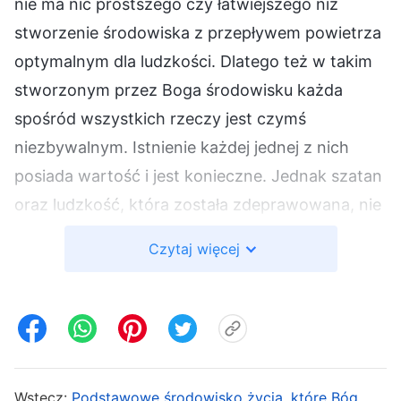
nie ma nic prostszego czy łatwiejszego niż
stworzenie środowiska z przepływem powietrza
optymalnym dla ludzkości. Dlatego też w takim
stworzonym przez Boga środowisku każda
spośród wszystkich rzeczy jest czymś
niezbywalnym. Istnienie każdej jednej z nich
posiada wartość i jest konieczne. Jednak szatan
oraz ludzkość, która została zdeprawowana, nie
rozumieją tej zasady. Nieprzerwanie niszczą,
Czytaj więcej
przeobrażają i eksploatują ziemię, na próżno
fantazjując o przekształceniu gór w równiny,
wypełnieniu kanionów i zbudowaniu na
równinach drapaczy chmur tworzących
betonowe dżungle. Bóg ma nadzieję, że
Wstecz:
Podstawowe środowisko życia, które Bóg