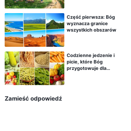
życie. Do kiedy trwać będzie taka sytuacja?
Część pierwsza: Bóg
Innymi słowy, jak długo Bóg będzie im zapewniał
wyznacza granice
takie środowisko? Aż w pełni ukończy swoje
wszystkich obszarów
dzieło zarządzania. A wtedy Bóg odmieni
środowisko życiowe ludzkości. Być może
dokona się to za pośrednictwem tych samych
Codzienne jedzenie i
picie, które Bóg
metod, a może jakichś innych. Tym jednak, co
przygotowuje dla
ludzie naprawdę powinni teraz wiedzieć, jest
ludzkości (Część 1)
fakt, że Bóg nieustannie zaspokaja potrzeby
ludzkości, zarządzając jej środowiskiem
Zamieść odpowiedź
życiowym, a także zabezpieczając, chroniąc i
zachowując środowisko, w którym żyje
ludzkość. To właśnie za sprawą takiego
środowiska Boży naród wybrany jest w stanie