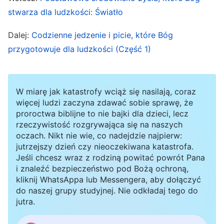
ludzkość będzie mogła wieść szczęśliwe życie,
stwarza dla ludzkości: Światło
że będzie mogła szczęśliwie się rozwijać i każdy
dzień przeżywać w szczęściu w tym
Dalej:
Codzienne jedzenie i picie, które Bóg
przygotowuje dla ludzkości (Część 1)
najodpowiedniejszym środowisku, które dla niej
przygotował. Oto dlaczego Bóg nigdy nie
traktował niedbale środowiska, w którym żyje
W miarę jak katastrofy wciąż się nasilają, coraz
ludzkość. Od temperatury po powietrze, od
więcej ludzi zaczyna zdawać sobie sprawę, że
proroctwa biblijne to nie bajki dla dzieci, lecz
dźwięku po światło – Bóg poczynił szczegółowe
rzeczywistość rozgrywająca się na naszych
plany i ustalenia, tak żeby ludzkie ciała oraz
oczach. Nikt nie wie, co nadejdzie najpierw:
środowisko życiowe człowieka nie były
jutrzejszy dzień czy nieoczekiwana katastrofa.
Jeśli chcesz wraz z rodziną powitać powrót Pana
narażone na wpływ warunków naturalnych, a
i znaleźć bezpieczeństwo pod Bożą ochroną,
wręcz przeciwnie, żeby ludzkość mogła
kliknij WhatsAppa lub Messengera, aby dołączyć
do naszej grupy studyjnej. Nie odkładaj tego do
normalnie żyć i rozmnażać się w zdrowej i
jutra.
harmonijnej koegzystencji ze wszystkimi