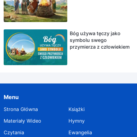
Bóg używa tęczy jako
symbolu swego
przymierza z człowiekiem
Menu
Strona Główna
Książki
Materiały Wideo
Hymny
Czytania
Ewangelia