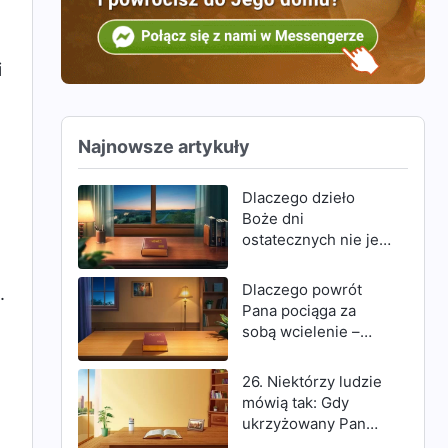
i
Najnowsze artykuły
Dlaczego dzieło
Boże dni
ostatecznych nie jest
wykonywane za
pomocą Ducha?
Dlaczego powrót
.
Dlaczego Bóg
Pana pociąga za
przyszedł, aby
sobą wcielenie –
dokonać swego
zstępowanie w
dzieła w ciele?
tajemnicy – jak i
26. Niektórzy ludzie
jawne zstępowanie z
mówią tak: Gdy
chmur?
ukrzyżowany Pan
Jezus powiedział