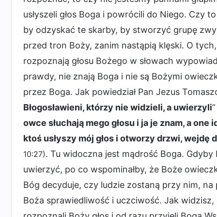
usłyszeli głos Boga i powrócili do Niego. Czy t
by odzyskać te skarby, by stworzyć grupę zwy
przed tron Boży, zanim nastąpią klęski. O tych, 
rozpoznają głosu Bożego w słowach wypowiad
prawdy, nie znają Boga i nie są Bożymi owieczk
przez Boga. Jak powiedział Pan Jezus Tomaszo
Błogosławieni, którzy nie widzieli, a uwierzyli
owce słuchają mego głosu i ja je znam, a one 
ktoś usłyszy mój głos i otworzy drzwi, wejdę 
. Tu widoczna jest mądrość Boga. Gdyby B
10:27)
uwierzyć, po co wspominałby, że Boże owieczki
Bóg decyduje, czy ludzie zostaną przy nim, na
Boża sprawiedliwość i uczciwość. Jak widzisz, c
rozpoznali Boży głos i od razu przyjęli Boga 