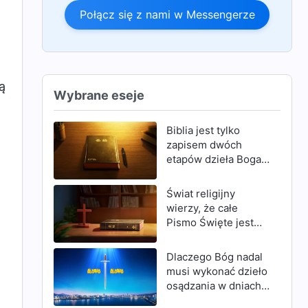
Połącz się z nami w Messengerze
ą
Wybrane eseje
Biblia jest tylko
zapisem dwóch
etapów dzieła Boga,
którymi są Wiek
Prawa i Wiek Łaski;
Świat religijny
nie jest zapisem
wierzy, że całe
całego Bożego
Pismo Święte jest
dzieła
natchnione przez
Boga i że całe składa
Dlaczego Bóg nadal
się ze słów Bożych;
musi wykonać dzieło
ten pogląd jest
osądzania w dniach
fałszywy
ostatecznych, mimo