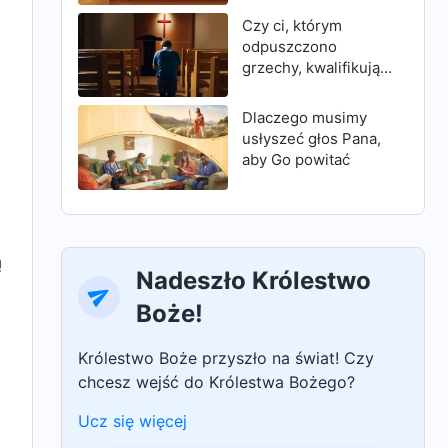
„Wykonało się”, czy
Czy ci, którym
nie oznaczało to, że
odpuszczono
dzieło Bożego
grzechy, kwalifikują
zbawienia zostało
się do wejścia do
dokonane? Dlaczego
królestwa
Dlaczego musimy
zatem Bóg, gdy
niebieskiego?
usłyszeć głos Pana,
powróci w dniach
aby Go powitać
ostatecznych, musi
dokonać dzieła
osądzania,
rozpoczynając od
domu Bożego?
ą
Nadeszło Królestwo
Boże!
Królestwo Boże przyszło na świat! Czy
chcesz wejść do Królestwa Bożego?
Ucz się więcej