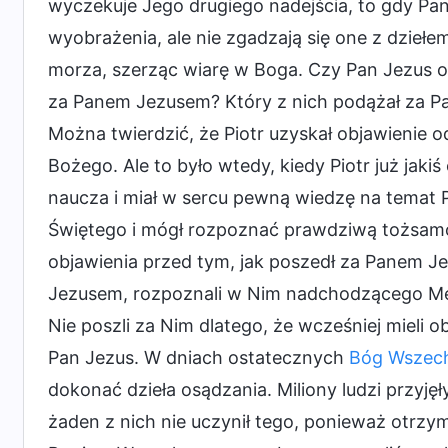
wyczekuje Jego drugiego nadejścia, to gdy Pan 
wyobrażenia, ale nie zgadzają się one z dzie
morza, szerząc wiarę w Boga. Czy Pan Jezus obj
za Panem Jezusem? Który z nich podążał za Pa
Można twierdzić, że Piotr uzyskał objawienie 
Bożego. Ale to było wtedy, kiedy Piotr już jaki
naucza i miał w sercu pewną wiedzę na temat 
Świętego i mógł rozpoznać prawdziwą tożsamoś
objawienia przed tym, jak poszedł za Panem Je
Jezusem, rozpoznali w Nim nadchodzącego Mesj
Nie poszli za Nim dlatego, że wcześniej mieli o
Pan Jezus. W dniach ostatecznych
Bóg Wszec
dokonać dzieła osądzania. Miliony ludzi przyj
żaden z nich nie uczynił tego, ponieważ otrz