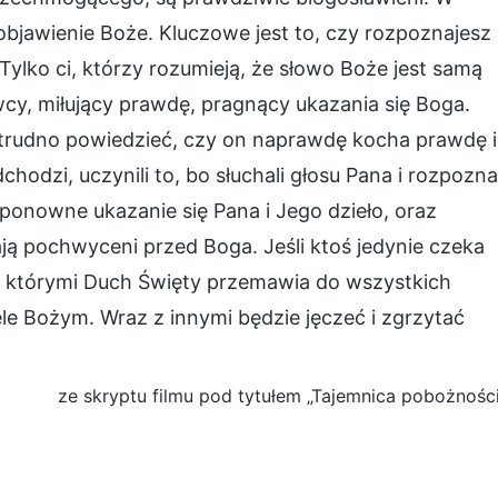
objawienie Boże. Kluczowe jest to, czy rozpoznajesz
ko ci, którzy rozumieją, że słowo Boże jest samą
cy, miłujący prawdę, pragnący ukazania się Boga.
, trudno powiedzieć, czy on naprawdę kocha prawdę i
chodzi, uczynili to, bo słuchali głosu Pana i rozpoznal
ponowne ukazanie się Pana i Jego dzieło, oraz
ają pochwyceni przed Boga. Jeśli ktoś jedynie czeka
w, którymi Duch Święty przemawia do wszystkich
ele Bożym. Wraz z innymi będzie jęczeć i zgrzytać
ze skryptu filmu pod tytułem „Tajemnica pobożnośc