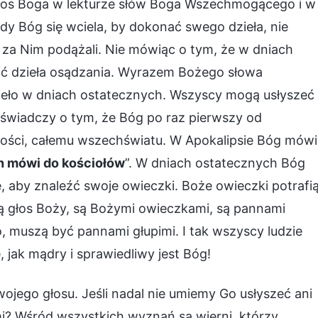
os Boga w lekturze słów Boga Wszechmogącego i w
y Bóg się wciela, by dokonać swego dzieła, nie
 i za Nim podążali. Nie mówiąc o tym, że w dniach
ć dzieła osądzania. Wyrazem Bożego słowa
ieło w dniach ostatecznych. Wszyscy mogą usłyszeć
świadczy o tym, że Bóg po raz pierwszy od
zkości, całemu wszechświatu. W Apokalipsie Bóg mówi
ch mówi do kościołów
”. W dniach ostatecznych Bóg
, aby znaleźć swoje owieczki. Boże owieczki potrafi
eją głos Boży, są Bożymi owieczkami, są pannami
, muszą być pannami głupimi. I tak wszyscy ludzie
 jak mądry i sprawiedliwy jest Bóg!
wojego głosu. Jeśli nadal nie umiemy Go usłyszeć ani
mi? Wśród wszystkich wyznań są wierni, którzy