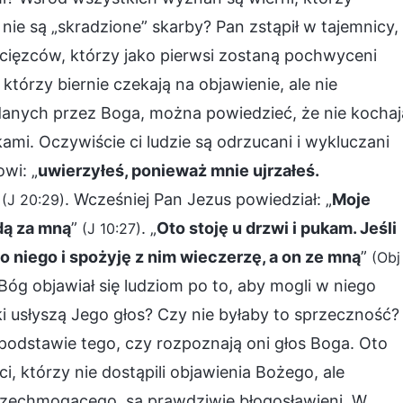
o nie są „skradzione” skarby? Pan zstąpił w tajemnicy,
cięzców, którzy jako pierwsi zostaną pochwyceni
którzy biernie czekają na objawienie, ale nie
anych przez Boga, można powiedzieć, że nie kochaj
ami. Oczywiście ci ludzie są odrzucani i wykluczani
wi: „
uwierzyłeś, ponieważ mnie ujrzałeś.
”
. Wcześniej Pan Jezus powiedział: „
Moje
(J 20:29)
idą za mną
”
. „
Oto stoję u drzwi i pukam. Jeśli
(J 10:27)
do niego i spożyję z nim wieczerzę, a on ze mną
”
(Obj
óg objawiał się ludziom po to, aby mogli w niego
 usłyszą Jego głos? Czy nie byłaby to sprzeczność?
 podstawie tego, czy rozpoznają oni głos Boga. Oto
i, którzy nie dostąpili objawienia Bożego, ale
Wszechmogącego, są prawdziwie błogosławieni. W