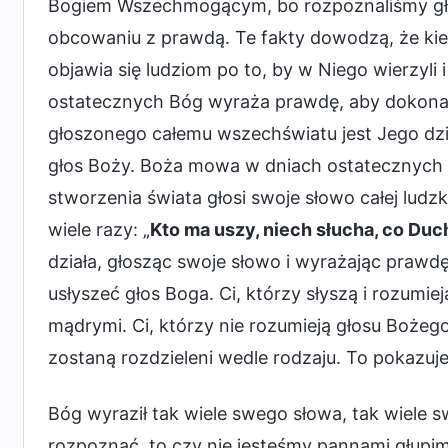
Bogiem Wszechmogącym, bo rozpoznaliśmy gł
obcowaniu z prawdą. Te fakty dowodzą, że kied
objawia się ludziom po to, by w Niego wierzyli
ostatecznych Bóg wyraża prawdę, aby dokona
głoszonego całemu wszechświatu jest Jego dz
głos Boży. Boża mowa w dniach ostatecznych 
stworzenia świata głosi swoje słowo całej lud
wiele razy: „
Kto ma uszy, niech słucha, co Du
działa, głosząc swoje słowo i wyrażając prawdę
usłyszeć głos Boga. Ci, którzy słyszą i rozumi
mądrymi. Ci, którzy nie rozumieją głosu Bożego
zostaną rozdzieleni wedle rodzaju. To pokazuje,
Bóg wyraził tak wiele swego słowa, tak wiele s
rozpoznać, to czy nie jesteśmy pannami głupi