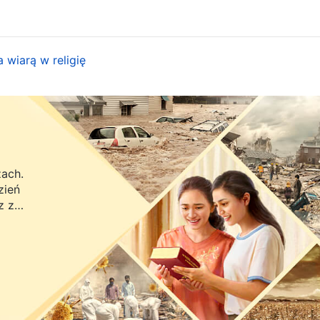
 wiarą w religię
zach.
zień
z z
ra.