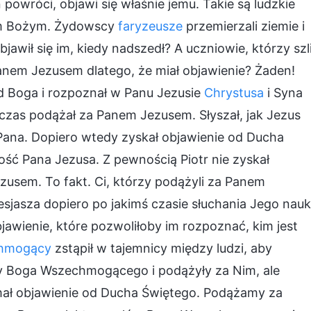
powróci, objawi się właśnie jemu. Takie są ludzkie
łem Bożym. Żydowscy
faryzeusze
przemierzali ziemie i
awił się im, kiedy nadszedł? A uczniowie, którzy szl
nem Jezusem dlatego, że miał objawienie? Żaden!
od Boga i rozpoznał w Panu Jezusie
Chrystusa
i Syna
ś czas podążał za Panem Jezusem. Słyszał, jak Jezus
Pana. Dopiero wtedy zyskał objawienie od Ducha
ć Pana Jezusa. Z pewnością Piotr nie zyskał
zusem. To fakt. Ci, którzy podążyli za Panem
asza dopiero po jakimś czasie słuchania Jego nauk
bjawienie, które pozwoliłoby im rozpoznać, kim jest
hmogący
zstąpił w tajemnicy między ludzi, aby
ęły Boga Wszechmogącego i podążyły za Nim, ale
ymał objawienie od Ducha Świętego. Podążamy za