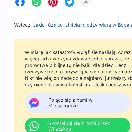
Wstecz:
Jakie różnice istnieją między wiarą w Boga a
W miarę jak katastrofy wciąż się nasilają, coraz
więcej ludzi zaczyna zdawać sobie sprawę, że
proroctwa biblijne to nie bajki dla dzieci, lecz
rzeczywistość rozgrywająca się na naszych oc
Nikt nie wie, co nadejdzie najpierw: jutrzejszy d
czy nieoczekiwana katastrofa. Jeśli chcesz wra
rodziną powitać powrót Pana i znaleźć
bezpieczeństwo pod Bożą ochroną, kliknij
Połącz się z nami w
WhatsAppa lub Messengera, aby dołączyć do
Messengerze
naszej grupy studyjnej. Nie odkładaj tego do jut
Skontaktuj się z nami przez
WhatsApp