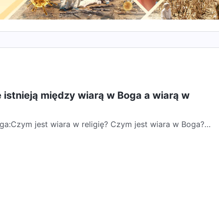
e istnieją między wiarą w Boga a wiarą w
a:Czym jest wiara w religię? Czym jest wiara w Boga?
óżnica? Jakie są wspólne, wyróżniające cechy religii?...