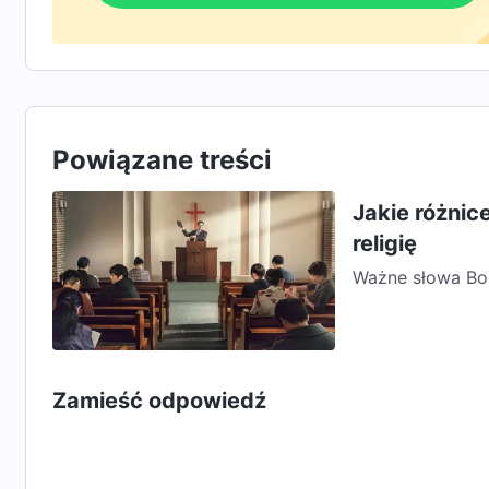
Powiązane treści
Jakie różnic
religię
Ważne słowa Bog
Czy jest jakaś r
Zamieść odpowiedź