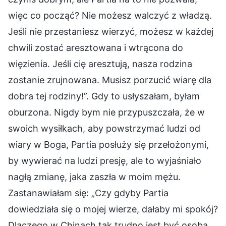
więc co począć? Nie możesz walczyć z władzą.
Jeśli nie przestaniesz wierzyć, możesz w każdej
chwili zostać aresztowana i wtrącona do
więzienia. Jeśli cię aresztują, nasza rodzina
zostanie zrujnowana. Musisz porzucić wiarę dla
dobra tej rodziny!”. Gdy to usłyszałam, byłam
oburzona. Nigdy bym nie przypuszczała, że w
swoich wysiłkach, aby powstrzymać ludzi od
wiary w Boga, Partia posłuży się przełożonymi,
by wywierać na ludzi presję, ale to wyjaśniało
nagłą zmianę, jaka zaszła w moim mężu.
Zastanawiałam się: „Czy gdyby Partia
dowiedziała się o mojej wierze, dałaby mi spokój?
Dlaczego w Chinach tak trudno jest być osobą