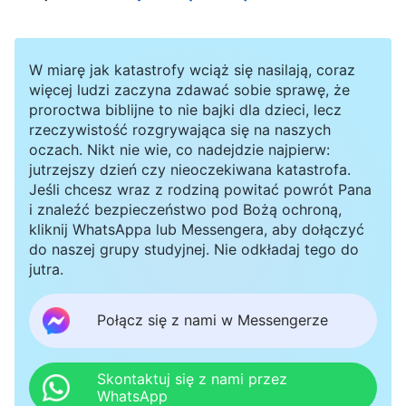
jest dla Boga niezwykle trudne, ale to właśnie
poprzez tę trudność Bóg realizuje jeden etap
W miarę jak katastrofy wciąż się nasilają, coraz
swojego dzieła, ujawniając swoją mądrość i
więcej ludzi zaczyna zdawać sobie sprawę, że
proroctwa biblijne to nie bajki dla dzieci, lecz
cudowne uczynki oraz wykorzystując tę okazję,
rzeczywistość rozgrywająca się na naszych
aby uczynić tę grupę ludzi pełnymi
”
(Czy dzieło
oczach. Nikt nie wie, co nadejdzie najpierw:
jutrzejszy dzień czy nieoczekiwana katastrofa.
Boga jest tak proste, jak to wydaje się człowiekowi?
Jeśli chcesz wraz z rodziną powitać powrót Pana
.
w: Słowo, t. 1, Pojawienie się Boga i Jego dzieło)
i znaleźć bezpieczeństwo pod Bożą ochroną,
kliknij WhatsAppa lub Messengera, aby dołączyć
Pamiętam, że omówiła te słowa tak: „Partia
do naszej grupy studyjnej. Nie odkładaj tego do
Komunistyczna jest ateistyczna. Nienawidzi
jutra.
Boga i stawia Mu największy opór. Wierzący w
kraju rządzonym przez Partię Komunistyczną są
Połącz się z nami w Messengerze
skazani na prześladowania i upokorzenia. Pan
Jezus powiedział kiedyś: »
Błogosławieni, którzy
Skontaktuj się z nami przez
WhatsApp
cierpią prześladowanie z powodu