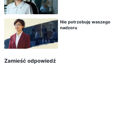
dla wierzących. Gdy wracał do domu, niemal
każdego dnia pouczał mnie na temat ideologii.
Nie potrzebuję waszego
Któregoś wieczoru, gdy wróciłam do domu ze
nadzoru
zgromadzenia, spojrzał na mnie posępnie i
powiedział: „Znów byłaś na zgromadzeniu? Ile
razy mam ci powtarzać, że nie możesz na nie
chodzić? Czemu mnie nie słuchasz? Przecież
Zamieść odpowiedź
wiesz, że Partia zakazuje wyznawania religii.
Szef raz po raz powtarza nam, że Partia nie
popuści żadnemu wierzącemu w Boga
Wszechmogącego! Nie rozumiesz, że wierząc w
tak groźnych czasach, po prostu prosisz się o
kłopoty?”. Odparłam: „Wierząc w Boga, nie łamię
żadnych przepisów. Jakim prawem Partia