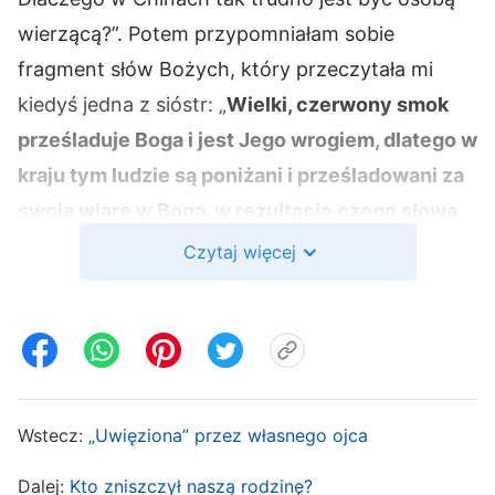
wierzącą?”. Potem przypomniałam sobie
fragment słów Bożych, który przeczytała mi
kiedyś jedna z sióstr: „
Wielki, czerwony smok
prześladuje Boga i jest Jego wrogiem, dlatego w
kraju tym ludzie są poniżani i prześladowani za
swoją wiarę w Boga, w rezultacie czego słowa
te wypełniają się w was, w tej grupie ludzi.
Czytaj więcej
Ponieważ wykonywane jest w kraju, który
sprzeciwia się Bogu, całe Jego dzieło napotyka
na nieprawdopodobne przeszkody, a wiele Jego
słów nie może tak od razu się wypełnić; dlatego
też słowa Boga oczyszczają ludzi, co jest
Wstecz:
„Uwięziona” przez własnego ojca
zarazem częścią cierpienia. Wykonywanie
Dalej:
Kto zniszczył naszą rodzinę?
dzieła w kraju wielkiego, czerwonego smoka