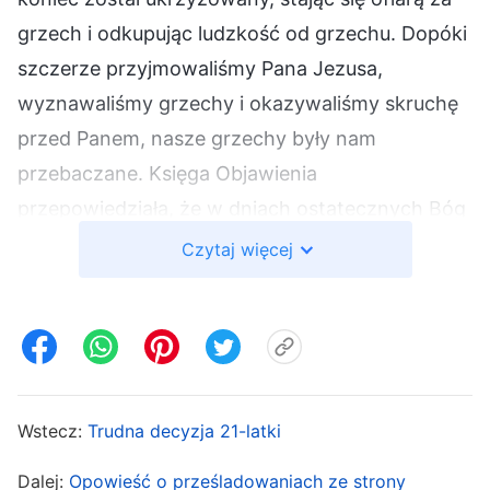
grzech i odkupując ludzkość od grzechu. Dopóki
szczerze przyjmowaliśmy Pana Jezusa,
wyznawaliśmy grzechy i okazywaliśmy skruchę
przed Panem, nasze grzechy były nam
przebaczane. Księga Objawienia
przepowiedziała, że w dniach ostatecznych Bóg
objawi prawdę i dokona dzieła sądu oraz
Czytaj więcej
całkowicie oczyści i przemieni zepsute
usposobienie ludzkości, wypełniając proroctwo
Pana Jezusa: „
A jeśli ktokolwiek usłyszy Moje
słowa, a nie uwierzy, nie będę go osądzał; bo nie
przyszedłem, aby osądzać świat, lecz by go
Wstecz:
Trudna decyzja 21-latki
zbawić. Ten, który mnie odrzuca i nie przyjmuje
Dalej:
Opowieść o prześladowaniach ze strony
Moich słów, ma swojego sędziego: to słowo,