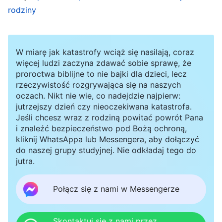
rodziny
które wypowiedziałem, osądzi go w dniu
ostatnim
”
. Ci bracia i siostry omawiali
(J 12:47-48)
rzeczy, o których nigdy wcześniej nie słyszałem,
W miarę jak katastrofy wciąż się nasilają, coraz
a wszystko to było zgodne z Biblią i dawało
więcej ludzi zaczyna zdawać sobie sprawę, że
proroctwa biblijne to nie bajki dla dzieci, lecz
szczególne poczucie oświecenia, więc
rzeczywistość rozgrywająca się na naszych
kontynuowałem swoje rozmowy z nimi. Kiedy
oczach. Nikt nie wie, co nadejdzie najpierw:
jutrzejszy dzień czy nieoczekiwana katastrofa.
powiedzieli mi, że Pan Jezus powrócił i jest
Jeśli chcesz wraz z rodziną powitać powrót Pana
wcielonym Bogiem Wszechmogącym,
i znaleźć bezpieczeństwo pod Bożą ochroną,
kliknij WhatsAppa lub Messengera, aby dołączyć
natychmiast przypomniałem sobie, że pastor
do naszej grupy studyjnej. Nie odkładaj tego do
często powtarzał: „
Błyskawica ze Wschodu
daje
jutra.
świadectwo o tym, że Pan powrócił. Nie wolno
Połącz się z nami w Messengerze
wam słuchać ich nauk”. Zdałem sobie sprawę, że
byli to wierzący z Błyskawicy ze Wschodu, i nie
mogłem już potem słuchać tego, co mieli do
Skontaktuj się z nami przez