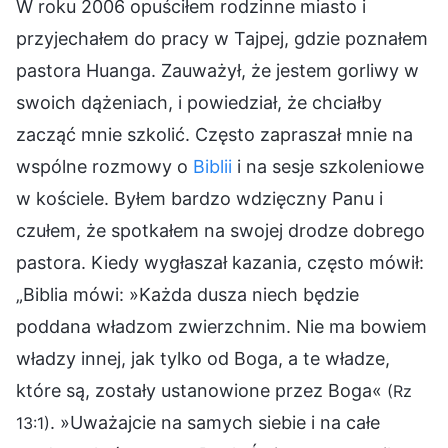
W roku 2006 opuściłem rodzinne miasto i
przyjechałem do pracy w Tajpej, gdzie poznałem
pastora Huanga. Zauważył, że jestem gorliwy w
swoich dążeniach, i powiedział, że chciałby
zacząć mnie szkolić. Często zapraszał mnie na
wspólne rozmowy o
Biblii
i na sesje szkoleniowe
w kościele. Byłem bardzo wdzięczny Panu i
czułem, że spotkałem na swojej drodze dobrego
pastora. Kiedy wygłaszał kazania, często mówił:
„Biblia mówi: »Każda dusza niech będzie
poddana władzom zwierzchnim. Nie ma bowiem
władzy innej, jak tylko od Boga, a te władze,
które są, zostały ustanowione przez Boga«
(Rz
. »Uważajcie na samych siebie i na całe
13:1)