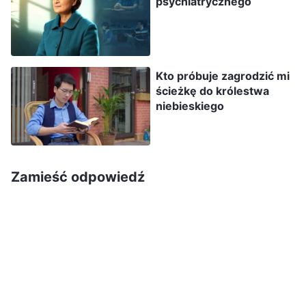
psychiatrycznego
pouczające, ale pastor zabronił mi ich słuchać,
więc pomyślałem, że obejrzę tylko mały
fragment. Ale im więcej słuchałem, tym bardziej
Kto próbuje zagrodzić mi
czułem, że to, co omawiają, jest całkowicie
ścieżkę do królestwa
zgodne z Biblią, i nie mogłem znaleźć żadnych
niebieskiego
nieścisłości. To sprawiło, że nie byłem w stanie
obalić ich słów, zwłaszcza gdy mówili: „Wielu
ludzi wierzy w ideę, »że skoro otrzymaliśmy
Zamieść odpowiedź
przebaczenie naszych grzechów poprzez wiarę
w Pana, to będziemy mogli pójść prosto do
królestwa niebieskiego, kiedy Pan przyjdzie«. Ale
czy ten pogląd jest słuszny? Dlaczego wciąż
grzeszymy i wyznajemy swoje winy każdego
dnia, a na dodatek często kłamiemy i