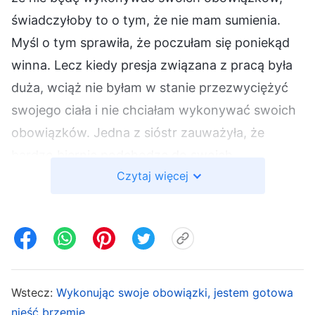
świadczyłoby to o tym, że nie mam sumienia.
Myśl o tym sprawiła, że poczułam się poniekąd
winna. Lecz kiedy presja związana z pracą była
duża, wciąż nie byłam w stanie przezwyciężyć
swojego ciała i nie chciałam wykonywać swoich
obowiązków. Jedna z sióstr zauważyła, że
bardzo biernie podchodzę do swoich
Czytaj więcej
obowiązków, zwróciła mi zatem uwagę, że nie
mam poczucia odpowiedzialności i ulegam
słabościom ciała. Poczułam się nieco
przygnębiona i pomyślałam, że nie powinnam
traktować swoich obowiązków w ten sposób,
lecz później wciąż mimowolnie stawiałam swoje
Wstecz:
Wykonując swoje obowiązki, jestem gotowa
ciało na pierwszym miejscu, uznając, że
nieść brzemię