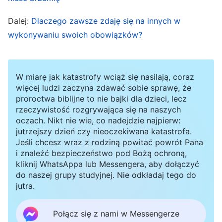
obowiązek ten jest zbyt bolesny i męczący.
Dalej:
Dlaczego zawsze zdaję się na innych w
wykonywaniu swoich obowiązków?
Później jedna z sióstr zgłosiła moje
postępowanie, a kiedy zwierzchnicy przyjrzeli
się sytuacji i zweryfikowali ją, zwolnili mnie z
W miarę jak katastrofy wciąż się nasilają, coraz
więcej ludzi zaczyna zdawać sobie sprawę, że
powodu mojego uporczywego zachowania.
proroctwa biblijne to nie bajki dla dzieci, lecz
Przywódca przeczytał mi fragment słów Bożych:
rzeczywistość rozgrywająca się na naszych
oczach. Nikt nie wie, co nadejdzie najpierw:
„
Jeśli, wierząc w Boga, ludzie nie oddają Mu
jutrzejszy dzień czy nieoczekiwana katastrofa.
swych serc, jeśli ich serca nie są przy Bogu i
Jeśli chcesz wraz z rodziną powitać powrót Pana
jeśli nie traktują Jego brzemienia jako
i znaleźć bezpieczeństwo pod Bożą ochroną,
kliknij WhatsAppa lub Messengera, aby dołączyć
własnego, wówczas wszystko, co robią, jest
do naszej grupy studyjnej. Nie odkładaj tego do
oszukiwaniem Boga, działaniem typowym dla
jutra.
ludzi religijnych i Bóg tego nie pochwali. Bóg
Połącz się z nami w Messengerze
nie może też nic zyskać od takiej osoby, która