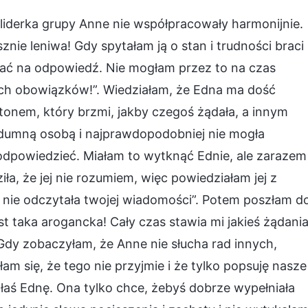
liderka grupy Anne nie współpracowały harmonijnie.
znie leniwa! Gdy spytałam ją o stan i trudności braci 
ekać na odpowiedź. Nie mogłam przez to na czas
ich obowiązków!”. Wiedziałam, że Edna ma dość
tonem, który brzmi, jakby czegoś żądała, a innym
 dumną osobą i najprawdopodobniej nie mogła
 odpowiedzieć. Miałam to wytknąć Ednie, ale zarazem
iła, że jej nie rozumiem, więc powiedziałam jej z
i nie odczytała twojej wiadomości”. Potem poszłam d
t taka arogancka! Cały czas stawia mi jakieś żądania
Gdy zobaczyłam, że Anne nie słucha rad innych,
am się, że tego nie przyjmie i że tylko popsuję nasze
ałaś Ednę. Ona tylko chce, żebyś dobrze wypełniała