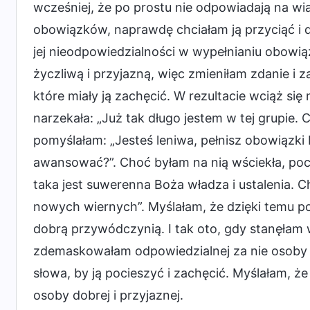
wcześniej, że po prostu nie odpowiadają na wi
obowiązków, naprawdę chciałam ją przyciąć i 
jej nieodpowiedzialności w wypełnianiu obowi
życzliwą i przyjazną, więc zmieniłam zdanie i 
które miały ją zachęcić. W rezultacie wciąż si
narzekała: „Już tak długo jestem w tej grupie.
pomyślałam: „Jesteś leniwa, pełnisz obowiązki b
awansować?”. Choć byłam na nią wściekła, poc
taka jest suwerenna Boża władza i ustalenia.
nowych wiernych”. Myślałam, że dzięki temu poc
dobrą przywódczynią. I tak oto, gdy stanęłam w
zdemaskowałam odpowiedzialnej za nie osoby an
słowa, by ją pocieszyć i zachęcić. Myślałam, 
osoby dobrej i przyjaznej.