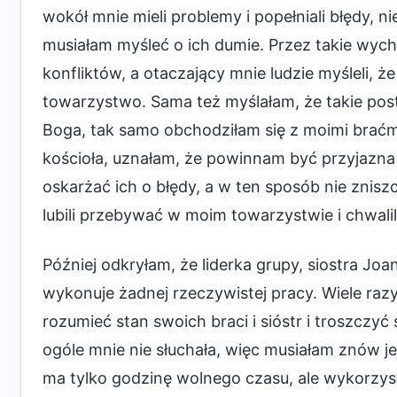
wokół mnie mieli problemy i popełniali błędy, 
musiałam myśleć o ich dumie. Przez takie wycho
konfliktów, a otaczający mnie ludzie myśleli, ż
towarzystwo. Sama też myślałam, że takie pos
Boga, tak samo obchodziłam się z moimi braćm
kościoła, uznałam, że powinnam być przyjazna wo
oskarżać ich o błędy, a w ten sposób nie zniszcz
lubili przebywać w moim towarzystwie i chwalil
Później odkryłam, że liderka grupy, siostra Joa
wykonuje żadnej rzeczywistej pracy. Wiele raz
rozumieć stan swoich braci i sióstr i troszczyć
ogóle mnie nie słuchała, więc musiałam znów je
ma tylko godzinę wolnego czasu, ale wykorzyst