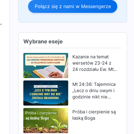
Połącz się z nami w Messengerze
,
Wybrane eseje
Kazanie na temat
wersetów 23-24 z
24 rozdziału Ew. Mt:
Jak odróżnić
prawdziwego
Mt 24:36: Tajemnica
Chrystusa od
„Lecz o dniu owym i
fałszywych
godzinie nikt nie
Chrystusów
wie” została
objawiona
Próba i cierpienie są
łaską Boga