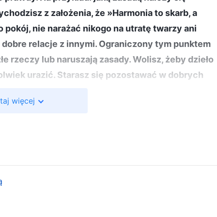
hodzisz z założenia, że »Harmonia to skarb, a
pokój, nie narażać nikogo na utratę twarzy ani
z dobre relacje z innymi. Ograniczony tym punktem
złe rzeczy lub naruszają zasady. Wolisz, żeby dzieło
kolwiek urazić. Starasz się pozostawać w dobrych
kim są. Kiedy się odzywasz, myślisz tylko o ludzkic
taj więcej
mówisz miłe słowa, aby sprawić innym przyjemność
ecydujesz się go tolerować i tylko go obgadujesz za
okój i podtrzymujesz relacje. Co sądzisz o takim
je przypodobać się wszystkim? Czy to nie jest
ępowania. Czy nie jest uwłaczające, tak się
ą
ymi ludźmi, nie jest to szlachetny sposób
ką cenę zapłaciłeś, jeśli w twoim postępowaniu nie
woje postępowanie nie zostanie uznane, zapamiętan