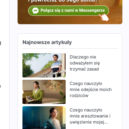
Najnowsze artykuły
ą
Dlaczego nie
odważyłem się
trzymać zasad
Czego nauczyło
e
mnie odejście moich
rodziców
Czego nauczyło
mnie aresztowanie i
uwięzienie mojej
matki