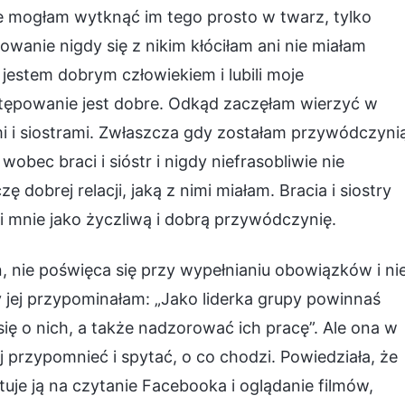
nie mogłam wytknąć im tego prosto w twarz, tylko
wanie nigdy się z nikim kłóciłam ani nie miałam
e jestem dobrym człowiekiem i lubili moje
tępowanie jest dobre. Odkąd zaczęłam wierzyć w
i i siostrami. Zwłaszcza gdy zostałam przywódczyni
bec braci i sióstr i nigdy niefrasobliwie nie
ę dobrej relacji, jaką z nimi miałam. Bracia i siostry
i mnie jako życzliwą i dobrą przywódczynię.
n, nie poświęca się przy wypełnianiu obowiązków i ni
y jej przypominałam: „Jako liderka grupy powinnaś
 się o nich, a także nadzorować ich pracę”. Ale ona w
j przypomnieć i spytać, o co chodzi. Powiedziała, że
uje ją na czytanie Facebooka i oglądanie filmów,