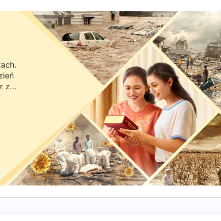
wypełniać obowiązek, należy mieć przynajmniej sumienie i
. Po rozważeniu słów Bożych pojęłam, że
ecznych)
ie z prawdozasadami niezależnie od sytuacji i
interakcjach z braćmi i siostrami zawsze jednak
zach.
zień
am żyć z nimi w harmonii. Usiłowałam być przyjazną i
z z
hwały, przez co nie koncentrowałam się na
Joan nie dźwiga brzemienia przy podlewaniu nowych
 to, że jest nieodpowiedzialna, ale chcąc zachować z
ra.
 za przyjazną przywódczynię, nie obnażyłam jej
lności, niektórzy nowi wierni nie doczekali się
ili na zgromadzenia. A co do Edny i Anne, to
nie znają samych siebie – powinnam zwrócić im uwagę
Byłoby to korzystne dla pracy i pomogłoby im wejść 
awę słowami pociechy i zachęty. W efekcie żadna z