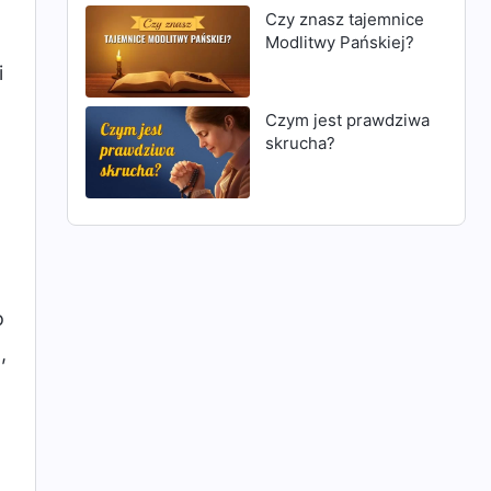
Czy znasz tajemnice
Modlitwy Pańskiej?
i
Czym jest prawdziwa
skrucha?
o
,