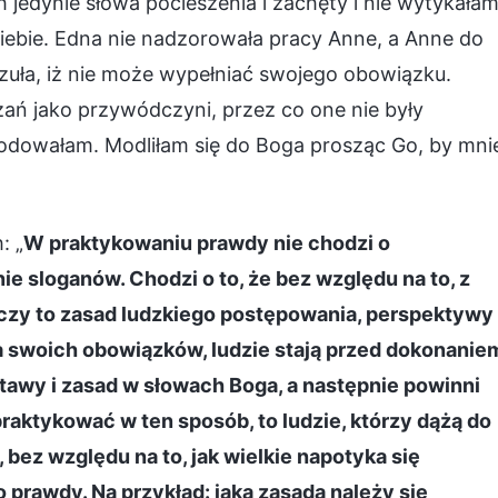
 jedynie słowa pocieszenia i zachęty i nie wytykała
siebie. Edna nie nadzorowała pracy Anne, a Anne do
zuła, iż nie może wypełniać swojego obowiązku.
ań jako przywódczyni, przez co one nie były
dowałam. Modliłam się do Boga prosząc Go, by mni
: „
W praktykowaniu prawdy nie chodzi o
 sloganów. Chodzi o to, że bez względu na to, z
czy to zasad ludzkiego postępowania, perspektywy
a swoich obowiązków, ludzie stają przed dokonanie
tawy i zasad w słowach Boga, a następnie powinni
 praktykować w ten sposób, to ludzie, którzy dążą do
bez względu na to, jak wielkie napotyka się
do prawdy. Na przykład: jaką zasadą należy się