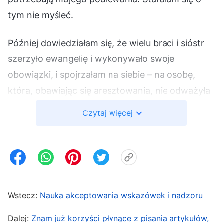
tym nie myśleć.
Później dowiedziałam się, że wielu braci i sióstr
szerzyło ewangelię i wykonywało swoje
obowiązki, i spojrzałam na siebie – na osobę,
która, obawiając się aresztowania, nie odważyła
się szerzyć ewangelii ani dawać świadectwa o
Czytaj więcej
Bogu. Zadałam sobie pytanie, czy nie jestem
jednym z tych kąkoli zdemaskowanych w czasie
wielkiej udręki? Im więcej o tym myślałam, tym
bardziej się smuciłam. Nie mogłam jeść ani spać i
zastanawiałam się: „Dlaczego wierzę w Boga?
Wstecz:
Nauka akceptowania wskazówek i nadzoru
Obecnie prowadzę żałosne życie, aby uniknąć
aresztowania przez policję, i w czasie, gdy
Dalej:
Znam już korzyści płynące z pisania artykułów,