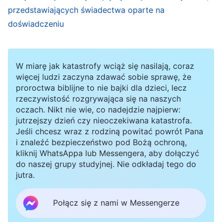
przedstawiających świadectwa oparte na
trzeba szerzyć ewangelię, nie staję na wysokości
doświadczeniu
zadania i brakuje mi jakiegokolwiek świadectwa.
Naprawdę zaniedbuję swój obowiązek!”.
Przeczytałam słowa Boże: „
Tym, czego pragnę,
W miarę jak katastrofy wciąż się nasilają, coraz
jest wasza lojalność i podporządkowanie w tej
więcej ludzi zaczyna zdawać sobie sprawę, że
proroctwa biblijne to nie bajki dla dzieci, lecz
chwili, wasza miłość i świadectwo dawane
rzeczywistość rozgrywająca się na naszych
teraz. Nawet jeśli w tym momencie nie wiecie,
oczach. Nikt nie wie, co nadejdzie najpierw:
jutrzejszy dzień czy nieoczekiwana katastrofa.
czym jest świadectwo lub czym jest miłość,
Jeśli chcesz wraz z rodziną powitać powrót Pana
powinniście przynieść Mi wszystko, co macie, i
i znaleźć bezpieczeństwo pod Bożą ochroną,
kliknij WhatsAppa lub Messengera, aby dołączyć
oddać Mi jedyne posiadane przez was skarby:
do naszej grupy studyjnej. Nie odkładaj tego do
waszą lojalność i podporządkowanie.
jutra.
Powinniście wiedzieć, że świadectwo o tym, iż
pokonałem szatana tkwi w lojalności i
Połącz się z nami w Messengerze
podporządkowaniu człowieka, podobnie jak