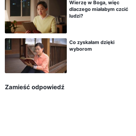
Wierzę w Boga, więc
świadectwo i byli Mi wierni oraz
dlaczego miałabym czcić
ludzi?
podporządkowani. Ponadto obecne karcenie
jest po to, by rozwinąć następny etap Mojego
dzieła i pozwolić, aby dzieło mogło rozwijać się
Co zyskałam dzięki
bez przeszkód. Dlatego napominam was,
wyborom
abyście byli mądrzy i nie traktowali ani
waszego życia, ani znaczenia waszego
istnienia jako bezwartościowego piachu. Czy
możecie dokładnie poznać, jakie będzie Moje
Zamieść odpowiedź
dzieło? Czy wiecie, jak będę pracował w
nadchodzących dniach i jak rozwinie się Moje
dzieło? Powinniście poznać znaczenie
waszego doświadczenia Mojego dzieła, a
ponadto znaczenie waszej wiary we Mnie
”
(Co