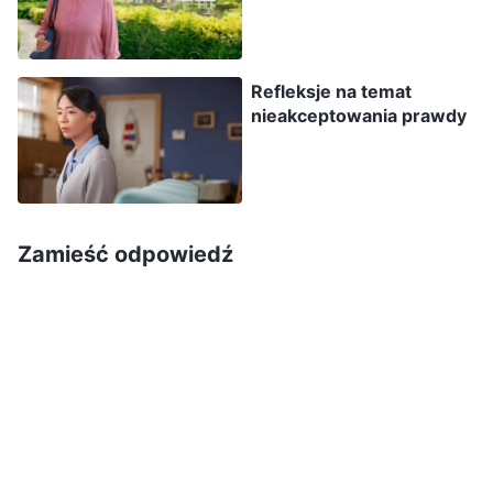
masz rację, powinnaś podzielić się swoją opinią i
omówić ją z innymi. Nawet jeśli powiesz coś nie
Refleksje na temat
tak, później można to z łatwością poprawić”.
nieakceptowania prawdy
Gdy usłyszałam słowa kierowniczki, poczułam się
bardzo nieswojo. Moje skażone usposobienie
zbyt mocno mnie jednak ograniczało i nadal nie
miałam odwagi wyrażać swojego punktu
Zamieść odpowiedź
widzenia. Ponieważ z powodu małego potencjału
nieustannie byłam zniechęcona, a wykonując
swoje obowiązki nigdy nie chciałam wyrażać
swoich opinii, przez długi czas nie robiłam
postępów i nie byłam w stanie udźwignąć swojej
pracy. Jakiś czas później zostałam zwolniona.
Zamiast się nad sobą zastanowić, doszłam do