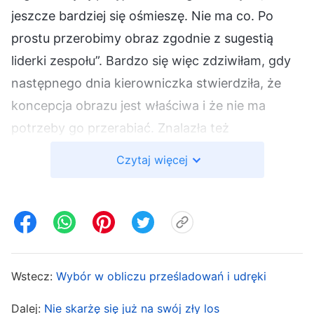
jeszcze bardziej się ośmieszę. Nie ma co. Po
prostu przerobimy obraz zgodnie z sugestią
liderki zespołu”. Bardzo się więc zdziwiłam, gdy
następnego dnia kierowniczka stwierdziła, że
koncepcja obrazu jest właściwa i że nie ma
potrzeby go przerabiać. Znalazła też
odpowiednie zasady i zwróciła uwagę na nasze
Czytaj więcej
odchylenia. Pomyślałam, że gdy oceniałam
obraz, przyszły mi do głowy te same zasady.
Lepiej by było, gdybym postawiła na swoim.
Moja współpracownica poświęciła mnóstwo
czasu na edytowanie obrazu, ale ostatecznie jej
Wstecz:
Wybór w obliczu prześladowań i udręki
praca poszła na marne, a inne zadania zostały
dodatkowo opóźnione. Czułam się trochę
Dalej:
Nie skarżę się już na swój zły los