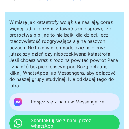
nieswojo i miałam wyrzuty sumienia, lecz mimo
to potem się nad sobą nie zastanowiłam. Innym
W miarę jak katastrofy wciąż się nasilają, coraz
razem sprawdzałam kolejny obraz. Gdy
więcej ludzi zaczyna zdawać sobie sprawę, że
przyjrzałam mu się kilka razy, uznałam, że efekt
proroctwa biblijne to nie bajki dla dzieci, lecz
rzeczywistość rozgrywająca się na naszych
wizualny jest właściwy i potrzebna jest jedynie
oczach. Nikt nie wie, co nadejdzie najpierw:
niewielka modyfikacja. Jednak gdy przyjrzało mu
jutrzejszy dzień czy nieoczekiwana katastrofa.
Jeśli chcesz wraz z rodziną powitać powrót Pana
się kilka sióstr, wszystkie stwierdziły, że jego
i znaleźć bezpieczeństwo pod Bożą ochroną,
tematyka jest niejasna i nie ma żadnej wartości.
kliknij WhatsAppa lub Messengera, aby dołączyć
do naszej grupy studyjnej. Nie odkładaj tego do
W duchu nie zgadzałam się z ich punktem
jutra.
widzenia i chciałam wyrazić swoją opinię, ale
potem pomyślałam: „Mają większy potencjał,
Połącz się z nami w Messengerze
lepiej pojmują zasady i widzą problemy na
głębszym poziomie. Od dziecka jestem głupia i
Skontaktuj się z nami przez
WhatsApp
mam mały potencjał, widocznie źle na ten obraz