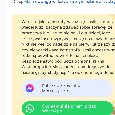
dobrze, że było to zgodne z intencją Boga i ko
Dalej:
Mam odwagę walczyć ze złymi siłami antychr
opóźni moją pracę, i byłam temu bardzo prze
że byłam zajęta pracą i nie miałam czasu na pis
W miarę jak katastrofy wciąż się nasilają, coraz
miałam czasu, ale o to, że moja natura była ni
więcej ludzi zaczyna zdawać sobie sprawę, że
proroctwa biblijne to nie bajki dla dzieci, lecz
wkładać wysiłku w podążanie za prawdą. Zrozu
rzeczywistość rozgrywająca się na naszych oc
chłodne i że to, co pozytywne, jest dla mnie o
Nikt nie wie, co nadejdzie najpierw: jutrzejszy d
czy nieoczekiwana katastrofa. Jeśli chcesz wra
Podążałam błędną ścieżką, która była sprzec
rodziną powitać powrót Pana i znaleźć
przestraszyłam się i chciałam zawrócić z tej dro
bezpieczeństwo pod Bożą ochroną, kliknij
WhatsAppa lub Messengera, aby dołączyć do
naszej grupy studyjnej. Nie odkładaj tego do jut
Zastanowiłam się też i zrozumiałam, że na moj
nieodrzeczny pogląd na siebie samą; myślałam, 
Połącz się z nami w
dobrych artykułów przedstawiających świadect
Messengerze
byłam w błędzie. Podczas pisania artykułów nie
przedstawiający świadectwo oparte na doświad
Skontaktuj się z nami przez
WhatsApp
nim kwiecistego języka. Ważne jest to, czy kt