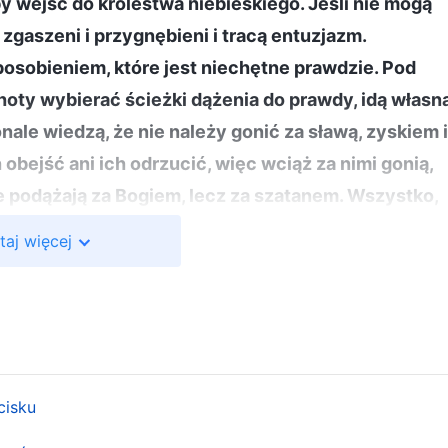
y wejść do królestwa niebieskiego. Jeśli nie mogą
 zgaszeni i przygnębieni i tracą entuzjazm.
sobieniem, które jest niechętne prawdzie. Pod
hoty wybierać ścieżki dążenia do prawdy, idą własn
nale wiedzą, że nie należy gonić za sławą, zyskiem i
 obejść ani ich odrzucić, więc wciąż za nimi gonią,
e podążają za Bogiem, lecz za szatanem. Wszystko,
szatana
”
(Część trzecia, w: Słowo, t. 3, Rozmowy
Chrystus
taj więcej
y przejawiają niechęć do prawdy, wolą raczej to, co
ie byłam. Gdybym mogła się uwijać i wykonywać
, że mam poczucie odpowiedzialności, albo gdybym
wódca miał o mnie wysokie mniemanie, włożyłabym w
ni energii. Natomiast gdy przyszło do pisania
cisku
e na doświadczeniu, chociaż wiedziałam aż za