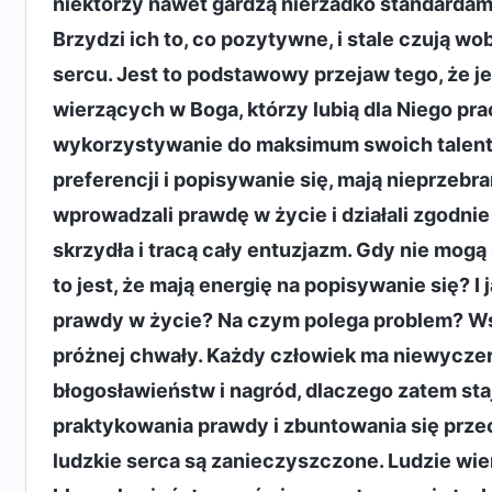
niektórzy nawet gardzą nierzadko standardam
Brzydzi ich to, co pozytywne, i stale czują w
sercu. Jest to podstawowy przejaw tego, że je
wierzących w Boga, którzy lubią dla Niego pra
wykorzystywanie do maksimum swoich talent
preferencji i popisywanie się, mają nieprzebran
wprowadzali prawdę w życie i działali zgodni
skrzydła i tracą cały entuzjazm. Gdy nie mogą 
to jest, że mają energię na popisywanie się? I 
prawdy w życie? Na czym polega problem? Ws
próżnej chwały. Każdy człowiek ma niewyczer
błogosławieństw i nagród, dlaczego zatem sta
praktykowania prawdy i zbuntowania się przec
ludzkie serca są zanieczyszczone. Ludzie wie