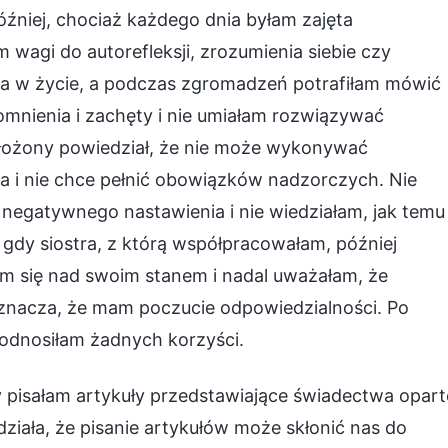
źniej, chociaż każdego dnia byłam zajęta
agi do autorefleksji, zrozumienia siebie czy
ia w życie, a podczas zgromadzeń potrafiłam mówić
mnienia i zachęty i nie umiałam rozwiązywać
łożony powiedział, że nie może wykonywać
ia i nie chce pełnić obowiązków nadzorczych. Nie
 negatywnego nastawienia i nie wiedziałam, jak temu
 gdy siostra, z którą współpracowałam, później
m się nad swoim stanem i nadal uważałam, że
oznacza, że mam poczucie odpowiedzialności. Po
e odnosiłam żadnych korzyści.
y pisałam artykuły przedstawiające świadectwa opart
iała, że pisanie artykułów może skłonić nas do