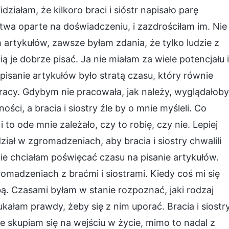
iałam, że kilkoro braci i sióstr napisało parę
wa oparte na doświadczeniu, i zazdrościłam im. Nie
 artykułów, zawsze byłam zdania, że tylko ludzie z
ą je dobrze pisać. Ja nie miałam za wiele potencjału i
sanie artykułów było stratą czasu, który równie
acy. Gdybym nie pracowała, jak należy, wyglądałoby
ści, a bracia i siostry źle by o mnie myśleli. Co
 to ode mnie zależało, czy to robię, czy nie. Lepiej
ział w zgromadzeniach, aby bracia i siostry chwalili
ie chciałam poświęcać czasu na pisanie artykułów.
romadzeniach z braćmi i siostrami. Kiedy coś mi się
ą. Czasami byłam w stanie rozpoznać, jaki rodzaj
kałam prawdy, żeby się z nim uporać. Bracia i siostry
e skupiam się na wejściu w życie, mimo to nadal z