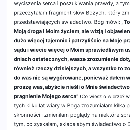
wyciszenia serca i poszukiwania prawdy, a tym
przeczytałam fragment słów Bożych, który zmie
przedstawiających świadectwo. Bóg mówi: „
To
Moją drogą i Moim życiem, ale wizją i objawie
dużo więcej tajemnic i patrzyliście na Moje 
sądu i wiecie więcej o Moim sprawiedliwym usp
dniach ostatecznych, wasze zrozumienie dotyc
również rzeczy dzisiejszych, a wszystko to z
do was nie są wygórowane, ponieważ dałem wam 
proszę was, abyście nieśli o Mnie świadectwo
pragnienie Mojego serca
”
(Co wiesz o wierze? w:
tych kilku lat wiary w Boga zrozumiałam kilk
skłonności i zmieniłam poglądy na niektóre spr
tym, co zyskałam, składałabym świadectwo o B