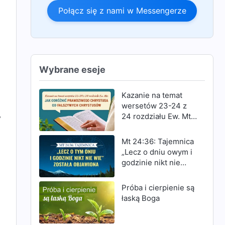
Połącz się z nami w Messengerze
Wybrane eseje
Kazanie na temat
wersetów 23-24 z
24 rozdziału Ew. Mt:
y
Jak odróżnić
prawdziwego
Mt 24:36: Tajemnica
Chrystusa od
„Lecz o dniu owym i
fałszywych
godzinie nikt nie
Chrystusów
wie” została
objawiona
Próba i cierpienie są
łaską Boga