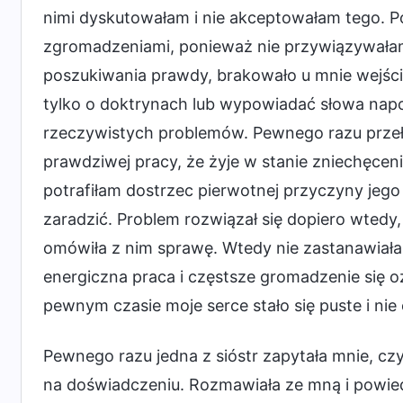
nimi dyskutowałam i nie akceptowałam tego. Pó
zgromadzeniami, ponieważ nie przywiązywałam w
poszukiwania prawdy, brakowało u mnie wejśc
tylko o doktrynach lub wypowiadać słowa napo
rzeczywistych problemów. Pewnego razu prze
prawdziwej pracy, że żyje w stanie zniechęcen
potrafiłam dostrzec pierwotnej przyczyny jego
zaradzić. Problem rozwiązał się dopiero wtedy,
omówiła z nim sprawę. Wtedy nie zastanawiała
energiczna praca i częstsze gromadzenie się 
pewnym czasie moje serce stało się puste i ni
Pewnego razu jedna z sióstr zapytała mnie, cz
na doświadczeniu. Rozmawiała ze mną i powiedz