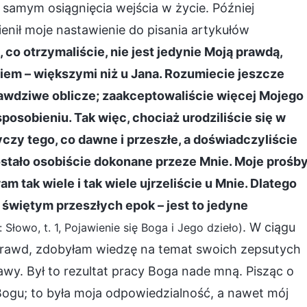
 samym osiągnięcia wejścia w życie. Później
nił moje nastawienie do pisania artykułów
, co otrzymaliście, nie jest jedynie Moją prawdą,
niem – większymi niż u Jana. Rozumiecie jeszcze
prawdziwe oblicze; zaakceptowaliście więcej Mojego
osobieniu. Tak więc, chociaż urodziliście się w
zy tego, co dawne i przeszłe, a doświadczyliście
ostało osobiście dokonane przeze Mnie. Moje prośb
tak wiele i tak wiele ujrzeliście u Mnie. Dlatego
 świętym przeszłych epok – jest to jedyne
. W ciągu
 Słowo, t. 1, Pojawienie się Boga i Jego dzieło)
a prawd, zdobyłam wiedzę na temat swoich zepsutych
awy. Był to rezultat pracy Boga nade mną. Pisząc o
ogu; to była moja odpowiedzialność, a nawet mój