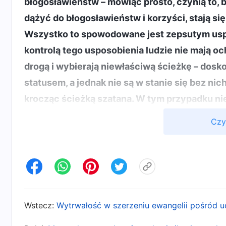
błogosławieństw – mówiąc prosto, czynią to, b
dążyć do błogosławieństw i korzyści, stają się
Wszystko to spowodowane jest zepsutym uspo
kontrolą tego usposobienia ludzie nie mają oc
drogą i wybierają niewłaściwą ścieżkę – dosko
statusem, a jednak nie są w stanie się bez nich
krocząc ścieżką szatana. W tym przypadku ni
co robią, robią w służbie szatana i są sługami 
Czy
. Bóg ujawnił, że ludzie, którz
dni ostatecznych)
negatywne od tego, co pozytywne. Taka właśn
więcej pracy, aby pokazać braciom i siostrom
mogła się wykazać i sprawić, by wyższy przy
to bezgraniczny wysiłek, nie szczędząc czasu a
Wstecz:
Wytrwałość w szerzeniu ewangelii pośród u
artykułów przedstawiających świadectwa opart