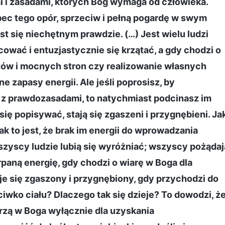
i i zasadami, których Bóg wymaga od człowieka.
obec tego opór, sprzeciw i pełną pogardę w swym
st się niechętnym prawdzie. (…) Jest wielu ludzi
cować i entuzjastycznie się krzątać, a gdy chodzi o
ów i mocnych stron czy realizowanie własnych
e zapasy energii. Ale jeśli poprosisz, by
e z prawdozasadami, to natychmiast podcinasz im
się popisywać, stają się zgaszeni i przygnębieni. Ja
jak to jest, że brak im energii do wprowadzania
zyscy ludzie lubią się wyróżniać; wszyscy pożądaj
paną energię, gdy chodzi o wiarę w Boga dla
je się zgaszony i przygnębiony, gdy przychodzi do
iwko ciału? Dlaczego tak się dzieje? To dowodzi, ż
rzą w Boga wyłącznie dla uzyskania