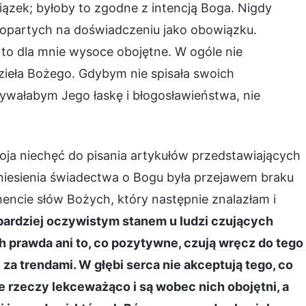
zek; byłoby to zgodne z intencją Boga. Nigdy
 opartych na doświadczeniu jako obowiązku.
 to dla mnie wysoce obojętne. W ogóle nie
ieła Bożego. Gdybym nie spisała swoich
ywałabym Jego łaskę i błogosławieństwa, nie
moja niechęć do pisania artykułów przedstawiających
niesienia świadectwa o Bogu była przejawem braku
ncie słów Bożych, który następnie znalazłam i
bardziej oczywistym stanem u ludzi czujących
ich prawda ani to, co pozytywne, czują wręcz do tego
ć za trendami. W głębi serca nie akceptują tego, co
e rzeczy lekceważąco i są wobec nich obojętni, a