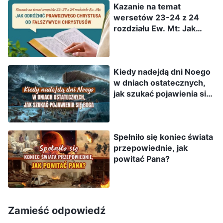
Kazanie na temat
grzeszenia i uzyskiwania przebaczenia.
wersetów 23-24 z 24
rozdziału Ew. Mt: Jak
Większość ludzi grzeszy w ciągu dnia i wyznaje
odróżnić prawdziwego
te grzechy wieczorem. W związku z tym, mimo
Chrystusa od fałszywych
Chrystusów
że ofiara za grzechy jest zawsze skuteczna dla
Kiedy nadejdą dni Noego
człowieka, nie będzie w stanie uchronić go od
w dniach ostatecznych,
grzechu. Dokonała się tylko połowa dzieła
jak szukać pojawienia się
Boga
zbawienia, gdyż usposobienie człowieka
pozostaje zepsute. (…) Niełatwo człowiekowi
Spełniło się koniec świata
uświadomić sobie własne grzechy; człowiek w
przepowiednie, jak
żaden sposób nie jest w stanie rozpoznać
powitać Pana?
swojej głęboko zakorzenionej natury i by to się
stało, musi polegać na sądzie za pomocą słowa.
Tylko w ten sposób człowiek może być
Zamieść odpowiedź
stopniowo zmieniany, poczynając od tego