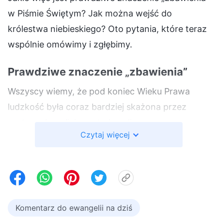
w Piśmie Świętym? Jak można wejść do
królestwa niebieskiego? Oto pytania, które teraz
wspólnie omówimy i zgłębimy.
Prawdziwe znaczenie „zbawienia”
Wszyscy wiemy, że pod koniec Wieku Prawa
ludzkość była coraz bardziej skażona przez
szatana. Izraelici często łamali prawa oraz
Czytaj więcej
przykazania i popełniali coraz więcej grzechów
do tego stopnia, że żadna ofiara nie
wystarczała, a wszyscy byli narażeni na
potępienie i skazanie na śmierć według prawa.
Aby ocalić ludzkość przed groźbą śmierci, Bóg
Komentarz do ewangelii na dziś
zstąpił na ziemię w ciele jako Pan Jezus, by