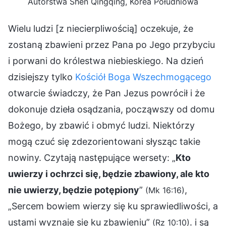
Autorstwa Shen Qingqing, Korea Południowa
Wielu ludzi [z niecierpliwością] oczekuje, że
zostaną zbawieni przez Pana po Jego przybyciu
i porwani do królestwa niebieskiego. Na dzień
dzisiejszy tylko
Kościół Boga Wszechmogącego
otwarcie świadczy, że Pan Jezus powrócił i że
dokonuje dzieła osądzania, począwszy od domu
Bożego, by zbawić i obmyć ludzi. Niektórzy
mogą czuć się zdezorientowani słysząc takie
nowiny. Czytają następujące wersety: „
Kto
uwierzy i ochrzci się, będzie zbawiony, ale kto
nie uwierzy, będzie potępiony
”
,
(Mk 16:16)
„Sercem bowiem wierzy się ku sprawiedliwości, a
ustami wyznaje się ku zbawieniu”
. i są
(Rz 10:10)