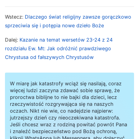
dokonać dzieła odkupienia, by dla człowieka
Wstecz:
Dlaczego świat religijny zawsze gorączkowo
zostać ukrzyżowanym, by być ofiarą
sprzeciwia się i potępia nowe dzieło Boże
[przebłagalną] za grzechy całej ludzkości i
odpuścić ludziom ich grzechy raz na zawsze. Od
Dalej:
Kazanie na temat wersetów 23-24 z 24
rozdziału Ew. Mt: Jak odróżnić prawdziwego
tamtej pory, pod warunkiem że ktoś wierzy w
Chrystusa od fałszywych Chrystusów
Pana Jezusa, wyznaje Mu swoje grzechy i żałuje,
Pan mu odpuści grzechy, a on dostąpi
wszystkich błogosławieństw i łask, jakich Pan
W miarę jak katastrofy wciąż się nasilają, coraz
Jezus udziela. To było „
zbawienie
” dla ludzi
więcej ludzi zaczyna zdawać sobie sprawę, że
proroctwa biblijne to nie bajki dla dzieci, lecz
żyjących według prawa. Dlatego „zbawienie”, o
rzeczywistość rozgrywająca się na naszych
którym mówił Pan Jezus, nie jest tym, co sobie
oczach. Nikt nie wie, co nadejdzie najpierw:
jutrzejszy dzień czy nieoczekiwana katastrofa.
wyobrażamy, że dopóki wierzymy w Pana
Jeśli chcesz wraz z rodziną powitać powrót Pana
Jezusa, będziemy zbawieni raz na zawsze.
i znaleźć bezpieczeństwo pod Bożą ochroną,
Oznacza to raczej, że ludzie, którzy grzeszą, nie
kliknij WhatsAppa lub Messengera, aby dołączyć