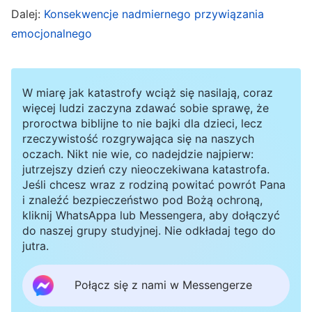
Dalej:
Konsekwencje nadmiernego przywiązania
rodzaju Boga nie byłaby warta ich starań i że
emocjonalnego
próbując to zrobić, oszukiwaliby samych siebie.
Wierzą, że okazują wielką mądrość, wyznając
Boga jedynie w słowach, a przy tym nie
W miarę jak katastrofy wciąż się nasilają, coraz
więcej ludzi zaczyna zdawać sobie sprawę, że
zajmując żadnego rzeczywistego stanowiska
proroctwa biblijne to nie bajki dla dzieci, lecz
ani nie angażując się w żadne rzeczywiste
rzeczywistość rozgrywająca się na naszych
oczach. Nikt nie wie, co nadejdzie najpierw:
działania. Jak Bóg patrzy na tych ludzi?
jutrzejszy dzień czy nieoczekiwana katastrofa.
Postrzega ich jako niewierzących
”
(Jak poznać
Jeśli chcesz wraz z rodziną powitać powrót Pana
Boże usposobienie i efekty, jakie osiągnie Jego dzieło,
i znaleźć bezpieczeństwo pod Bożą ochroną,
kliknij WhatsAppa lub Messengera, aby dołączyć
. Dzięki lekturze
w: Słowo, t. 2, O poznaniu Boga)
do naszej grupy studyjnej. Nie odkładaj tego do
słów Bożych zdałam sobie sprawę, że ludzie
jutra.
niewierzący jedynie werbalnie uznają wiarę w
Połącz się z nami w Messengerze
Boga, ale w ogóle nie praktykują prawdy. Mają
taką naturoistotę, która nie lubi prawdy, Bóg zaś