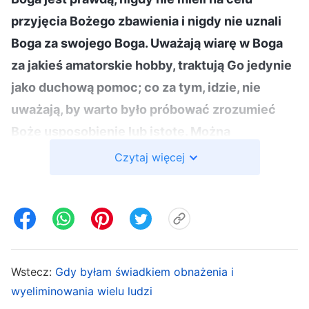
przyjęcia Bożego zbawienia i nigdy nie uznali
Boga za swojego Boga. Uważają wiarę w Boga
za jakieś amatorskie hobby, traktują Go jedynie
jako duchową pomoc; co za tym, idzie, nie
uważają, by warto było próbować zrozumieć
Boże usposobienie lub istotę. Można
powiedzieć, że wszystko to, co wiąże się z
Czytaj więcej
prawdziwym Bogiem, nie ma nic wspólnego z
tymi ludźmi; nie są zainteresowani i nie zadają
sobie trudu, by na to zważać. Dzieje się tak
dlatego, że głęboko w ich sercach jest wyraźny
głos, który ciągle im powtarza: »Bóg jest
Wstecz:
Gdy byłam świadkiem obnażenia i
niewidzialny i nie można go dotknąć, Bóg nie
wyeliminowania wielu ludzi
istnieje«. Uważają, że próba zrozumienia tego