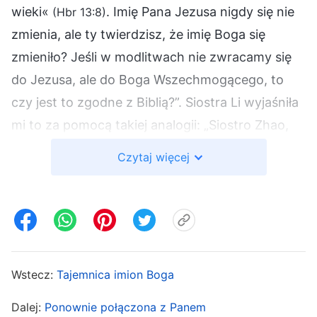
wieki«
. Imię Pana Jezusa nigdy się nie
(Hbr 13:8)
zmienia, ale ty twierdzisz, że imię Boga się
zmieniło? Jeśli w modlitwach nie zwracamy się
do Jezusa, ale do Boga Wszechmogącego, to
czy jest to zgodne z Biblią?”. Siostra Li wyjaśniła
mi to za pomocą takiej analogii: „Siostro Zhao,
jeśli przez rok byłabyś kierownikiem planowania,
Czytaj więcej
potem przez rok menadżerką, a potem
dyrektorem, nazwa stanowiska zmieniałaby się
zgodnie z wykonywaną pracą. Kiedy praca się
zmienia, zmienia się nazwa stanowiska.
Wcześniej ludzie tytułowali cię kierownikiem
Wstecz:
Tajemnica imion Boga
planowania lub menadżerem, ale teraz
dyrektorem. Nazwa twojego stanowiska byłaby
Dalej:
Ponownie połączona z Panem