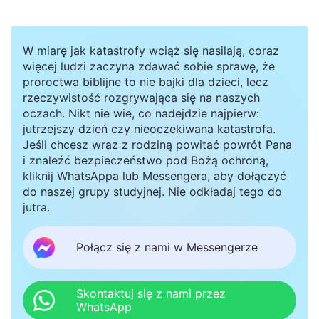
inna, ale czy ty byś się zmieniła? Czyż nie
byłabyś wciąż sobą?Tak oto Bóg przyjmuje imię
W miarę jak katastrofy wciąż się nasilają, coraz
w każdym wieku. Dzieło Boga się różni i Jego
więcej ludzi zaczyna zdawać sobie sprawę, że
imię się zmienia, ale to wciąż jedyny Bóg”.
proroctwa biblijne to nie bajki dla dzieci, lecz
rzeczywistość rozgrywająca się na naszych
Wszystko układało się w sensowną całość.
oczach. Nikt nie wie, co nadejdzie najpierw:
Jednak nie mogłam zaakceptować zmiany
jutrzejszy dzień czy nieoczekiwana katastrofa.
Jeśli chcesz wraz z rodziną powitać powrót Pana
imienia Jezusa. Myślałam: „Nieważne, co
i znaleźć bezpieczeństwo pod Bożą ochroną,
mówicie, zostanę przy imieniu Pana Jezusa. Tak
kliknij WhatsAppa lub Messengera, aby dołączyć
do naszej grupy studyjnej. Nie odkładaj tego do
łatwo nie dam się przekonać”. Po spotkaniu
jutra.
zablokowałam Siostrę Li online.
Połącz się z nami w Messengerze
Ale następnego wieczoru odwiedziły mnie dwie
siostry, głosząc ewangelię dni ostatecznych
Skontaktuj się z nami przez
Boga Wszechmogącego. Myślałam, że imię
WhatsApp