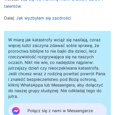
będą już szkoleni i kościół już nie będzie się
talentów
nimi posługiwał, to odczuwają wtedy wielki
Dalej:
Jak wyzbyłam się zazdrości
smutek i gorzko płaczą, jak gdyby zostali
wyeliminowani – jaki to jest problem? Czy to, że
nie będą szkoleni i kościół nie będzie się już
W miarę jak katastrofy wciąż się nasilają, coraz
nimi posługiwał, oznacza, że są eliminowani?
więcej ludzi zaczyna zdawać sobie sprawę, że
proroctwa biblijne to nie bajki dla dzieci, lecz
Czy to oznacza, że nie mogą dostąpić
rzeczywistość rozgrywająca się na naszych
zbawienia? Czy sława, zysk i status są dla nich
oczach. Nikt nie wie, co nadejdzie najpierw:
jutrzejszy dzień czy nieoczekiwana katastrofa.
aż takie ważne? Jeśli są ludźmi, którzy dążą do
Jeśli chcesz wraz z rodziną powitać powrót Pana
prawdy, to powinni się nad sobą zastanowić,
i znaleźć bezpieczeństwo pod Bożą ochroną,
kliknij WhatsAppa lub Messengera, aby dołączyć
gdy tracą sławę, zysk i status, i poczuć
do naszej grupy studyjnej. Nie odkładaj tego do
prawdziwą skruchę; powinni wybrać ścieżkę
jutra.
dążenia do prawdy i zacząć nowy rozdział
Połącz się z nami w Messengerze
zamiast się przygnębiać i wylewać łzy. Jeśli w