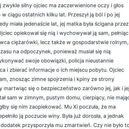
ej zwykle silny ojciec ma zaczerwienione oczy i głos
w ciągu ostatnich kilku lat. Przeszył ją ból i po jej
edy miała jedenaście lat, jej matka była ścigana przez
Ojciec opiekował się nią i wychowywał ją sam, pełniąc
ierowca ciężarówki, lecz także w gospodarstwie rolnym,
 czasu na odpoczynek, ponieważ musiał się nią
ykonywać swoje obowiązki, policja nieustannie
a i zbierać informacje o ich miejscu pobytu. Ojciec
am, znosząc zimne spojrzenia i kpiny ze strony
martwiąc się o bezpieczeństwo zarówno jej, jak i je
stał sam w zimnym, pustym domu, cierpiący, nie mają
łby się nim zaopiekować. Mu Xi poczuła, że ma
ełniło ją poczucie winy. Była już dorosła, a jednak
 dodatek przysporzyła mu zmartwień. Czy nie było t