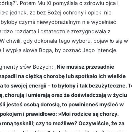
órką?”. Potem Mu Xi pomyślała o zdrowiu ojca i
iała jednak, że bez Bożej ochrony i opieki nie
e byłoby czymś niewyobrażalnym nie wypełniać
bardzo rozdarta i ostatecznie zrezygnowała z
chwili, gdy dokonała tego wyboru, pojawiło się w
 i wypiła słowa Boga, by poznać Jego intencje.
gmenty słów Bożych: „
Nie musisz przesadnie
zapadli na ciężką chorobę lub spotkało ich wielkie
 to swojej energii – to byłoby i tak bezużyteczne. T
ją, chorują i umierają oraz że doświadczają w życiu
śli jesteś osobą dorosłą, to powinieneś myśleć w
spokojem i prawidłowo: »Moi rodzice są chorzy.
 mną tęsknili; czy to możliwe? Oczywiście, że za