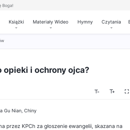
ę Boga!
Książki
Materiały Wideo
Hymny
Czytania
ów
 opieki i ochrony ojca?
a Gu Nian, Chiny
na przez KPCh za głoszenie ewangelii, skazana na