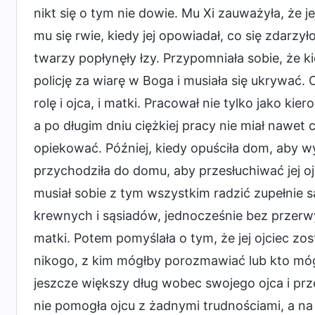
nikt się o tym nie dowie. Mu Xi zauważyła, że j
mu się rwie, kiedy jej opowiadał, co się zdarzyło 
twarzy popłynęły łzy. Przypomniała sobie, że ki
policję za wiarę w Boga i musiała się ukrywać. 
rolę i ojca, i matki. Pracował nie tylko jako k
a po długim dniu ciężkiej pracy nie miał nawet
opiekować. Później, kiedy opuściła dom, aby w
przychodziła do domu, aby przesłuchiwać jej ojc
musiał sobie z tym wszystkim radzić zupełnie s
krewnych i sąsiadów, jednocześnie bez przerwy 
matki. Potem pomyślała o tym, że jej ojciec zo
nikogo, z kim mógłby porozmawiać lub kto móg
jeszcze większy dług wobec swojego ojca i przep
nie pomogła ojcu z żadnymi trudnościami, a na