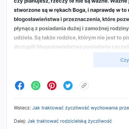
czy planujesz, rzeczy te nie są ważne. Ważne j
stworzone są w rękach Boga, i naprawdę w to u
błogosławieństwa i przeznaczenia, które poz
płynącą z posiadania dużej i zamożnej rodziny
udziela. Są także rodzice, którym nie jest to p
dostąpili błogosławieństwa posiadania szczęśli
pozostają u ich boku. Jest to Boże zarządzeni
Czy
prawdorzeczywistość? w: Słowo, t. 3, Rozmowy
Chr
nie mogła powstrzymać się od głębokiej zadumy
był sam w domu przez te wszystkie lata i nie mi
wypełniało poczucie winy i zobowiązania. Chci
żyć, ale po przeczytaniu słów Boga w końcu zr
Wstecz:
Jak traktować życzliwość wychowania prz
cierpienie, a to, jakie choroby i nieszczęścia go
może tego zmienić. Mu Xi przypomniała sobie, 
Dalej:
Jak traktować rodzicielską życzliwość