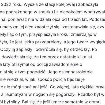
 2022 roku. Wyszła ze stacji kolejowej i zobaczyła
ł na pogrążonego w smutku i z niepokojem wpatrywał
na, ponieważ nie widziała ojca od trzech lat. Podcza
umatyzm jej ojca zaostrzył się i zastanawiała się, czy
 Myśląc o tym, przyspieszyła kroku, zmierzając w
żyła, że jest lekko przygarbiony, a jego twarz wygląd
czy ją zapiekły i odwróciła się, by otrzeć łzy. Po
wiedziała się, że ten przez ostatnie kilka lat
a laty otrzymał od policji zawiadomienie o
miał się z tym pogodzić. Jego osiemnastoletnie
ie wiedział, w jaki sposób policja będzie je
 nie mógł spać ani jeść. Co więcej, lata ciężkiej prac
ci, a reumatyzm w nogach się pogorszył. Rzadko był w
 był silny. Bał się, że jeśli umrze samotnie w domu,