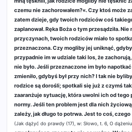
mną tęsknili, jak rodzice mogliby nie tęsknić 
czemu nie zachorowałem?«. Czy ktoś może za
zatem dzieje, gdy twoich rodziców coś takieg
zaplanował. Ręka Boża o tym przesądziła. Ni
przyczynach, twoich rodziców miało to spotka
przeznaczona. Czy mogliby jej uniknąć, gdyby
przypadnie im w udziale taki los, że zachorują,
nie było. Jeśli przeznaczone im było napotkać
zmieniło, gdybyś był przy nich? I tak nie bylib
rodzice są dorośli; spotkali się już z czymś ta
zaaranżuje sytuację, która uwolni ich od tego
normy. Jeśli ten problem jest dla nich życio
zależy, jak długo to potrwa. Jest to coś, cze
(Jak dążyć do prawdy (17), w: Słowo, t. 6, O dążeni