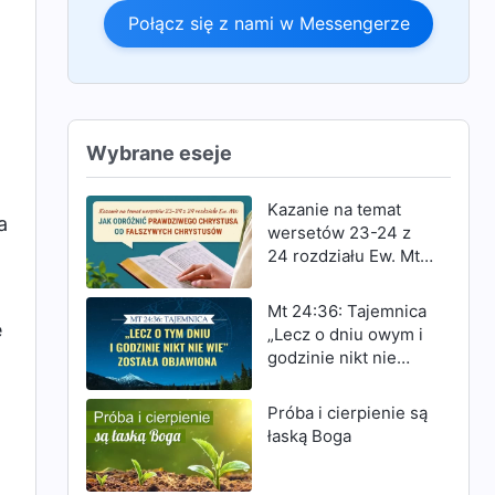
Połącz się z nami w Messengerze
Wybrane eseje
Kazanie na temat
a
wersetów 23-24 z
24 rozdziału Ew. Mt:
,
Jak odróżnić
prawdziwego
Mt 24:36: Tajemnica
Chrystusa od
e
„Lecz o dniu owym i
fałszywych
godzinie nikt nie
Chrystusów
wie” została
objawiona
Próba i cierpienie są
łaską Boga