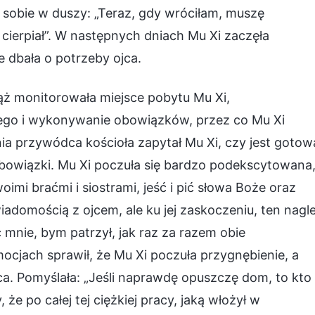
 sobie w duszy: „Teraz, gdy wróciłam, muszę
 cierpiał”. W następnych dniach Mu Xi zaczęła
e dbała o potrzeby ojca.
iąż monitorowała miejsce pobytu Mu Xi,
lnego i wykonywanie obowiązków, przez co Mu Xi
ia przywódca kościoła zapytał Mu Xi, czy jest gotow
obowiązki. Mu Xi poczuła się bardzo podekscytowana
mi braćmi i siostrami, jeść i pić słowa Boże oraz
adomością z ojcem, ale ku jej zaskoczeniu, ten nagl
 mnie, bym patrzył, jak raz za razem obie
ocjach sprawił, że Mu Xi poczuła przygnębienie, a
. Pomyślała: „Jeśli naprawdę opuszczę dom, to kto
że po całej tej ciężkiej pracy, jaką włożył w