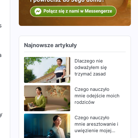
s
Najnowsze artykuły
a
Dlaczego nie
odważyłem się
trzymać zasad
Czego nauczyło
mnie odejście moich
rodziców
y
Czego nauczyło
mnie aresztowanie i
uwięzienie mojej
matki