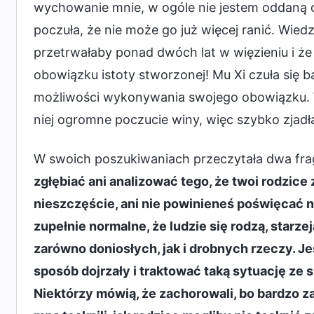
wychowanie mnie, w ogóle nie jestem oddaną c
poczuła, że nie może go już więcej ranić. Wiedz
przetrwałaby ponad dwóch lat w więzieniu i ż
obowiązku istoty stworzonej! Mu Xi czuła się 
możliwości wykonywania swojego obowiązku. W 
niej ogromne poczucie winy, więc szybko zjadła
W swoich poszukiwaniach przeczytała dwa fra
zgłębiać ani analizować tego, że twoi rodzice 
nieszczęście, ani nie powinieneś poświęcać na
zupełnie normalne, że ludzie się rodzą, starze
zarówno doniosłych, jak i drobnych rzeczy. Je
sposób dojrzały i traktować taką sytuację ze 
Niektórzy mówią, że zachorowali, bo bardzo za