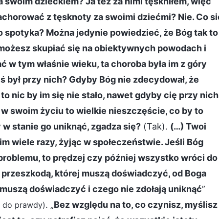
za swoim dzieckiem? Ja też za nimi tęskniłem, więc
chorować z tęsknoty za swoimi dziećmi? Nie. Co si
o spotyka? Można jedynie powiedzieć, że Bóg tak to
e możesz skupiać się na obiektywnych powodach i
ć w tym właśnie wieku, ta choroba była im z góry
ś był przy nich? Gdyby Bóg nie zdecydował, że
 to nic by im się nie stało, nawet gdyby cię przy nich
 w swoim życiu to wielkie nieszczęście, co by to
y w stanie go uniknąć, zgadza się?
(Tak).
(…) Twoi
kim wiele razy, żyjąc w społeczeństwie. Jeśli Bóg
 problemu, to prędzej czy później wszystko wróci do
wą przeszkodą, której muszą doświadczyć, od Boga
go muszą doświadczyć i czego nie zdołają uniknąć
”
. „
Bez względu na to, co czynisz, myślisz
u do prawdy)