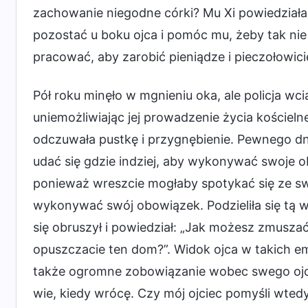
zachowanie niegodne córki? Mu Xi powiedziała
pozostać u boku ojca i pomóc mu, żeby tak nie
pracować, aby zarobić pieniądze i pieczołowici
Pół roku minęło w mgnieniu oka, ale policja wc
uniemożliwiając jej prowadzenie życia koście
odczuwała pustkę i przygnębienie. Pewnego dn
udać się gdzie indziej, aby wykonywać swoje 
ponieważ wreszcie mogłaby spotykać się ze swoi
wykonywać swój obowiązek. Podzieliła się tą wi
się obruszył i powiedział: „Jak możesz zmuszać
opuszczacie ten dom?”. Widok ojca w takich em
także ogromne zobowiązanie wobec swego ojca
wie, kiedy wrócę. Czy mój ojciec pomyśli wtedy, 