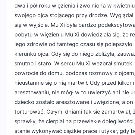
dwa i pół roku więzienia i zwolniona w kwietniu
swojego ojca stojącego przy drodze. Wygląda
się w wyjście. Mu Xi była bardzo podekscytowa
pobytu w więzieniu Mu Xi dowiedziała się, że re
jego zdrowie od tamtego czasu się polepszyło.
kierunku ojca. Gdy się do niego zbliżyła, zauwa
smutno i staro. W sercu Mu Xi wezbrał smutek. O
powrocie do domu, podczas rozmowy z ojcem, do
nieustannie się o nią martwił. Gdy przed kilkom
aresztowaniu, nie mógł w to uwierzyć ani nie u
dziecko zostało aresztowane i uwięzione, a on n
torturować. Całymi dniami tak sie zamartwiał, że
sprawiły, że cierpiał na przewlekłe dolegliwoś
stanie wykonywać ciężkie prace i utykał, gdy ból