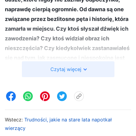
naprawdę cierpią ogromnie. Od dawna są one
związane przez bezlitosne pęta i historię, która
zamarła w miejscu. Czy ktoś słyszał dźwięk ich
zawodzenia? Czy ktoś widział obraz ich
nieszczęścia? Czy kiedykolwiek zastanawiałeś
się nad tym, jak zasmucone i niespokojne jest
Boże serce? Jak może On znieść spoglądanie
Czytaj więcej
na niewinną ludzkość, którą stworzył własnymi
rękami, cierpiącą takie męki? Przecież ludzkość
to nieszczęśnicy, którzy zostali zatruci. Choć
przetrwali do dziś, to kto by pomyślał, że od
dawna są zatruci przez złego? Czy
Wstecz:
Trudności, jakie na stare lata napotkał
zapomniałeś, że jesteś jedną z ofiar? Czy, z
wierzący
miłości do Boga, nie jesteś gotów dążyć do