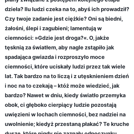
dzieła? Ilu ludzi czeka na to, abyś ich prowadził?
Czy twoje zadanie jest ciężkie? Oni są biedni,
żałośni, ślepi i zagubieni; lamentują w
ciemności: »Gdzie jest droga?«. O, jakże
tęsknią za światłem, aby nagle zstąpiło jak
spadająca gwiazda i rozproszyło moce
ciemności, które uciskały ludzi przez tak wiele
lat. Tak bardzo na to liczą i z utęsknieniem dzień
i noc na to czekają – któż może wiedzieć, jak
bardzo? Nawet w dniu, kiedy światło przemyka
obok, ci głęboko cierpiący ludzie pozostają
uwięzieni w lochach ciemności, bez nadziei na
uwolnienie; kiedyż przestaną płakać? Te kruche
dusze, które nigdy nie zaznały odpoczynku,