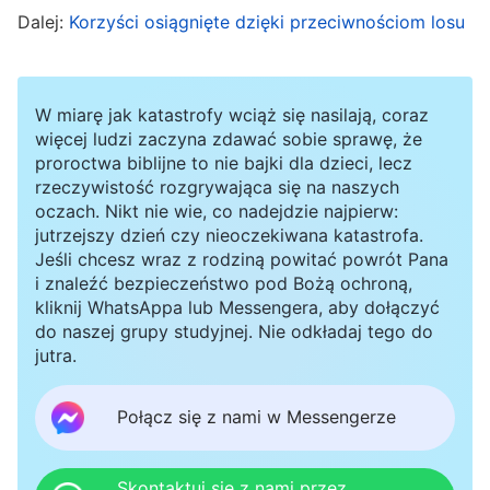
Dalej:
Korzyści osiągnięte dzięki przeciwnościom losu
uratowania wszystkich tych, którzy przeżyli?
Czy nie jesteś gotów poświęcić całej swej
energii, aby odpłacić się Bogu, który kocha
W miarę jak katastrofy wciąż się nasilają, coraz
ludzkość tak, jak własne ciało i krew? Jak
więcej ludzi zaczyna zdawać sobie sprawę, że
proroctwa biblijne to nie bajki dla dzieci, lecz
rozumiesz bycie narzędziem Boga i przeżycie
rzeczywistość rozgrywająca się na naszych
niezwykłego życia? Czy naprawdę masz
oczach. Nikt nie wie, co nadejdzie najpierw:
jutrzejszy dzień czy nieoczekiwana katastrofa.
determinację i pewność siebie, aby wieść
Jeśli chcesz wraz z rodziną powitać powrót Pana
sensowne życie pobożnego sługi Bożego?
”
(Jak
i znaleźć bezpieczeństwo pod Bożą ochroną,
kliknij WhatsAppa lub Messengera, aby dołączyć
należy podejść do swojej przyszłej misji? w: Słowo, t.
do naszej grupy studyjnej. Nie odkładaj tego do
. Zrozumiałem,
1, Pojawienie się Boga i Jego dzieło)
jutra.
że głoszenie ewangelii jest naszym
Połącz się z nami w Messengerze
obowiązkiem. Wielu ludzi wciąż nie słyszało
głosu Boga, a tym bardziej nie ma pojęcia, że
Pan powrócił i wykonuje dzieło osądzania i
Skontaktuj się z nami przez