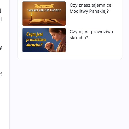
Czy znasz tajemnice
j
Modlitwy Pańskiej?
ł
Czym jest prawdziwa
skrucha?
ę
ć