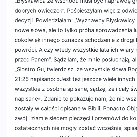
„Błyskawica ze Wschodu musi być naprawdę groź
dobrych owieczek”. Pośpieszyłam więc z odwiedz
decyzji. Powiedziałam: „Wyznawcy Błyskawicy 
nowe słowa, ale to tylko próba sprowadzenia l
cokolwiek innego oznacza schodzenie z drogi P
powróci. A czy wtedy wszystkie lata ich wiary 
przed Panem”. Sądziłam, że mnie posłuchają, al
„Siostro Gu, twierdzisz, że wszystkie słowa Bog
21:25 napisano: »Jest też jeszcze wiele innych
wszystkie z osobna spisane, sądzę, że i cały ś
napisane«. Zdanie to pokazuje nam, że nie wszy
zostały w całości opisane w Biblii. Ponadto O
zwój i złamie siedem pieczęci i przemówi do 
ostatecznych nie mogły zostać wcześniej spisan