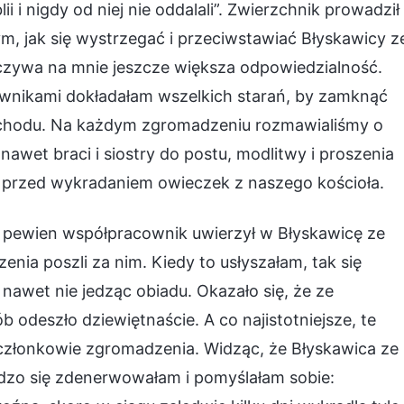
lii i nigdy od niej nie oddalali”. Zwierzchnik prowadził
m, jak się wystrzegać i przeciwstawiać Błyskawicy z
czywa na mnie jeszcze większa odpowiedzialność.
ownikami dokładałam wszelkich starań, by zamknąć
Wschodu. Na każdym zgromadzeniu rozmawialiśmy o
nawet braci i siostry do postu, modlitwy i proszenia
przed wykradaniem owieczek z naszego kościoła.
że pewien współpracownik uwierzył w Błyskawicę ze
enia poszli za nim. Kiedy to usłyszałam, tak się
nawet nie jedząc obiadu. Okazało się, że ze
 odeszło dziewiętnaście. A co najistotniejsze, te
i członkowie zgromadzenia. Widząc, że Błyskawica ze
dzo się zdenerwowałam i pomyślałam sobie: