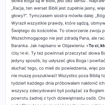
słowa Boga są w Biblii, jest bez sensu”. Napra
„Racja, ten werset Biblii jest zupełnie jasny, w
głowy?”. Tymczasem siostra mówiła dalej: „Bó
Wyraził wszystkie prawdy, które sądzą, obmyw
Świętego do kościołów. To otworzenie zwoju 
Wszechmogącego nie jest zdradą Pana, ale racz
Baranka. Jak napisano w Objawieniu: »
To ci, 
. Ty też powinnaś przeczytać słowa
(Obj 14:4)
jedyny sposób, by usłyszeć głos Boga i powit
słuchać tego, co mieli do powiedzenia, więc po
nie muszę poszukiwać! Wszystko poza Biblią to 
tydzień każdego dnia próbowałam nakłonić ich
wszyscy zdecydowani byli podążać za Bogiem 
powrotu żadnej z tych dziewiętnastu osób. Ch