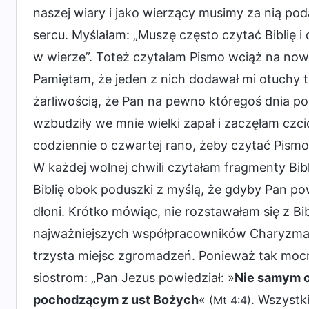
naszej wiary i jako wierzący musimy za nią po
sercu. Myślałam: „Muszę często czytać Biblię i
w wierze”. Toteż czytałam Pismo wciąż na now
Pamiętam, że jeden z nich dodawał mi otuchy 
żarliwością, że Pan na pewno któregoś dnia pos
wzbudziły we mnie wielki zapał i zaczęłam czci
codziennie o czwartej rano, żeby czytać Pismo
W każdej wolnej chwili czytałam fragmenty Bibl
Biblię obok poduszki z myślą, że gdyby Pan po
dłoni. Krótko mówiąc, nie rozstawałam się z Bib
najważniejszych współpracowników Charyzma
trzysta miejsc zgromadzeń. Ponieważ tak moc
siostrom: „Pan Jezus powiedział: »
Nie samym c
pochodzącym z ust Bożych
«
. Wszystki
(Mt 4:4)