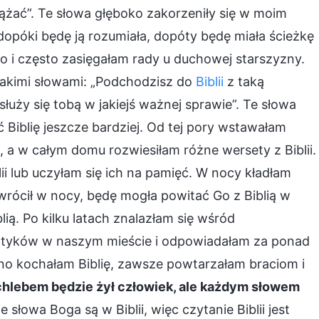
dążać”. Te słowa głęboko zakorzeniły się w moim
 dopóki będę ją rozumiała, dopóty będę miała ścieżkę
o i często zasięgałam rady u duchowej starszyzny.
takimi słowami: „Podchodzisz do
Biblii
z taką
łuży się tobą w jakiejś ważnej sprawie”. Te słowa
ć Biblię jeszcze bardziej. Od tej pory wstawałam
, a w całym domu rozwiesiłam różne wersety z Biblii.
ii lub uczyłam się ich na pamięć. W nocy kładłam
wrócił w nocy, będę mogła powitać Go z Biblią w
lią. Po kilku latach znalazłam się wśród
tyków w naszym mieście i odpowiadałam za ponad
no kochałam Biblię, zawsze powtarzałam braciom i
hlebem będzie żył człowiek, ale każdym słowem
e słowa Boga są w Biblii, więc czytanie Biblii jest