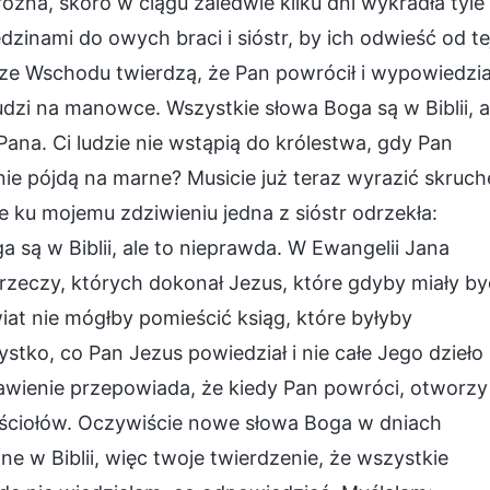
na, skoro w ciągu zaledwie kilku dni wykradła tyle
inami do owych braci i sióstr, by ich odwieść od te
ze Wschodu twierdzą, że Pan powrócił i wypowiedzia
udzi na manowce. Wszystkie słowa Boga są w Biblii, a
ana. Ci ludzie nie wstąpią do królestwa, gdy Pan
nie pójdą na marne? Musicie już teraz wyrazić skruch
e ku mojemu zdziwieniu jedna z sióstr odrzekła:
a są w Biblii, ale to nieprawda. W Ewangelii Jana
 rzeczy, których dokonał Jezus, które gdyby miały by
wiat nie mógłby pomieścić ksiąg, które byłyby
stko, co Pan Jezus powiedział i nie całe Jego dzieło
bjawienie przepowiada, że kiedy Pan powróci, otworzy
kościołów. Oczywiście nowe słowa Boga w dniach
e w Biblii, więc twoje twierdzenie, że wszystkie