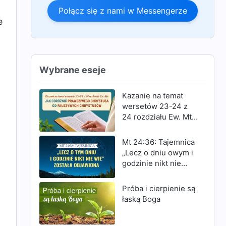
Połącz się z nami w Messengerze
e
Wybrane eseje
Kazanie na temat
wersetów 23-24 z
24 rozdziału Ew. Mt:
Jak odróżnić
prawdziwego
Mt 24:36: Tajemnica
Chrystusa od
„Lecz o dniu owym i
fałszywych
godzinie nikt nie
Chrystusów
wie” została
objawiona
Próba i cierpienie są
łaską Boga