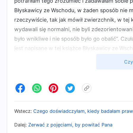
potrafiłam tego zrozumieć i zadawałam sobie py
Błyskawicy ze Wschodu, w żaden sposób nie m
rzeczywiście, tak jak mówił zwierzchnik, w tej
wydawali się normalni, nie byli zdezorientowani
było wnikliwe i nie sposób było go obalić”. Cz
jest napisane w tej książce Błyskawicy ze Wsch
Pana i nie dostąpię wtedy zbawienia, więc nie
Czy
dziewiętnaście osób z kościoła i namawiałam p
współpracowników, by mieli na oku swoich wiern
Błyskawicę ze Wschodu.
Robiłam, co mogłam, by odizolować kościół, ale 
Wstecz:
Czego doświadczyłam, kiedy badałam pra
Błyskawicy ze Wschodu. Prawie codziennie ktoś
zatrzymać. Pochłaniało to całą moją uwagę. K
Dalej:
Zerwać z pojęciami, by powitać Pana
powrotu, ale nie przekonałam ani jednej osoby