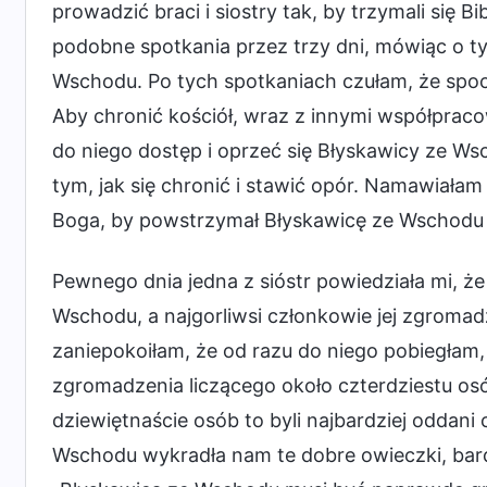
prowadzić braci i siostry tak, by trzymali się Bib
podobne spotkania przez trzy dni, mówiąc o ty
Wschodu. Po tych spotkaniach czułam, że spo
Aby chronić kościół, wraz z innymi współprac
do niego dostęp i oprzeć się Błyskawicy ze 
tym, jak się chronić i stawić opór. Namawiałam 
Boga, by powstrzymał Błyskawicę ze Wschodu 
Pewnego dnia jedna z sióstr powiedziała mi, 
Wschodu, a najgorliwsi członkowie jej zgromadz
zaniepokoiłam, że od razu do niego pobiegłam, 
zgromadzenia liczącego około czterdziestu osób
dziewiętnaście osób to byli najbardziej oddan
Wschodu wykradła nam te dobre owieczki, bar