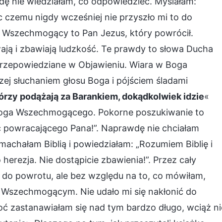
wdę nie wiedziałam, co odpowiedzieć. Myślałam:
ięc czemu nigdy wcześniej nie przyszło mi to do
g Wszechmogący to Pan Jezus, który powrócił.
ają i zbawiają ludzkość. Te prawdy to słowa Ducha
przepowiedziane w Objawieniu. Wiara w Boga
ej słuchaniem głosu Boga i pójściem śladami
którzy podążają za Barankiem, dokądkolwiek idzie
«
 Boga Wszechmogącego. Pokorne poszukiwanie to
ać powracającego Pana!”. Naprawdę nie chciałam
machałam Biblią i powiedziałam: „Rozumiem Biblię i
herezja. Nie dostąpicie zbawienia!”. Przez cały
 do powrotu, ale bez względu na to, co mówiłam,
Wszechmogącym. Nie udało mi się nakłonić do
oć zastanawiałam się nad tym bardzo długo, wciąż ni