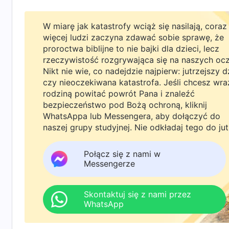
mój współpracownik, brat Wang Mingyi, dołącz
W miarę jak katastrofy wciąż się nasilają, coraz
nieoczekiwane. Mingyi wcześniej był taki jak 
więcej ludzi zaczyna zdawać sobie sprawę, że
Błyskawicy ze Wschodu. Nie przyszłoby mi do g
proroctwa biblijne to nie bajki dla dzieci, lecz
rzeczywistość rozgrywająca się na naszych oc
Poszłam do niego do domu i powiedziałam: „Do
Nikt nie wie, co nadejdzie najpierw: jutrzejszy d
od Biblii. Jak możesz w to wierzyć?”. Odpowiedz
czy nieoczekiwana katastrofa. Jeśli chcesz wra
rodziną powitać powrót Pana i znaleźć
przywódcy i nie poszukiwałem ani nie badałem 
bezpieczeństwo pod Bożą ochroną, kliknij
opierałem i ją potępiałem. Ale po przeczytan
WhatsAppa lub Messengera, aby dołączyć do
naszej grupy studyjnej. Nie odkładaj tego do jut
ujawniają one wiele tajemnic Biblii i dają nam
Wszechmogącego to prawda i głos Boga. To Pan
Połącz się z nami w
Jego słowa…”. W tym momencie przerwałam mu,
Messengerze
nie próbuj robić tego samego ze mną. Nieważne
ze Wschodu!”. Wybiegłam, trzaskając drzwiami. 
Skontaktuj się z nami przez
WhatsApp
stracił ponad stu członków na rzecz Błyskawi
samo o swoich regionach – dobre owieczki cod