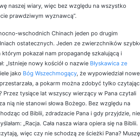
tawę naszej wiary, więc bez względu na wszystko
bycie prawdziwym wyznawcą”.
łnocno-wschodnich Chinach jeden po drugim
niach ostatecznych. Jeden ze zwierzchników szybk
 którym pokazał nam propagandę szkalującą i
ł: „Istnieje nowy kościół o nazwie
Błyskawica ze
iele jako
Bóg Wszechmogący
, że wypowiedział nowe
uż przestarzała, a pokarm można zdobyć tylko czytając
rzez tysiące lat wszyscy wierzący w Pana czytali
poza nią nie stanowi słowa Bożego. Bez względu na
odząc od Biblii, zdradzacie Pana i gdy przyjdzie, nie
lałam: „Racja. Cała nasza wiara opiera się na Biblii.
czytają, więc czy nie schodzą ze ścieżki Pana? Muszę