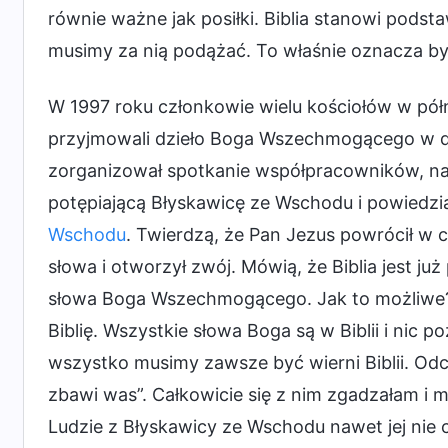
równie ważne jak posiłki. Biblia stanowi pods
musimy za nią podążać. To właśnie oznacza 
W 1997 roku członkowie wielu kościołów w pó
przyjmowali dzieło Boga Wszechmogącego w d
zorganizował spotkanie współpracowników, na
potępiającą Błyskawicę ze Wschodu i powiedzia
Wschodu
. Twierdzą, że Pan Jezus powrócił w c
słowa i otworzył zwój. Mówią, że Biblia jest j
słowa Boga Wszechmogącego. Jak to możliwe? P
Biblię. Wszystkie słowa Boga są w Biblii i nic 
wszystko musimy zawsze być wierni Biblii. Odch
zbawi was”. Całkowicie się z nim zgadzałam i myś
Ludzie z Błyskawicy ze Wschodu nawet jej nie 