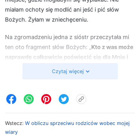
miałam ochoty się modlić ani jeść i pić słów
Bożych. Żyłam w zniechęceniu.
Na zgromadzeniu jedna z sióstr przeczytała mi
ten oto fragment słów Bożych: „
Kto z was może
naprawdę całkowicie poświęcić się dla Mnie i
wszystko Mi zaofiarować? Wszyscy jesteście
Czytaj więcej
tylko połowicznie zaangażowani, wasze myśli
krążą wokół różnych rzeczy, rozmyślacie o
domu, świecie zewnętrznym, pożywieniu i
ubraniu. Pomimo tego, że jesteś przede Mną,
robiąc dla Mnie różne rzeczy, w głębi serca
Wstecz:
W obliczu sprzeciwu rodziców wobec mojej
wciąż myślisz o swojej żonie, dzieciach i
wiary
rodzicach w domu. Czy oni są twoją