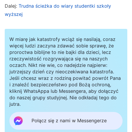
Dalej:
Trudna ścieżka do wiary studentki szkoły
własnością? Dlaczego nie oddasz ich w Moje
wyższej
ręce? Czy Mi nie ufasz? A może obawiasz się,
że zaplanuję dla ciebie coś nieodpowiedniego?
Dlaczego zawsze martwisz się o swoją cielesną
W miarę jak katastrofy wciąż się nasilają, coraz
rodzinę i niepokoisz się o swoich bliskich? Czy
więcej ludzi zaczyna zdawać sobie sprawę, że
proroctwa biblijne to nie bajki dla dzieci, lecz
zajmuję pewną pozycję w twoim sercu? Stale
rzeczywistość rozgrywająca się na naszych
mówisz o tym, że pozwalasz Mi panować w
oczach. Nikt nie wie, co nadejdzie najpierw:
jutrzejszy dzień czy nieoczekiwana katastrofa.
tobie i zajmować całą twoją istotę – to wszystko
Jeśli chcesz wraz z rodziną powitać powrót Pana
są złudne kłamstwa! Ilu z was jest całym
i znaleźć bezpieczeństwo pod Bożą ochroną,
kliknij WhatsAppa lub Messengera, aby dołączyć
sercem oddanych kościołowi? A któż z was nie
do naszej grupy studyjnej. Nie odkładaj tego do
myśli o sobie, tylko działa na rzecz dzisiejszego
jutra.
królestwa?
”
(Wypowiedzi
Chrystusa
na początku,
rozdz. 59, w: Słowo, t. 1, Pojawienie się Boga i Jego
Połącz się z nami w Messengerze
. Z tych słów Bożych zrozumiałam, że
dzieło)