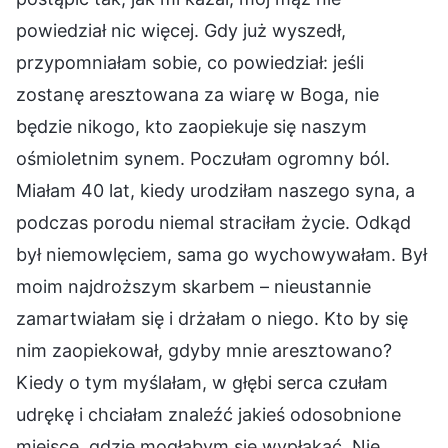
powiedział nic więcej. Gdy już wyszedł,
przypomniałam sobie, co powiedział: jeśli
zostanę aresztowana za wiarę w Boga, nie
będzie nikogo, kto zaopiekuje się naszym
ośmioletnim synem. Poczułam ogromny ból.
Miałam 40 lat, kiedy urodziłam naszego syna, a
podczas porodu niemal straciłam życie. Odkąd
był niemowlęciem, sama go wychowywałam. Był
moim najdroższym skarbem – nieustannie
zamartwiałam się i drżałam o niego. Kto by się
nim zaopiekował, gdyby mnie aresztowano?
Kiedy o tym myślałam, w głębi serca czułam
udrękę i chciałam znaleźć jakieś odosobnione
miejsce, gdzie mogłabym się wypłakać. Nie