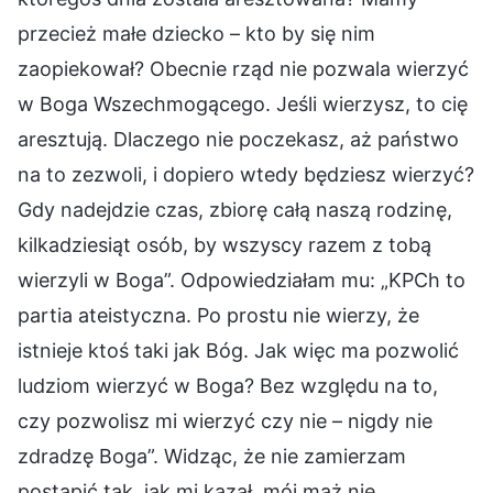
przecież małe dziecko – kto by się nim
zaopiekował? Obecnie rząd nie pozwala wierzyć
w Boga Wszechmogącego. Jeśli wierzysz, to cię
aresztują. Dlaczego nie poczekasz, aż państwo
na to zezwoli, i dopiero wtedy będziesz wierzyć?
Gdy nadejdzie czas, zbiorę całą naszą rodzinę,
kilkadziesiąt osób, by wszyscy razem z tobą
wierzyli w Boga”. Odpowiedziałam mu: „KPCh to
partia ateistyczna. Po prostu nie wierzy, że
istnieje ktoś taki jak Bóg. Jak więc ma pozwolić
ludziom wierzyć w Boga? Bez względu na to,
czy pozwolisz mi wierzyć czy nie – nigdy nie
zdradzę Boga”. Widząc, że nie zamierzam
postąpić tak, jak mi kazał, mój mąż nie