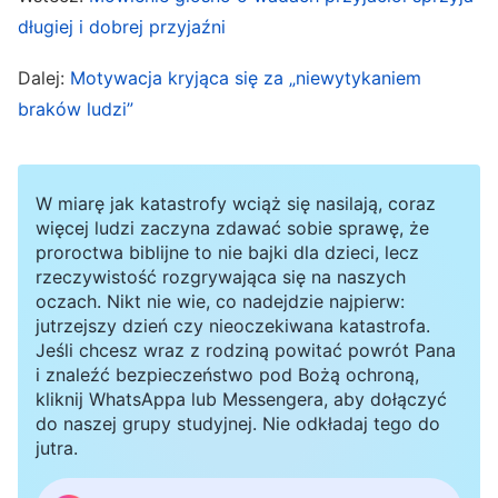
problemy. Jeśli w przyszłości znów przejawi
długiej i dobrej przyjaźni
aroganckie usposobienie, wtedy z nią to omówię
Dalej:
Motywacja kryjąca się za „niewytykaniem
i ją obnażę”. Niedługo potem diakonka
braków ludzi”
odpowiedzialna za podlewanie zgłosiła, że Wang
Hong, liderka zespołu podlewającego,
kilkakrotnie wykorzystała sytuację zagrożenia
W miarę jak katastrofy wciąż się nasilają, coraz
więcej ludzi zaczyna zdawać sobie sprawę, że
jako wymówkę, aby uniknąć wykonywania
proroctwa biblijne to nie bajki dla dzieci, lecz
swoich obowiązków i uczestniczenia w
rzeczywistość rozgrywająca się na naszych
oczach. Nikt nie wie, co nadejdzie najpierw:
zgromadzeniach, zaniedbując dwie grupy, za
jutrzejszy dzień czy nieoczekiwana katastrofa.
które była odpowiedzialna. Gdy rozeznałam się
Jeśli chcesz wraz z rodziną powitać powrót Pana
w sytuacji, okazało się, że Wang Hong jest zbyt
i znaleźć bezpieczeństwo pod Bożą ochroną,
kliknij WhatsAppa lub Messengera, aby dołączyć
zalękniona i podejrzliwa, i że ciągle powtarza, że
do naszej grupy studyjnej. Nie odkładaj tego do
ktoś ją śledzi. Pomimo wielokrotnych omówień
jutra.
nie zyskała żadnego zrozumienia, więc diakonka