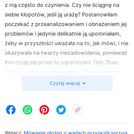
z nią często do czynienia. Czy nie ściągnę na
siebie kłopotów, jeśli ją urażę? Postanowiłam
poczekać z przeanalizowaniem i obnażeniem jej
problemów i jedynie delikatnie ją upomniałam,
żeby w przyszłości uważała na to, jak mówi, i nie
okazywała na twarzy niezadowolenia, ponieważ
inni czują się przez to ograniczani. Gdy Zhao
Zhen to usłyszała, stwierdziła: „Nie miałam nic
złego na myśli. W przyszłości będę zwracać na
Czytaj więcej
to uwagę”. W drodze do domu myślałam o tym,
że Zhao Zhen nie ma za grosz zrozumienia
swojego zepsutego usposobienia, i poczułam w
sercu wyrzuty sumienia. Potem jednak
pomyślałam: „Zwróciłam jej uwagę na pewne
Wstecz:
Mówienie głośno o wadach przyjaciół sprzyja