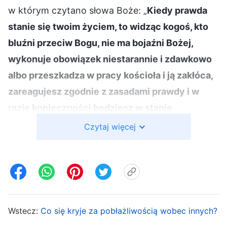
w którym czytano słowa Boże: „
Kiedy prawda
stanie się twoim życiem, to widząc kogoś, kto
bluźni przeciw Bogu, nie ma bojaźni Bożej,
wykonuje obowiązek niestarannie i zdawkowo
albo przeszkadza w pracy kościoła i ją zakłóca,
zareagujesz zgodnie z zasadami prawdy i w
razie konieczności będziesz w stanie
zidentyfikować i zdemaskować taką osobę.
Czytaj więcej
Jeśli prawda nie stała się twoim życiem, lecz
nadal żyjesz w swoim szatańskim
usposobieniu, to kiedy dostrzegasz
niegodziwych ludzi i diabły, którzy powodują
zakłócenia i niepokoje w pracy kościoła,
Wstecz:
Co się kryje za pobłażliwością wobec innych?
przymkniesz oko i będziesz udawał głuchego;