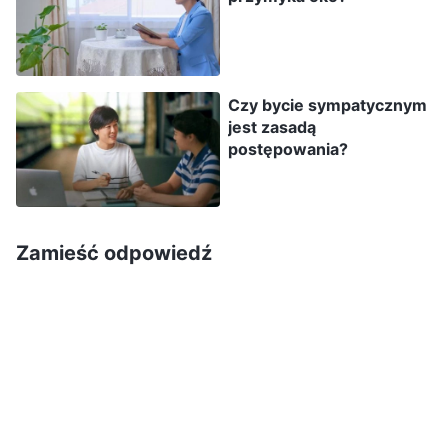
przymknąć na to oko, poczujesz się winny,
ogarnie cię niepokój i powiesz sobie: »Nie mogę
siedzieć bezczynnie i nic nie robić, muszę
Czy bycie sympatycznym
wstać i coś powiedzieć, muszę wziąć na siebie
jest zasadą
odpowiedzialność, muszę ujawnić to złe
postępowania?
postępowanie, muszę to zatrzymać, by interesy
domu Bożego nie ucierpiały i by życie kościoła
nie zostało zakłócone«. Jeżeli prawda stała się
Zamieść odpowiedź
twoim życiem, to nie tylko będziesz miał
odwagę i determinację i będziesz w stanie
dokładnie zrozumieć tę sprawę, ale także
wypełnisz odpowiedzialność, do której
powinieneś się poczuwać, za dzieło Boga oraz
za sprawy Jego domu, i w ten sposób wypełnisz