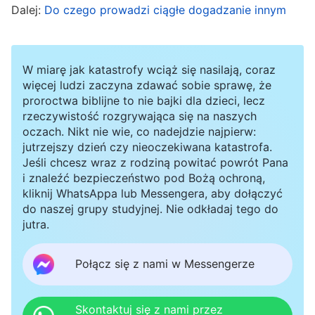
Dalej:
Do czego prowadzi ciągłe dogadzanie innym
bez wyrzutów sumienia odsuniesz tę sprawę na
bok. Pomyślisz nawet, że fakt, iż ktoś zakłóca
pracę kościoła, nie ma nic wspólnego z tobą.
W miarę jak katastrofy wciąż się nasilają, coraz
Bez względu na to, jak bardzo cierpi dzieło
więcej ludzi zaczyna zdawać sobie sprawę, że
proroctwa biblijne to nie bajki dla dzieci, lecz
kościoła i interesy domu Bożego, ty o to nie
rzeczywistość rozgrywająca się na naszych
dbasz, nie interweniujesz ani nie czujesz się
oczach. Nikt nie wie, co nadejdzie najpierw:
jutrzejszy dzień czy nieoczekiwana katastrofa.
winny – przez to stajesz się kimś, kto nie ma
Jeśli chcesz wraz z rodziną powitać powrót Pana
sumienia ani rozsądku, stajesz się
i znaleźć bezpieczeństwo pod Bożą ochroną,
kliknij WhatsAppa lub Messengera, aby dołączyć
niewierzącym, posługującym. Jesz to, co
do naszej grupy studyjnej. Nie odkładaj tego do
należy do Boga, pijesz to, co Jego, cieszysz się
jutra.
wszystkim, co od Boga pochodzi, a mimo to
uważasz, że jakakolwiek szkoda dla interesów
Połącz się z nami w Messengerze
domu Bożego nie ma z Tobą związku – a zatem
jesteś zdrajcą, gryziesz rękę, która cię karmi.
Skontaktuj się z nami przez