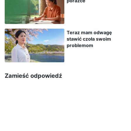
porażce
swoją pracę, i niemal już wszystko zepsuł – ale
fałszywego przywódcy to nie obchodzi. Złe jest
już to, że gdy ktoś zgłasza problemy
Teraz mam odwagę
przełożonego, fałszywy przywódca przymyka
stawić czoła swoim
oko. Co jednak jest najbardziej godne pogardy?
problemom
Kiedy ludzie mówią im o naprawdę poważnych
problemach, jakie ma przełożony, fałszywi
przywódcy nie próbują ich rozwiązać, a nawet
Zamieść odpowiedź
wymyślają wszelkiego rodzaju wymówki:
»Znam tego przełożonego, on szczerze wierzy
w Boga, nigdy nie miałby żadnych problemów.
Nawet gdyby je miał, Bóg by go ochronił i
zdyscyplinował. Jeśli popełnia jakieś błędy, to
jest to sprawa między nim a Bogiem – nie