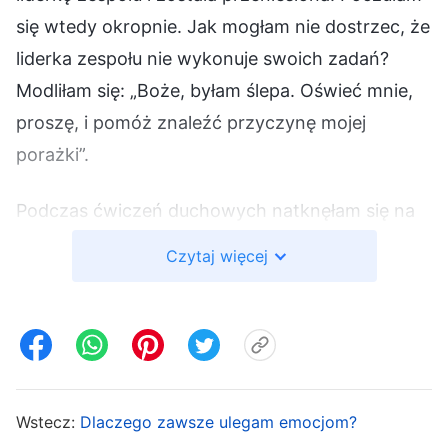
się wtedy okropnie. Jak mogłam nie dostrzec, że
liderka zespołu nie wykonuje swoich zadań?
Modliłam się: „Boże, byłam ślepa. Oświeć mnie,
proszę, i pomóż znaleźć przyczynę mojej
porażki”.
Podczas ćwiczeń duchowych natknęłam się na
taki fragment słów Boga.
Bóg Wszechmogący
Czytaj więcej
mówi: „
Fałszywi przywódcy nie będą
kontrolować nadzorujących, którzy nie
wykonują rzeczywistej pracy lub zaniedbują
swoje obowiązki. Myślą, że wystarczy wybrać
nadzorującego i wszystko będzie dobrze;
Wstecz:
Dlaczego zawsze ulegam emocjom?
potem nadzorujący zajmie się wszystkimi