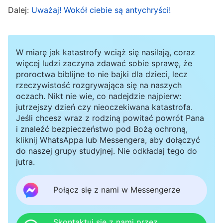
sprawami związanymi z pracą, a przywódca
Dalej:
Uważaj! Wokół ciebie są antychryści!
jedynie zorganizuje zebranie raz na jakiś czas,
ale nie będzie musiał pilnować pracy ani pytać
W miarę jak katastrofy wciąż się nasilają, coraz
o postępy, będzie mógł się trzymać z boku. Jeśli
więcej ludzi zaczyna zdawać sobie sprawę, że
ktoś zgłosi problem z nadzorującym, fałszywy
proroctwa biblijne to nie bajki dla dzieci, lecz
rzeczywistość rozgrywająca się na naszych
przywódca powie: »To tylko drobny problem,
oczach. Nikt nie wie, co nadejdzie najpierw:
wszystko jest w porządku. Dacie sobie radę
jutrzejszy dzień czy nieoczekiwana katastrofa.
Jeśli chcesz wraz z rodziną powitać powrót Pana
sami, nie proście mnie«. Osoba zgłaszająca
i znaleźć bezpieczeństwo pod Bożą ochroną,
problem mówi: »Ten nadzorujący to leniwy
kliknij WhatsAppa lub Messengera, aby dołączyć
do naszej grupy studyjnej. Nie odkładaj tego do
żarłok. Nic nie robi, tylko je, zapewnia sobie
jutra.
rozrywki i jest leniwy do szpiku kości. Nie chce
znosić nawet odrobiny trudności w wypełnianiu
Połącz się z nami w Messengerze
swoich obowiązków, przez cały czas znajduje
sposoby, by oszukiwać i wymyśla wymówki,
Skontaktuj się z nami przez