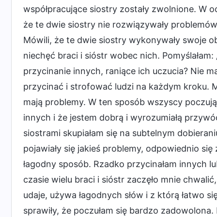
współpracujące siostry zostały zwolnione. W o
że te dwie siostry nie rozwiązywały problemów i 
Mówili, że te dwie siostry wykonywały swoje o
niechęć braci i sióstr wobec nich. Pomyślałam:
przycinanie innych, raniące ich uczucia? Nie m
przycinać i strofować ludzi na każdym kroku. M
mają problemy. W ten sposób wszyscy poczują,
innych i że jestem dobrą i wyrozumiałą przywód
siostrami skupiałam się na subtelnym dobieraniu
pojawiały się jakieś problemy, odpowiednio si
łagodny sposób. Rzadko przycinałam innych l
czasie wielu braci i sióstr zaczęło mnie chwal
udaje, używa łagodnych słów i z którą łatwo si
sprawiły, że poczułam się bardzo zadowolona.