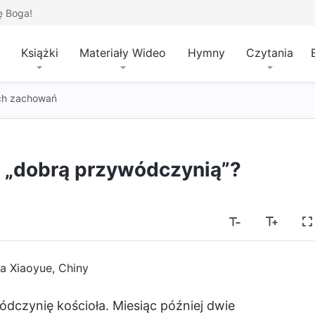
ę Boga!
Książki
Materiały Wideo
Hymny
Czytania
ch zachowań
 „dobrą przywódczynią”?
a Xiaoyue, Chiny
czynię kościoła. Miesiąc później dwie