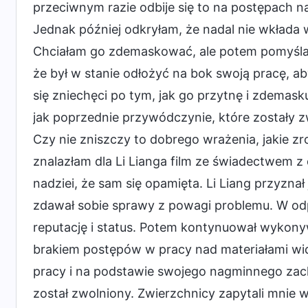
przeciwnym razie odbije się to na postępach nas
Jednak później odkryłam, że nadal nie wkłada 
Chciałam go zdemaskować, ale potem pomyślała
że był w stanie odłożyć na bok swoją pracę, ab
się zniechęci po tym, jak go przytnę i zdemasku
jak poprzednie przywódczynie, które zostały zwo
Czy nie zniszczy to dobrego wrażenia, jakie zr
znalazłam dla Li Lianga film ze świadectwem z 
nadziei, że sam się opamięta. Li Liang przyznał 
zdawał sobie sprawy z powagi problemu. W odpo
reputację i status. Potem kontynuował wykon
brakiem postępów w pracy nad materiałami wide
pracy i na podstawie swojego nagminnego za
został zwolniony. Zwierzchnicy zapytali mnie w