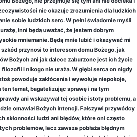
omu Bożego, nie przejmuje się tym ani nie docieka i
zeczywistości nie okazuje zrozumienia dla ludzkich
nanie sobie ludzkich serc. W pełni świadomie myśli
 urażę, inni będą uważać, że jestem dobrym
wysokie mniemanie. Będą mnie lubić i okazywać mi
le szkód przynosi to interesom domu Bożego, jak
ów Bożych ani jak dalece zaburzone jest ich życie
filozofii i nikogo nie uraża. W głębi serca on nigdy
 ktoś powoduje zakłócenia i wywołuje niepokoje,
 ten temat, bagatelizując sprawę i na tym
prawdy ani wskazywał tej osobie istoty problemu, a
 będzie omawiał Bożych intencji. Fałszywi przywódcy
h skłonności ludzi ani błędów, które oni często
stych problemów, lecz zawsze pobłaża błędnym