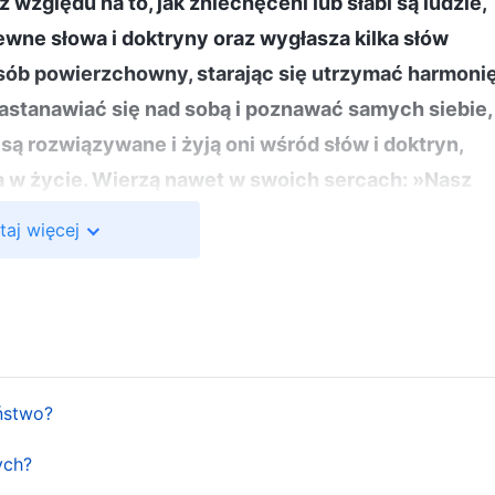
względu na to, jak zniechęceni lub słabi są ludzie,
pewne słowa i doktryny oraz wygłasza kilka słów
osób powierzchowny, starając się utrzymać harmonię
zastanawiać się nad sobą i poznawać samych siebie,
są rozwiązywane i żyją oni wśród słów i doktryn,
a w życie. Wierzą nawet w swoich sercach: »Nasz
cej zrozumienia niż Bóg. Nasza postawa jest zbyt
taj więcej
a. Wystarczy, jeśli będziemy spełniać wymagania
rzywódcy, podporządkowujemy się Bogu. Jeśli
lni, nie będziemy siedzieć cicho; aby zatrzymać
olnienia, będziemy negocjować ze
 na nasze żądania. W ten sposób oddamy
ństwo?
dzie mają w sercach takie myśli, kiedy zbudowali
ch zrodził się ten rodzaj zależności, zazdrości oraz
ych?