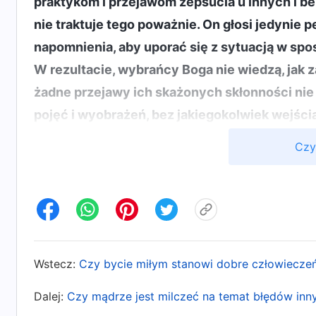
praktykom i przejawom zepsucia u innych i bez 
nie traktuje tego poważnie. On głosi jedynie 
napomnienia, aby uporać się z sytuacją w sp
W rezultacie, wybrańcy Boga nie wiedzą, jak 
żadne przejawy ich skażonych skłonności nie 
pojęć i wyobrażeń, bez jakiegokolwiek wejści
przywódca ma dla naszych słabości nawet wię
Czy
słaba, byśmy mogli sprostać wymaganiom Bog
naszego przywódcy; podporządkowując się p
nadejdzie dzień, kiedy Zwierzchnictwo go zwo
naszego przywódcę i nie dopuścić do jego zw
Zwierzchnictwem i zmusimy ich, by przystali
Wstecz:
Czy bycie miłym stanowi dobre człowiecze
sprawiedliwość naszemu przywódcy«. Kiedy lu
taką relację ze swoim przywódcą, a w ich serca
Dalej:
Czy mądrze jest milczeć na temat błędów inn