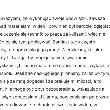
zauważyłam, że wykonując swoje obowiązki, zawsze
nad materiałami wideo i powinien był bardziej zgłębia
 uczenie się technik to praca za kulisami, więc nie
ógłby się tym popisywać. Zamiast tego często
kę, co opóźniało jego pracę. Wiedziałam, że jako
 Li Lianga, by mógł je sobie uświadomić i
lałam: „Li Liang ma o mnie dobre zdanie i wykazuje
społu. Jeśli zdemaskuję jego problemy zaraz po tym
 się ze mną dogadać i że brakuje mi miłości, a to
am. Nie mogę być zbyt bezpośrednia, wskazując na
 więc zobaczyłam Li Lianga, powiedziałam po prostu
wo studiowanie technologii tworzenia wideo, w