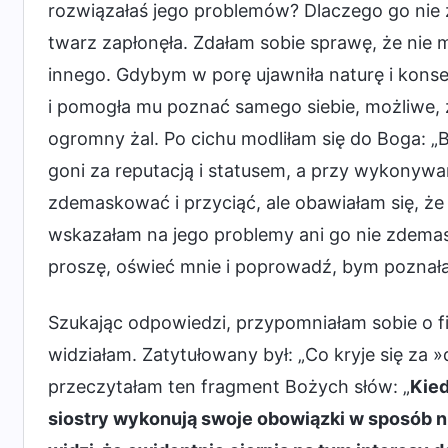
rozwiązałaś jego problemów? Dlaczego go nie zas
twarz zapłonęła. Zdałam sobie sprawę, że nie 
innego. Gdybym w porę ujawniła naturę i konse
i pomogła mu poznać samego siebie, możliwe, ż
ogromny żal. Po cichu modliłam się do Boga: „
goni za reputacją i statusem, a przy wykony
zdemaskować i przyciąć, ale obawiałam się, że 
wskazałam na jego problemy ani go nie zdemas
proszę, oświeć mnie i poprowadź, bym poznała
Szukając odpowiedzi, przypomniałam sobie o f
widziałam. Zatytułowany był: „Co kryje się za 
przeczytałam ten fragment Bożych słów: „
Kied
siostry wykonują swoje obowiązki w sposób nie