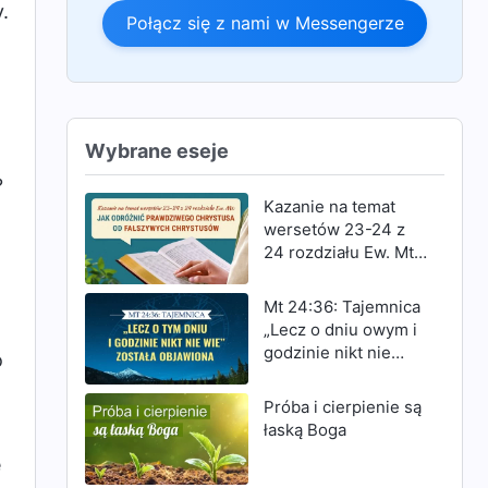
.
Połącz się z nami w Messengerze
Wybrane eseje
?
Kazanie na temat
wersetów 23-24 z
24 rozdziału Ew. Mt:
Jak odróżnić
prawdziwego
Mt 24:36: Tajemnica
Chrystusa od
„Lecz o dniu owym i
fałszywych
godzinie nikt nie
o
Chrystusów
wie” została
objawiona
Próba i cierpienie są
łaską Boga
e