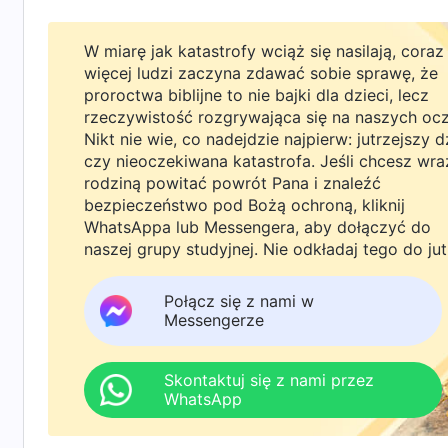
czci wobec przywódcy, wiara w ich przywódcę 
słuchać jego słów niż poszukiwać prawdy w s
W miarę jak katastrofy wciąż się nasilają, coraz
sercach ludzi miejsce Boga. Jeśli przywódca c
więcej ludzi zaczyna zdawać sobie sprawę, że
proroctwa biblijne to nie bajki dla dzieci, lecz
wybrańcami Boga, jeśli w głębi serca czerpie 
rzeczywistość rozgrywająca się na naszych oc
tak traktować, to w niczym nie różni się od Pa
Nikt nie wie, co nadejdzie najpierw: jutrzejszy d
czy nieoczekiwana katastrofa. Jeśli chcesz wra
wybrańcy zostali już zwiedzeni przez tego ant
rodziną powitać powrót Pana i znaleźć
pierwszy: Usiłują zjednać sobie ludzkie serca, w: S
bezpieczeństwo pod Bożą ochroną, kliknij
tych słów Bożych zastanowiłam się nad sobą. D
WhatsAppa lub Messengera, aby dołączyć do
naszej grupy studyjnej. Nie odkładaj tego do jut
kierowani swoim zepsutym usposobieniem, utru
jednak ani ich nie demaskowałam, ani nie przy
Połącz się z nami w
Messengerze
otuchy. Robiłam to, by ludzie postrzegali mnie
Przejawiała się w tym próba zdobycia ludzkich 
Skontaktuj się z nami przez
swoimi interakcjami z Li Liangiem. Już dawno z
WhatsApp
że zaniedbuje swoje obowiązki jako kierownik 