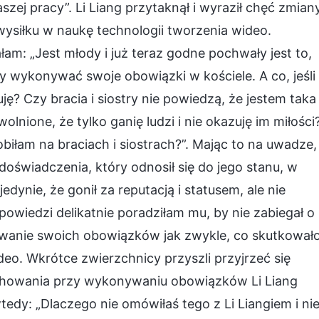
zej pracy”. Li Liang przytaknął i wyraził chęć zmiany
wysiłku w naukę technologii tworzenia wideo.
m: „Jest młody i już teraz godne pochwały jest to,
y wykonywać swoje obowiązki w kościele. A co, jeśli
ję? Czy bracia i siostry nie powiedzą, że jestem taka
lnione, że tylko ganię ludzi i nie okazuję im miłości
obiłam na braciach i siostrach?”. Mając to na uwadze,
doświadczenia, który odnosił się do jego stanu, w
jedynie, że gonił za reputacją i statusem, ale nie
wiedzi delikatnie poradziłam mu, by nie zabiegał o
ywanie swoich obowiązków jak zwykle, co skutkował
o. Wkrótce zwierzchnicy przyszli przyjrzeć się
chowania przy wykonywaniu obowiązków Li Liang
tedy: „Dlaczego nie omówiłaś tego z Li Liangiem i ni