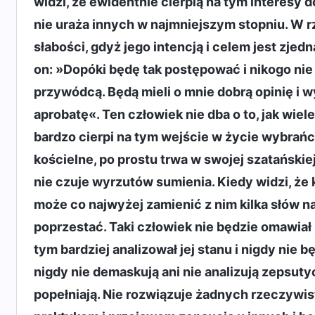
widzi, że ewidentnie cierpią na tym interesy d
nie uraża innych w najmniejszym stopniu. W r
słabości, gdyż jego intencją i celem jest zjed
on: »Dopóki będę tak postępować i nikogo nie
przywódcą. Będą mieli o mnie dobrą opinię i 
aprobatę«. Ten człowiek nie dba o to, jak wie
bardzo cierpi na tym wejście w życie wybrańc
kościelne, po prostu trwa w swojej szatańskiej 
nie czuje wyrzutów sumienia. Kiedy widzi, że
może co najwyżej zamienić z nim kilka słów na
poprzestać. Taki człowiek nie będzie omawiał 
tym bardziej analizował jej stanu i nigdy nie
nigdy nie demaskują ani nie analizują zepsutyc
popełniają. Nie rozwiązuje żadnych rzeczywi