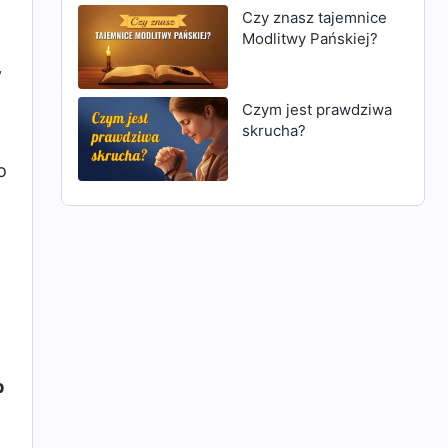
Czy znasz tajemnice
Modlitwy Pańskiej?
y
Czym jest prawdziwa
skrucha?
o
b