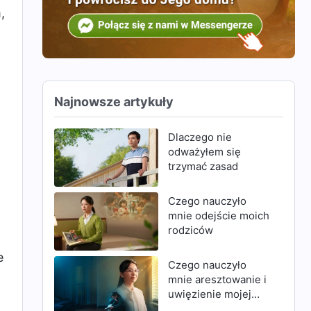
,
Najnowsze artykuły
Dlaczego nie
odważyłem się
trzymać zasad
Czego nauczyło
mnie odejście moich
rodziców
e
Czego nauczyło
mnie aresztowanie i
uwięzienie mojej
matki