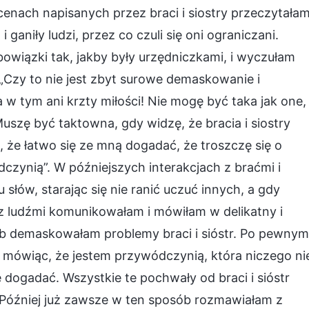
cenach napisanych przez braci i siostry przeczytałam
ganiły ludzi, przez co czuli się oni ograniczani.
bowiązki tak, jakby były urzędniczkami, i wyczułam
 „Czy to nie jest zbyt surowe demaskowanie i
a w tym ani krzty miłości! Nie mogę być taka jak one,
uszę być taktowna, gdy widzę, że bracia i siostry
 że łatwo się ze mną dogadać, że troszczę się o
czynią”. W późniejszych interakcjach z braćmi i
 słów, starając się nie ranić uczuć innych, a gdy
ę z ludźmi komunikowałam i mówiłam w delikatny i
ub demaskowałam problemy braci i sióstr. Po pewnym
ić, mówiąc, że jestem przywódczynią, która niczego ni
ę dogadać. Wszystkie te pochwały od braci i sióstr
 Później już zawsze w ten sposób rozmawiałam z