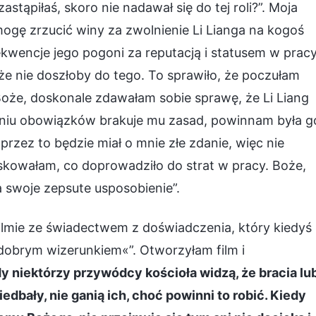
tąpiłaś, skoro nie nadawał się do tej roli?”. Moja
mogę zrzucić winy za zwolnienie Li Lianga na kogoś
kwencje jego pogoni za reputacją i statusem w prac
e nie doszłoby do tego. To sprawiło, że poczułam
Boże, doskonale zdawałam sobie sprawę, że Li Liang
waniu obowiązków brakuje mu zasad, powinnam była g
przez to będzie miał o mnie złe zdanie, więc nie
kowałam, co doprowadziło do strat w pracy. Boże,
 swoje zepsute usposobienie”.
ilmie ze świadectwem z doświadczenia, który kiedyś
»dobrym wizerunkiem«”. Otworzyłam film i
y niektórzy przywódcy kościoła widzą, że bracia lu
dbały, nie ganią ich, choć powinni to robić. Kiedy