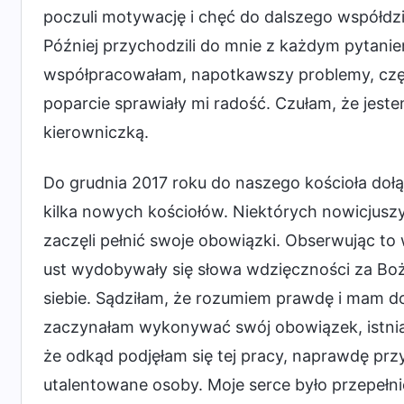
poczuli motywację i chęć do dalszego współd
Później przychodzili do mnie z każdym pytaniem
współpracowałam, napotkawszy problemy, częs
poparcie sprawiały mi radość. Czułam, że jestem
kierowniczką.
Do grudnia 2017 roku do naszego kościoła dołą
kilka nowych kościołów. Niektórych nowicjusz
zaczęli pełnić swoje obowiązki. Obserwując to
ust wydobywały się słowa wdzięczności za Bo
siebie. Sądziłam, że rozumiem prawdę i mam do
zaczynałam wykonywać swój obowiązek, istniał t
że odkąd podjęłam się tej pracy, naprawdę przyc
utalentowane osoby. Moje serce było przepełni