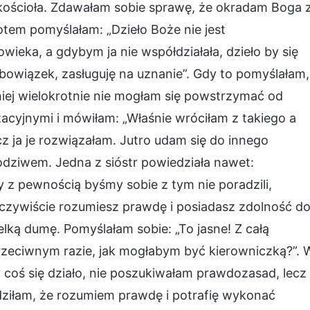
 kościoła. Zdawałam sobie sprawę, że okradam Boga 
otem pomyślałam: „Dzieło Boże nie jest
ieka, a gdybym ja nie współdziałała, dzieło by się
obowiązek, zasługuję na uznanie”. Gdy to pomyślałam,
źniej wielokrotnie nie mogłam się powstrzymać od
acyjnymi i mówiłam: „Właśnie wróciłam z takiego a
cz ja je rozwiązałam. Jutro udam się do innego
 podziwem. Jedna z sióstr powiedziała nawet:
 z pewnością byśmy sobie z tym nie poradzili,
eczywiście rozumiesz prawdę i posiadasz zdolność d
elką dumę. Pomyślałam sobie: „To jasne! Z całą
eciwnym razie, jak mogłabym być kierowniczką?”. 
coś się działo, nie poszukiwałam prawdozasad, lecz
dziłam, że rozumiem prawdę i potrafię wykonać