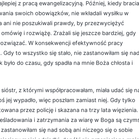
jlepiej z pracą ewangelizacyjną. Później, kiedy braci
wania swoich obowiązków, nie wkładali wysiłku w
a ani nie poszukiwali prawdy, by przezwyciężyć
 omówię i rozwiążę. Zrażali się jeszcze bardziej, gdy
m rozwiązać. W konsekwencji efektywność pracy
. Gdy to wszystko się stało, nie zastanowiłam się na
ak było do czasu, gdy spadła na mnie Boża chłosta i
ióstr, z którymi współpracowałam, miała udać się n
oś jej wypadło, więc poszłam zamiast niej. Gdy tylko
owana przez policję i skazana na trzy lata więzienia.
ześladowania i zatrzymania za wiarę w Boga są czym
zastanowiłam się nad sobą ani niczego się o sobie