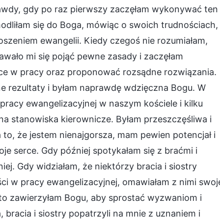
rawdy, gdy po raz pierwszy zaczęłam wykonywać ten
odliłam się do Boga, mówiąc o swoich trudnościach,
oszeniem ewangelii. Kiedy czegoś nie rozumiałam,
dawało mi się pojąć pewne zasady i zaczęłam
ące w pracy oraz proponować rozsądne rozwiązania.
ne rezultaty i byłam naprawdę wdzięczna Bogu. W
pracy ewangelizacyjnej w naszym kościele i kilku
 stanowiska kierownicze. Byłam przeszczęśliwa i
a to, że jestem nienajgorsza, mam pewien potencjał i
je serce. Gdy później spotykałam się z braćmi i
iej. Gdy widziałam, że niektórzy bracia i siostry
ci w pracy ewangelizacyjnej, omawiałam z nimi swoj
y to zawierzyłam Bogu, aby sprostać wyzwaniom i
 bracia i siostry popatrzyli na mnie z uznaniem i