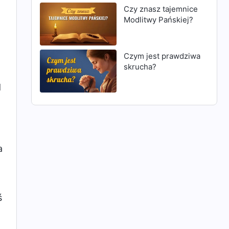
a
Czy znasz tajemnice
Modlitwy Pańskiej?
Czym jest prawdziwa
skrucha?
d
a
ś