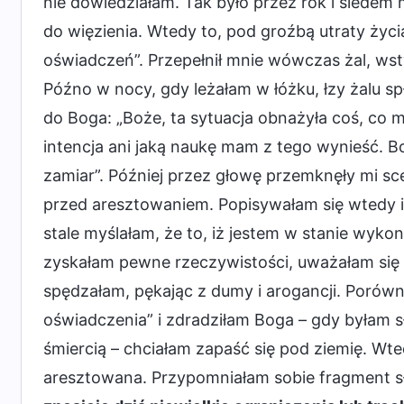
nie dowiedziałam. Tak było przez rok i siedem 
do więzienia. Wtedy to, pod groźbą utraty życ
oświadczeń”. Przepełnił mnie wówczas żal, wst
Późno w nocy, gdy leżałam w łóżku, łzy żalu s
do Boga: „Boże, ta sytuacja obnażyła coś, co m
intencja ani jaką naukę mam z tego wynieść. 
zamiar”. Później przez głowę przemknęły mi s
przed aresztowaniem. Popisywałam się wtedy i 
stale myślałam, że to, iż jestem w stanie wyko
zyskałam pewne rzeczywistości, uważałam się też
spędzałam, pękając z dumy i arogancji. Porównu
oświadczenia” i zdradziłam Boga – gdy byłam s
śmiercią – chciałam zapaść się pod ziemię. Wt
aresztowana. Przypomniałam sobie fragment sł