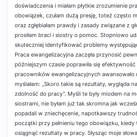
doświadczenia i miałam płytkie zrozumienie p
obowiązek, czułam dużą presję, toteż często m
oraz zgłębiałam prawdy i zasady związane z gł
prosiłam braci i siostry o pomoc. Stopniowo u
skuteczniej identyfikować problemy występuj
Praca ewangelizacyjna zaczęła przynosić pew
późniejszym czasie poprawiła się efektywność 
pracowników ewangelizacyjnych awansowało na
myślałam: „Skoro takie są rezultaty, wygląda n
zdolność do pracy”. Myśli te były miodem na mo
siostrami, nie byłam już tak skromna jak wcześn
popadali w zniechęcenie, napotkawszy trudnoś
początki przy pełnieniu tego obowiązku, kied
osiągnąć rezultaty w pracy. Słysząc moje słowa,