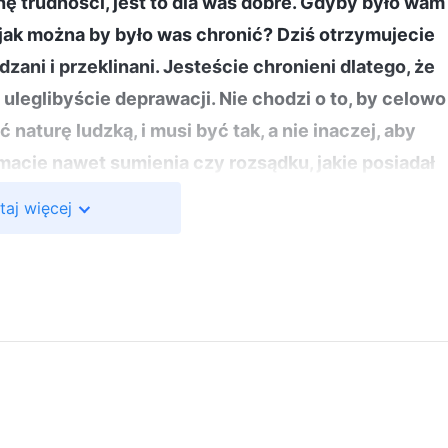
chę trudności, jest to dla was dobre. Gdyby było wam
 jak można by było was chronić? Dziś otrzymujecie
dzani i przeklinani. Jesteście chronieni dlatego, że
 uleglibyście deprawacji. Nie chodzi o to, by celowo
naturę ludzką, i musi być tak, a nie inaczej, aby
 macie nawet sumienia czy rozsądku, jakie posiadał
ieustannie trzeba was poddawać presji i ciągle
taj więcej
s ducha. Karcenie i osąd są właśnie tym, co jest
eczne, musi przychodzić na was również karcenie
ę podporządkowujecie. Wasza natura jest taka, że
nni się ugiąć, nie bylibyście skłonni ulec. Gdyby nie
go rezultatu. Jesteście ludźmi o nazbyt niskim i
 osądu trudno byłoby was podbić i przezwyciężyć
stara natura jest w was bowiem tak głęboko