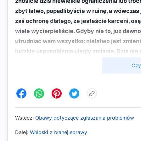
znosicie dziś niewielkie ograniczenia lub tro
zbyt łatwo, popadlibyście w ruinę, a wówczas
zaś ochronę dlatego, że jesteście karceni, osą
wiele wycierpieliście. Gdyby nie to, już dawno
utrudniać wam wszystko: niełatwo jest zmienić 
ludzkie usposobienia uległy zmianie. Dziś nie
Paweł, ani nie macie jego samoświadomości. N
Czy
trzeba was karcić i osądzać, aby obudzić w wa
najlepsze dla waszego życia. A kiedy to koni
przy pomocy faktów. Dopiero wtedy w pełni si
bez karcenia i przeklinania nie bylibyście skło
fakty przed waszymi oczyma, nie byłoby żadne
Wstecz:
Obawy dotyczące zgłaszania problemów
bezwartościowym charakterze! Bez karcenia i
waszą nieprawość i nieposłuszeństwo. Wasza 
Dalej:
Wnioski z błahej sprawy