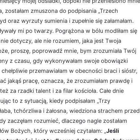
miesięcy mojej odsiadki, dopóki nie przeniesiono mni
ia, zostałam zmuszona do podpisania „Trzech
yd oraz wyrzuty sumienia i zupełnie się załamałam.
pływały mi po twarzy. Pogrążona w bólu modliłam się
nie dotyczy, ale nie rozumiem, jaka jest Twoja
Boże, proszę, poprowadź mnie, bym zrozumiała Twój
ceny z czasu, gdy wykonywałam swoje obowiązki
chełpliwie przemawiałam w obecności braci i sióstr,
nać jakąś pracę, oznacza, że zrozumiałam prawdę i
 za rzadki talent i za filar kościoła. Całe dnie
jąc to z sytuacją, kiedy podpisałam „Trzy
łaba, tchórzliwa i żałosna, wiedziona strachem przed
edy zaczęłam rozumieć, dlaczego nagle zostałam
ów Bożych, który wcześniej czytałam: „
Jeśli