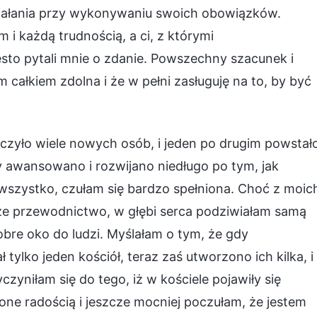
ziałania przy wykonywaniu swoich obowiązków.
 i każdą trudnością, a ci, z którymi
to pytali mnie o zdanie. Powszechny szacunek i
 całkiem zdolna i że w pełni zasługuję na to, by być
czyło wiele nowych osób, i jeden po drugim powstał
y awansowano i rozwijano niedługo po tym, jak
 wszystko, czułam się bardzo spełniona. Choć z moic
że przewodnictwo, w głębi serca podziwiałam samą
bre oko do ludzi. Myślałam o tym, że gdy
ylko jeden kościół, teraz zaś utworzono ich kilka, i
zyniłam się do tego, iż w kościele pojawiły się
one radością i jeszcze mocniej poczułam, że jestem