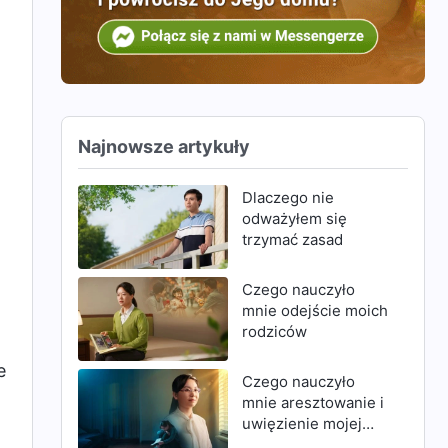
Najnowsze artykuły
Dlaczego nie
odważyłem się
trzymać zasad
Czego nauczyło
mnie odejście moich
rodziców
e
Czego nauczyło
mnie aresztowanie i
uwięzienie mojej
matki