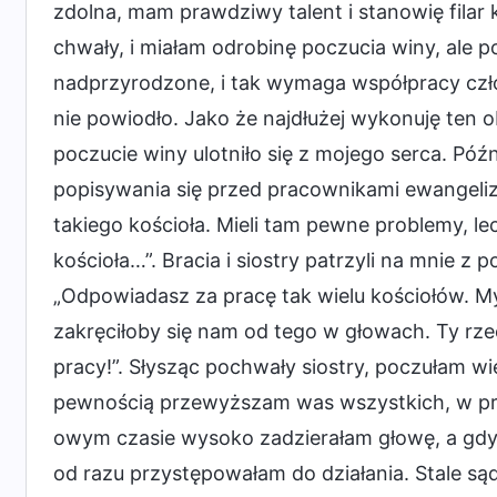
zdolna, mam prawdziwy talent i stanowię filar
chwały, i miałam odrobinę poczucia winy, ale p
nadprzyrodzone, i tak wymaga współpracy człow
nie powiodło. Jako że najdłużej wykonuję ten 
poczucie winy ulotniło się z mojego serca. Pó
popisywania się przed pracownikami ewangeliz
takiego kościoła. Mieli tam pewne problemy, le
kościoła…”. Bracia i siostry patrzyli na mnie z
„Odpowiadasz za pracę tak wielu kościołów. My
zakręciłoby się nam od tego w głowach. Ty rz
pracy!”. Słysząc pochwały siostry, poczułam wi
pewnością przewyższam was wszystkich, w prz
owym czasie wysoko zadzierałam głowę, a gdy 
od razu przystępowałam do działania. Stale są