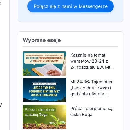
z
Połącz się z nami w Messengerze
Wybrane eseje
Kazanie na temat
wersetów 23-24 z
24 rozdziału Ew. Mt:
Jak odróżnić
prawdziwego
Mt 24:36: Tajemnica
Chrystusa od
o
„Lecz o dniu owym i
fałszywych
godzinie nikt nie
Chrystusów
wie” została
W
objawiona
Próba i cierpienie są
łaską Boga