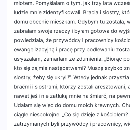
młotem. Pomyślałam o tym, jak trzy lata wcześn
ludzie mnie zidentyfikowali. Bracia i siostry, k
domu obecnie mieszkam. Gdybym tu została, w
zabrałam swoje rzeczy i byłam gotowa do wyjśc
powiedziała, że przywódcy i pracownicy kościo
ewangelizacyjną i pracę przy podlewaniu zosta
usłyszałam, zamarłam ze zdumienia. „Biorąc p
kto się zajmie następstwami? Muszę szybko zn
siostry, żeby się ukryli!”. Wtedy jednak przyszł
braćmi i siostrami, którzy zostali aresztowani, 
nawet jeśli nie zatłuką mnie na śmierć, na pew
Udałam się więc do domu moich krewnych. Choc
ciągle niespokojne. „Co się dzieje z kościołem
zatrzymanych byli przywódcy i pracownicy, wię