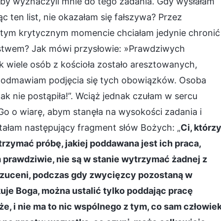
aby wyznaczyli mnie do tego zadania. Gdy wysłałam
ąc ten list, nie okazałam się fałszywa? Przez
 w tym krytycznym momencie chciałam jedynie chronić
eństwem? Jak mówi przysłowie: »Prawdziwych
ak wiele osób z kościoła zostało aresztowanych,
nak odmawiam podjęcia się tych obowiązków. Osoba
k nie postąpiła!”. Wciąż jednak czułam w sercu
 Go o wiarę, abym stanęła na wysokości zadania i
ytałam następujący fragment słów Bożych: „
Ci, którz
rzymać próbę, jakiej poddawana jest ich praca,
m prawdziwie, nie są w stanie wytrzymać żadnej z
rzuceni, podczas gdy zwycięzcy pozostaną w
uje Boga, można ustalić tylko poddając pracę
e, i nie ma to nic wspólnego z tym, co sam człowie