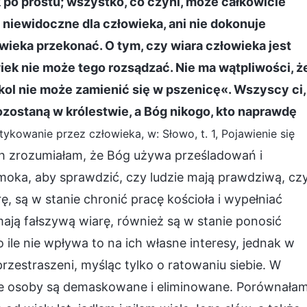
k po prostu; wszystko, co czyni, może całkowicie
t niewidoczne dla człowieka, ani nie dokonuje
owieka przekonać. O tym, czy wiara człowieka jest
wiek nie może tego rozsądzać. Nie ma wątpliwości, ż
ąkol nie może zamienić się w pszenicę«. Wszyscy ci,
zostaną w królestwie, a Bóg nikogo, kto naprawdę
tykowanie przez człowieka, w: Słowo, t. 1, Pojawienie się
ch zrozumiałam, że Bóg używa prześladowań i
oka, aby sprawdzić, czy ludzie mają prawdziwą, cz
ę, są w stanie chronić pracę kościoła i wypełniać
mają fałszywą wiarę, również są w stanie ponosić
ile nie wpływa to na ich własne interesy, jednak w
 przestraszeni, myśląc tylko o ratowaniu siebie. W
kie osoby są demaskowane i eliminowane. Porównała