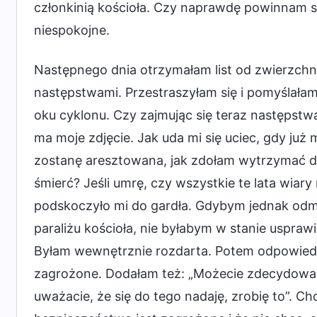
członkinią kościoła. Czy naprawdę powinnam si
niespokojne.
Następnego dnia otrzymałam list od zwierzchni
następstwami. Przestraszyłam się i pomyślałam:
oku cyklonu. Czy zajmując się teraz następstwam
ma moje zdjęcie. Jak uda mi się uciec, gdy już
zostanę aresztowana, jak zdołam wytrzymać dia
śmierć? Jeśli umrę, czy wszystkie te lata wiary
podskoczyło mi do gardła. Gdybym jednak od
paraliżu kościoła, nie byłabym w stanie uspra
Byłam wewnętrznie rozdarta. Potem odpowiedz
zagrożone. Dodałam też: „Możecie zdecydować,
uważacie, że się do tego nadaję, zrobię to”. C