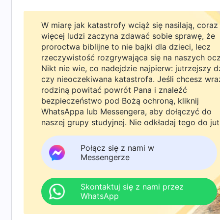
dłużej chronić siebie. Później napisałam list d
wcześniej uległam, i poinformować ich, że jes
W miarę jak katastrofy wciąż się nasilają, coraz
więcej ludzi zaczyna zdawać sobie sprawę, że
Potem założyłam przebranie i poszłam spotkać s
proroctwa biblijne to nie bajki dla dzieci, lecz
rzeczywistość rozgrywająca się na naszych oc
przeniesienie książek ze słowami Bożymi. Nastę
Nikt nie wie, co nadejdzie najpierw: jutrzejszy d
bezpieczeństwo było zagrożone, że muszą szybko 
czy nieoczekiwana katastrofa. Jeśli chcesz wra
rodziną powitać powrót Pana i znaleźć
którzy byli słabi, zniechęceni, zalęknieni i prz
bezpieczeństwo pod Bożą ochroną, kliknij
swoim życiu kościelnym i w wykonywaniu obo
WhatsAppa lub Messengera, aby dołączyć do
naszej grupy studyjnej. Nie odkładaj tego do jut
wydarzyło się coś, co ponownie mnie zdemaskow
miał pieczę nad książkami, zostały aresztowan
Połącz się z nami w
Bożymi musiały zostać jak najszybciej przenie
Messengerze
Gdyby te książki wpadły w ręce policji, strat
przenieść je tak szybko, jak to możliwe. Umów
Skontaktuj się z nami przez
WhatsApp
powierzono książki, bo chciałam rozeznać się w
sióstr, którzy zostali aresztowani, a potem w