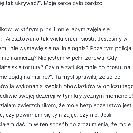
ę tak ukrywać?”. Moje serce było bardzo
ków, w którym prosili mnie, abym zajęła się
 „Aresztowano tak wielu braci i sióstr. Jesteśmy w
i, nie wystawię się na linię ognia? Poza tym policja
 mnie namierzą? Nie jestem w pełni zdrowa. Gdy
belskie tortury? Czy nie zatłuką mnie po prostu na
 nie pójdą na marne?”. Ta myśl sprawiła, że serce
mówiła wykonania swoich obowiązków w obliczu teg
wiedliwić swojej dezercji w tym krytycznym momencie!
iałam zwierzchnikom, że moje bezpieczeństwo jest
 czy powinnam się tym zająć, czy nie. Jeśli
hciałam dać im w ten sposób do zrozumienia, że moje