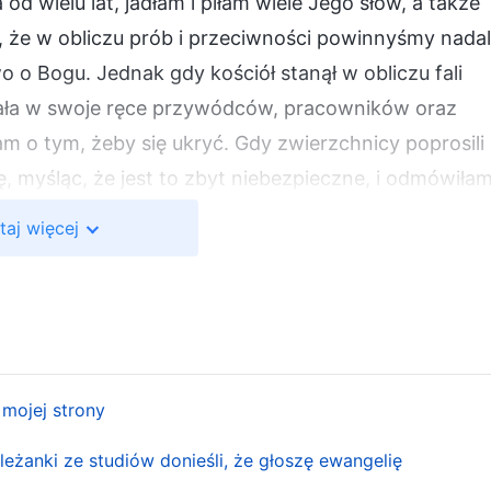
 wielu lat, jadłam i piłam wiele Jego słów, a także
, że w obliczu prób i przeciwności powinnyśmy nadal
o Bogu. Jednak gdy kościół stanął w obliczu fali
tała w swoje ręce przywódców, pracowników oraz
ałam o tym, żeby się ukryć. Gdy zwierzchnicy poprosili
, myśląc, że jest to zbyt niebezpieczne, i odmówiła
agrożenia dla mojego bezpieczeństwa. Kościół
taj więcej
scy przywódcy i pracownicy zostali aresztowani. Gdyb
stały szybko przeniesione w inne miejsce, wpadłyby 
wiedziało nic o zatrzymaniu przywódców i pracowników.
im także groziłoby zatrzymanie. Jednak w tym
hronić siebie i odmawiałam wykonania obowiązków.
 mojej strony
asługiwałam na to, aby żyć przed obliczem Boga! Gd
łowałam wszystkiego, co zrobiłam. Nie chciałam już
leżanki ze studiów donieśli, że głoszę ewangelię