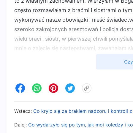
to z własnym zachowaniem. Wierzyłam w Boga od
często rozmawiałam z braćmi i siostrami o tym
wykonywać nasze obowiązki i nieść świadectwo 
szeroko zakrojonych aresztowań i policja dos
wielu braci i sióstr, w pierwszej chwili pomyśl
mnie o zajęcie się następstwami, zawahałam się
wzięcia na siebie tych obowiązków z powodu z
Czy
znalazł się w bardzo ciężkiej sytuacji, a wszy
datki i przedmioty należące do kościoła nie zo
ręce policji. Ponadto wielu braci i sióstr nie 
Gdybym na czas ich o tym nie poinformowała, 
krytycznym momencie raz za razem wolałam c
Wstecz:
Co kryło się za brakiem nadzoru i kontroli z
Byłam zbyt samolubna i podła. Naprawdę nie z
o tym myślałam, poczułam się zobowiązana i ża
Dalej:
Co wydarzyło się po tym, jak moi koledzy i ko