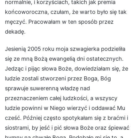
normalnie, i korzyściach, takich jak premia
końcoworoczna, czułam, że warto było się tak
męczyć. Pracowałam w ten sposób przez
dekadę.
Jesienią 2005 roku moja szwagierka podzieliła
się ze mną Bożą ewangelią dni ostatecznych.
Jedząc i pijąc słowa Boże, dowiedziałam się, że
ludzie zostali stworzeni przez Boga, Bóg
sprawuje suwerenną władzę nad
przeznaczeniem całej ludzkości, a wszyscy
ludzie powinni w Niego wierzyć i oddawać Mu
cześć. Później często spotykałam się z braćmi i
siostrami, by jeść i pić słowa Boże oraz śpiewać
hymny na chwałę Boga. Podobało mi się to, a