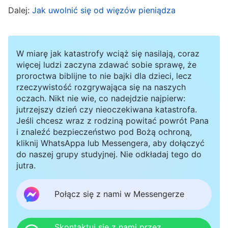
Dalej:
Jak uwolnić się od więzów pieniądza
zespołu musisz wymyślić sposób na
zrealizowanie wyznaczonego poziomu produkcji
w określonym czasie. Nie wolno ci teraz brać
W miarę jak katastrofy wciąż się nasilają, coraz
urlopu, spóźniać się ani wychodzić wcześniej!
więcej ludzi zaczyna zdawać sobie sprawę, że
proroctwa biblijne to nie bajki dla dzieci, lecz
Jeśli nie będziesz ciężko pracować, zostaniesz
rzeczywistość rozgrywająca się na naszych
zwolniona!”. Kiedy to usłyszałam, w duchu
oczach. Nikt nie wie, co nadejdzie najpierw:
poczułam się ograniczana. Bałam się, że mnie
jutrzejszy dzień czy nieoczekiwana katastrofa.
Jeśli chcesz wraz z rodziną powitać powrót Pana
zwolnią, jeśli cokolwiek w pracy nie zostanie
i znaleźć bezpieczeństwo pod Bożą ochroną,
wykonane dobrze. Chociaż chciałam
kliknij WhatsAppa lub Messengera, aby dołączyć
do naszej grupy studyjnej. Nie odkładaj tego do
uczestniczyć w zgromadzeniach i wykonywać
jutra.
swój obowiązek, zwyczajnie nie mogłam znaleźć
na to czasu. Byłam w głębokiej rozterce: „Jestem
Połącz się z nami w Messengerze
tak zajęta, że nie mogę nawet uczestniczyć w
zgromadzeniach. Czy tak wygląda życie osoby
Skontaktuj się z nami przez