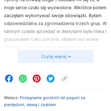
moje serce czuło się wyzwolone. Wkrótce potem
zaczęłam wykonywać swoje obowiązki. Byłam
odpowiedzialna za zgromadzenia trzech grup. W
tamtym czasie sprzedaż w destylarni była niska i
pracowałam tylko pół dnia. Miałam też wolne
niedziele. Praca nie przeszkadzała mi w
chodzeniu na zgromadzenia i wykonywaniu
Czytaj więcej
obowiązków.
Kiedy nadeszła jesień 2006 roku, w destylarni
było bardzo dużo pracy. Musiałam pracować co
najmniej dziesięć godzin dziennie. Kierownik
Wstecz:
Pożegnanie gorzkich lat pogoni za
często powtarzał podczas zebrań: „Jesteśmy w
pieniędzmi, sławą i zyskiem
szczycie sezonu produkcyjnego. Jako liderka