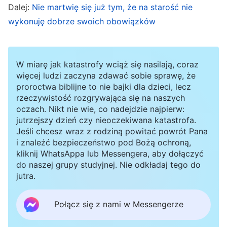
Dalej:
Nie martwię się już tym, że na starość nie
Nie potrafiłem zrozumieć, dlaczego tak się
wykonuję dobrze swoich obowiązków
dzieje. Potem popadłem w zniechęcenie. Modląc
się, nie miałem nic do powiedzenia, a moje
modlitwy były naprawdę jałowe. Jadłem i piłem
W miarę jak katastrofy wciąż się nasilają, coraz
mniej słów Bożych, nie chciałem dalej poznawać
więcej ludzi zaczyna zdawać sobie sprawę, że
proroctwa biblijne to nie bajki dla dzieci, lecz
technik, których tak gorliwie wcześniej się
rzeczywistość rozgrywająca się na naszych
uczyłem, i w ogóle nie miałem motywacji.
oczach. Nikt nie wie, co nadejdzie najpierw:
jutrzejszy dzień czy nieoczekiwana katastrofa.
Jeśli chcesz wraz z rodziną powitać powrót Pana
Mniej więcej w listopadzie jeden z braci przyniósł
i znaleźć bezpieczeństwo pod Bożą ochroną,
mi receptę, mówiąc, że to specjalny lek na
kliknij WhatsAppa lub Messengera, aby dołączyć
do naszej grupy studyjnej. Nie odkładaj tego do
wirusowe zapalenie wątroby typu B. Nie mogłem
jutra.
się doczekać, żeby go wypróbować, ale gdy
przypomniałem sobie ostatnie nieudane próby z
Połącz się z nami w Messengerze
leczeniem dzięgielem, pomyślałem: „Czy to