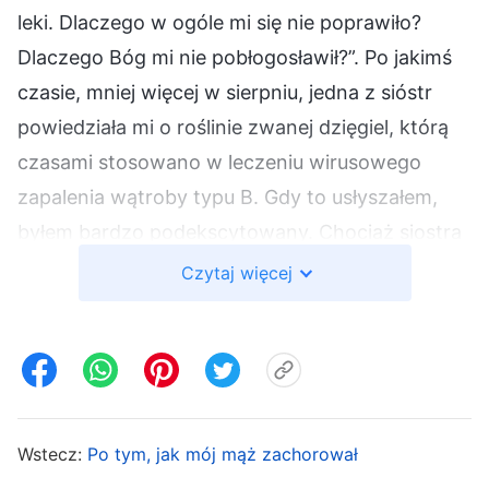
leki. Dlaczego w ogóle mi się nie poprawiło?
Dlaczego Bóg mi nie pobłogosławił?”. Po jakimś
czasie, mniej więcej w sierpniu, jedna z sióstr
powiedziała mi o roślinie zwanej dzięgiel, którą
czasami stosowano w leczeniu wirusowego
zapalenia wątroby typu B. Gdy to usłyszałem,
byłem bardzo podekscytowany. Chociaż siostra
wielokrotnie podkreślała, że roślina ta jest silnie
Czytaj więcej
toksyczna, a jej nieodpowiednie przetworzenie
może zagrażać życiu, i tak chciałem ją
wypróbować. Pomyślałem, że jeśli może ona
mnie wyleczyć, warto podjąć ryzyko. Wbrew
moim oczekiwaniom nie dała żadnych efektów,
Wstecz:
Po tym, jak mój mąż zachorował
przez co poczułem się strasznie nieszczęśliwy.