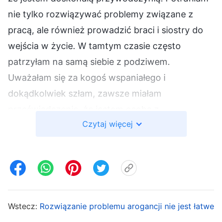
nie tylko rozwiązywać problemy związane z
pracą, ale również prowadzić braci i siostry do
wejścia w życie. W tamtym czasie często
patrzyłam na samą siebie z podziwem.
Uważałam się za kogoś wspaniałego i
dokądkolwiek szłam, zawsze miałam
przeświadczenie, że jestem osobą z
Czytaj więcej
największym doświadczeniem, największym
wejściem w życie i największą
prawdorzeczywistością.
Na jednym zgromadzeniu siostra Yi Ran
poprosiła, żebym opowiedziała, jak pracuję.
Wstecz:
Rozwiązanie problemu arogancji nie jest łatwe
Słysząc to, nie umiałam pohamować fali radości.