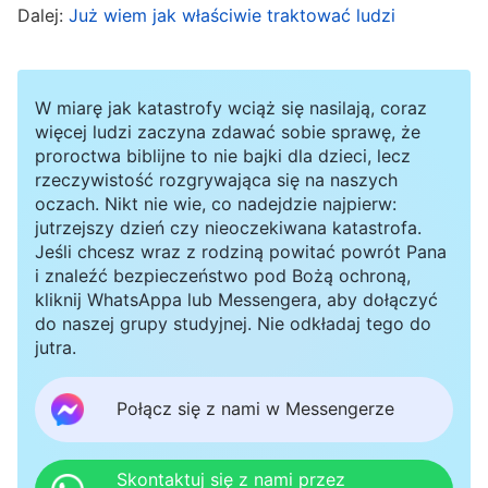
Dalej:
Już wiem jak właściwie traktować ludzi
Pomyślałam: „Widzę, że wy wszyscy nie wiecie,
jak pracować. Zaraz powiem wam, jak ja
wykonuję swoją pracę, i pokażę wam, że
W miarę jak katastrofy wciąż się nasilają, coraz
posiadam zdolność do pracy”. Najpierw
więcej ludzi zaczyna zdawać sobie sprawę, że
proroctwa biblijne to nie bajki dla dzieci, lecz
powiedziałam skromnie: „Gdy zaczęłam
rzeczywistość rozgrywająca się na naszych
wykonywać ten obowiązek, też nie wiedziałam,
oczach. Nikt nie wie, co nadejdzie najpierw:
jutrzejszy dzień czy nieoczekiwana katastrofa.
jak pracować ani jak ustalić swoje priorytety”.
Jeśli chcesz wraz z rodziną powitać powrót Pana
Potem zaczęłam rozwodzić się nad tym, w jaki
i znaleźć bezpieczeństwo pod Bożą ochroną,
kliknij WhatsAppa lub Messengera, aby dołączyć
sposób pracuję. Widziałam, że bracia i siostry
do naszej grupy studyjnej. Nie odkładaj tego do
uważnie słuchają mojego omówienia i rzucają na
jutra.
mnie pełne zazdrości spojrzenia. Uznałam swoje
omówienie za całkiem dobre i byłam bardzo
Połącz się z nami w Messengerze
szczęśliwa. Potem poszłam na zgromadzenie
innej grupy. Gdy do nich mówiłam,
Skontaktuj się z nami przez