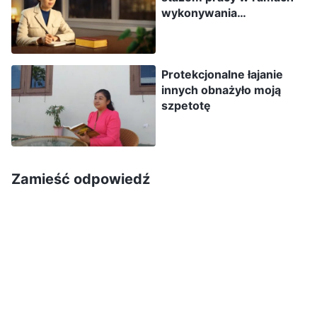
wykonywania
chwalili mnie za mój duży potencjał i zdolność do
obowiązków jest
pracy”. Widząc, że wszyscy uważnie mnie
niewłaściwe
słuchają, byłam szczęśliwa, ale czułam też żal. A
Protekcjonalne łajanie
to dlatego, że mojego omówienia słuchały wtedy
innych obnażyło moją
zaledwie trzy osoby. Pomyślałam: „Byłoby
szpetotę
wspaniale, gdy więcej osób mnie słuchało i
dowiedziało się o mojej zdolności do pracy”. Po
zgromadzeniu w moim sercu zagnieździł się
Zamieść odpowiedź
niepokój. Miałam niejasne przeczucie, że być
może się wywyższam i daję świadectwo o samej
sobie. Odsunęłam jednak od siebie tę myśl,
uznając, że mówię przecież o swoim
doświadczeniu, o czymś, co faktycznie miało
miejsce. Nie oznaczało to wywyższania się i