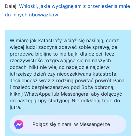
Dalej:
Wnioski, jakie wyciągnęłam z przeniesienia mnie
tego stopnia, że inni nie mogli już tego znieść i
do innych obowiązków
kilka razy pomogli mi ogarnąć dom. Nie
suszyłem też na czas jedzenia, które przysłał
kościół, w związku z czym się psuło i trzeba je
W miarę jak katastrofy wciąż się nasilają, coraz
więcej ludzi zaczyna zdawać sobie sprawę, że
było wyrzucić. Gdy przywódca sie o tym
proroctwa biblijne to nie bajki dla dzieci, lecz
dowiedział, stwierdził: „Całe jedzenie spleśniało.
rzeczywistość rozgrywająca się na naszych
oczach. Nikt nie wie, co nadejdzie najpierw:
Gdybyś był uważny, ususzyłbyś je i dopilnował,
jutrzejszy dzień czy nieoczekiwana katastrofa.
by łatwo psujące się produkty zostały zjedzone
Jeśli chcesz wraz z rodziną powitać powrót Pana
na czas i się nie zmarnowały. Biorąc pod uwagę
i znaleźć bezpieczeństwo pod Bożą ochroną,
kliknij WhatsAppa lub Messengera, aby dołączyć
te problemy, musisz zastanowić się nad swoim
do naszej grupy studyjnej. Nie odkładaj tego do
podejściem do obowiązków”. Gdy to usłyszałem,
jutra.
poczułem się winny. Jedzenie faktycznie zepsuło
Połącz się z nami w Messengerze
się przez moje zaniedbanie. Jednak potem w
myślach zacząłem się usprawiedliwiać: „W domu