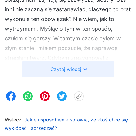
inni nie zaczną się zastanawiać, dlaczego to brat
wykonuje ten obowiązek? Nie wiem, jak to
wytrzymam”. Myśląc o tym w ten sposób,
czułem się gorszy. W tamtym czasie byłem w
złym stanie i miałem poczucie, że naprawdę
straciłem twarz. Gdybym zrezygnował z
obowiązku udzielania gościny, postąpiłbym
Czytaj więcej
nierozsądnie, ale z drugiej strony, gdybym nadal
miał go wykonywać, nie wiedziałbym, jak sobie z
tym poradzić. Z pozoru wydawało się, że
wykonuję swój obowiązek, ale w środku czułem
się stłamszony, a do wszystkiego podchodziłem
Wstecz:
Jakie usposobienie sprawia, że ktoś chce się
biernie i nieuważnie. Choć widziałem, że trzeba
wykłócać i sprzeczać?
posprzątać, nic w tej sprawie nie robiłem, do