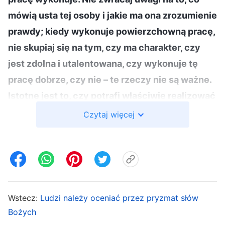
mówią usta tej osoby i jakie ma ona zrozumienie
prawdy; kiedy wykonuje powierzchowną pracę,
nie skupiaj się na tym, czy ma charakter, czy
jest zdolna i utalentowana, czy wykonuje tę
pracę dobrze, czy nie – te rzeczy nie są ważne.
Istotne jest to, czy potrafi właściwie realizować
najbardziej fundamentalną pracę kościoła, czy
Czytaj więcej
umie rozwiązywać problemy za pomocą
prawdy, czy potrafi wprowadzić ludzi w
rzeczywistość prawdy. Ta praca jest najbardziej
fundamentalna i niezbędna. Jeśli nie jest w
stanie wykonywać tej rzeczywistej pracy, to
Wstecz:
Ludzi należy oceniać przez pryzmat słów
bez względu na to, jak dobry jest jej charakter,
Bożych
jak jest utalentowana, jak wiele jest w stanie