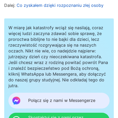
Dalej:
Co zyskałem dzięki rozpoznaniu złej osoby
znieść trudności i jaką potrafi zapłacić cenę, i
tak jest fałszywym przywódcą. Niektórzy ludzie
mówią: »Zapomnij, że nie wykonała żadnej
W miarę jak katastrofy wciąż się nasilają, coraz
rzeczywistej pracy. Ma dobry charakter i jest
więcej ludzi zaczyna zdawać sobie sprawę, że
proroctwa biblijne to nie bajki dla dzieci, lecz
zdolna. Szkol ją przez jakiś czas, a na pewno
rzeczywistość rozgrywająca się na naszych
będzie w stanie wykonywać rzeczywistą pracę.
oczach. Nikt nie wie, co nadejdzie najpierw:
jutrzejszy dzień czy nieoczekiwana katastrofa.
Co więcej, nie zrobiła nic złego, nie popełniła
Jeśli chcesz wraz z rodziną powitać powrót Pana
żadnego zła ani nie spowodowała żadnych
i znaleźć bezpieczeństwo pod Bożą ochroną,
kliknij WhatsAppa lub Messengera, aby dołączyć
zakłóceń – jak możesz mówić, że jest
do naszej grupy studyjnej. Nie odkładaj tego do
fałszywym przywódcą?«. W jaki sposób można
jutra.
to wyjaśnić? Zapomnij o swoich talentach i
Połącz się z nami w Messengerze
zaletach charakteru oraz o poziomie
wykształcenia, liczy się tylko to, czy
wykonujesz rzeczywistą pracę, czy wypełniasz
Skontaktuj się z nami przez