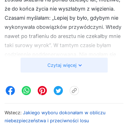
że do końca życia nie wyszłabym z więzienia.
Czasami myślałam: „Lepiej by było, gdybym nie
wykonywała obowiązków przywódczyni. Wtedy
nawet po trafieniu do aresztu nie czekałby mnie
taki surowy wyrok”. W tamtym czasie byłam
codziennie poddenerwowana. Nie mogłam się
uspokoić nawet wtedy, gdy wykonywałam swoje
Czytaj więcej
obowiązki. Zwłaszcza, gdy dowiedziałam się, że
KPCh często wykorzystuje drony, aby
obserwować wierzących, szukać ich i
zatrzymywać, zaczęłam zwracać szczególną
uwagę na to, co się dzieje na zewnątrz. Czasami,
Wstecz:
Jakiego wyboru dokonałam w obliczu
gdy docierały do mnie dziwne dźwięki,
niebezpieczeństwa i przeciwności losu
podbiegałam do okna, żeby sprawdzić, czy to