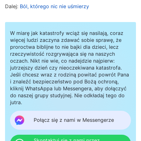
Dalej:
Ból, którego nic nie uśmierzy
nie dron, a gdy słyszałam kroki na klatce
schodowej lub gdy zarządca budynku pukał do
moich drzwi, serce zaczynało mi walić jak
W miarę jak katastrofy wciąż się nasilają, coraz
oszalałe. Bałam się, że to policja przyszła nas
więcej ludzi zaczyna zdawać sobie sprawę, że
proroctwa biblijne to nie bajki dla dzieci, lecz
aresztować. W tamtym czasie nie wkładałam
rzeczywistość rozgrywająca się na naszych
serca w obowiązki, a gdy kontrolowałam pracę,
oczach. Nikt nie wie, co nadejdzie najpierw:
jutrzejszy dzień czy nieoczekiwana katastrofa.
nie zwracałam uwagi na szczegóły. Odbiło się to
Jeśli chcesz wraz z rodziną powitać powrót Pana
na różnych zadaniach. Praca z tekstami, za
i znaleźć bezpieczeństwo pod Bożą ochroną,
kliknij WhatsAppa lub Messengera, aby dołączyć
którą przede wszystkim odpowiadałam, również
do naszej grupy studyjnej. Nie odkładaj tego do
przynosiła gorsze rezultaty. Chociaż byłam
jutra.
trochę zdenerwowana, pisałam jedynie listy z
Połącz się z nami w Messengerze
zapytaniami. Nigdy nie starałam się zrozumieć,
gdzie występuje problem i na czym polega ani
jak go rozwiązać. Któregoś dnia otrzymałam list
Skontaktuj się z nami przez