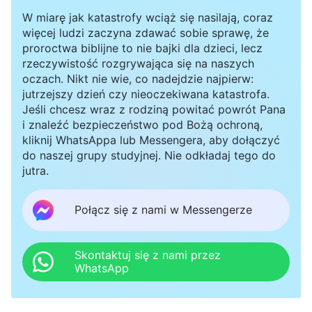
o odprawieniu siostry Zhang. Ale siostra Liu
W miarę jak katastrofy wciąż się nasilają, coraz
więcej ludzi zaczyna zdawać sobie sprawę, że
powiedziała, że przekazała te doniesienia
proroctwa biblijne to nie bajki dla dzieci, lecz
naszym zwierzchnikom. I żebyśmy poczekały, aż
rzeczywistość rozgrywająca się na naszych
wszystko wyjaśnią, zanim ją odprawimy”. Ja
oczach. Nikt nie wie, co nadejdzie najpierw:
jutrzejszy dzień czy nieoczekiwana katastrofa.
pomyślałam, że dzięki tym zgłoszeniom, jeśli
Jeśli chcesz wraz z rodziną powitać powrót Pana
przyjrzymy się sytuacji, przekonamy się, że
i znaleźć bezpieczeństwo pod Bożą ochroną,
kliknij WhatsAppa lub Messengera, aby dołączyć
siostra Zhang od dawna nie wykonuje
do naszej grupy studyjnej. Nie odkładaj tego do
praktycznej pracy, obowiązki wypełnia po
jutra.
łebkach i wypowiada jedynie frazesy i doktryny.
Połącz się z nami w Messengerze
Wiemy, że jest fałszywą przywódczynią, więc
zgodnie z zasadami, trzeba odprawić ją jak
Skontaktuj się z nami przez
najszybciej”. W kościele była fałszywa
WhatsApp
przywódczyni, a my, przywódczynie okręgu,
zamiast załatwić sprawę, przerzuciłyśmy to na