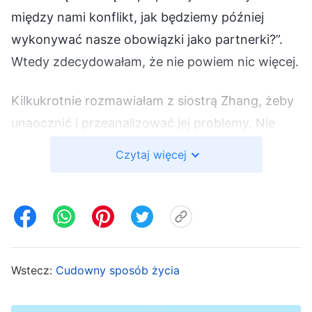
między nami konflikt, jak będziemy później
wykonywać nasze obowiązki jako partnerki?”.
Wtedy zdecydowałam, że nie powiem nic więcej.
Kilkukrotnie rozmawiałam z siostrą Zhang, żeby
unaocznić i przeanalizować jej problemy. Nie
tylko wszystkiego się wypierała, ale jeszcze
Czytaj więcej
kłóciła się ze mną. Niedługo później pewni bracia
i siostry zaczęli, że siostra Zhang nie wykonuje
praktycznej pracy. Wtedy zrozumiałam, że
problem siostry Zhang jest poważny, i że jeśli nie
uporamy się z nim na czas, opóźni to pracę
Wstecz:
Cudowny sposób życia
kościoła i wejście w życie braci i sióstr. Zatem w
rozmowie z siostrą Liu ponownie wspomniałam