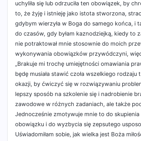
uchyliła się lub odrzuciła ten obowiązek, by c
to, że żyję i istnieję jako istota stworzona, str
gdybym wierzyła w Boga do samego końca, i t
do czasów, gdy byłam kaznodziejką, kiedy to z
nie potraktował mnie stosownie do moich prze
wykonywania obowiązków przywódczyni, więc n
„Brakuje mi trochę umiejętności omawiania pr
będę musiała stawić czoła wszelkiego rodzaju 
okazji, by ćwiczyć się w rozwiązywaniu probl
lepszy sposób na szkolenie się i nadrobienie b
zawodowe w różnych zadaniach, ale także pocz
Jednocześnie zmotywuje mnie to do skupienia
obowiązku i do wyzbycia się zepsutego usposob
Uświadomiłam sobie, jak wielka jest Boża miło