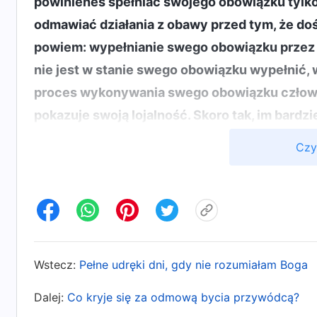
powinieneś spełniać swojego obowiązku tylko
odmawiać działania z obawy przed tym, że do
powiem: wypełnianie swego obowiązku przez cz
nie jest w stanie swego obowiązku wypełnić, 
proces wykonywania swego obowiązku człowie
pokazuje swoją lojalność. Skoro tak, im bard
więcej prawdy otrzymujesz i tym bardziej real
Czy
Boga wcielonego a obowiązkiem człowieka, w: Słowo, 
wyraźnie mówią nam, że bez względu na to, jak
otrzymywaniem błogosławieństw lub doświadcza
więc wykonywanie obowiązków jest całkowicie n
odpowiddzialność jako ludzi i powinniśmy to
Wstecz:
Pełne udręki dni, gdy nie rozumiałam Boga
posłuszeństwo. Błędnie myślałam, że przywódc
rzeczywistości nawet gdybym nie została przy
Dalej:
Co kryje się za odmową bycia przywódcą?