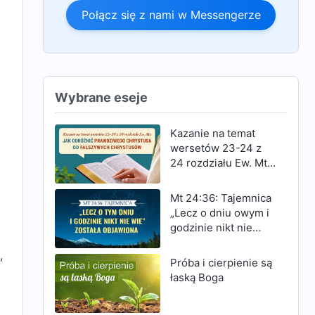
Połącz się z nami w Messengerze
Wybrane eseje
Kazanie na temat
e
wersetów 23-24 z
24 rozdziału Ew. Mt:
Jak odróżnić
prawdziwego
Mt 24:36: Tajemnica
Chrystusa od
„Lecz o dniu owym i
fałszywych
godzinie nikt nie
Chrystusów
wie” została
,
objawiona
Próba i cierpienie są
łaską Boga