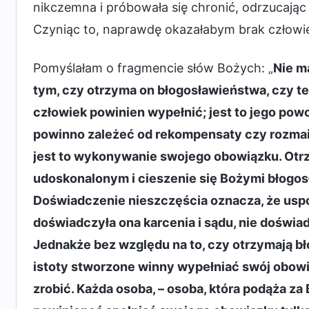
nikczemna i próbowała się chronić, odrzucając
Czyniąc to, naprawdę okazałabym brak człowi
Pomyślałam o fragmencie słów Bożych: „
Nie m
tym, czy otrzyma on błogosławieństwa, czy t
człowiek powinien wypełnić; jest to jego pow
powinno zależeć od rekompensaty czy rozma
jest to wykonywanie swojego obowiązku. Otr
udoskonalonym i cieszenie się Bożymi błogo
Doświadczenie nieszczęścia oznacza, że uspos
doświadczyła ona karcenia i sądu, nie doświa
Jednakże bez względu na to, czy otrzymają b
istoty stworzone winny wypełniać swój obowiąze
zrobić. Każda osoba, – osoba, która podąża za 