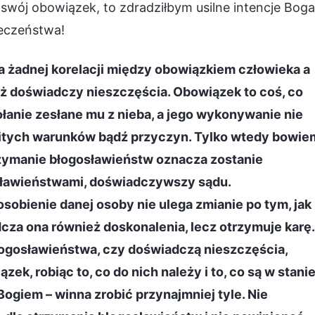
 swój obowiązek, to zdradziłbym usilne intencje Boga
eczeństwa!
a żadnej korelacji między obowiązkiem człowieka a
eż doświadczy nieszczęścia. Obowiązek to coś, co
ołanie zesłane mu z nieba, a jego wykonywanie nie
itych warunków bądź przyczyn. Tylko wtedy bowie
zymanie błogosławieństw oznacza zostanie
sławieństwami, doświadczywszy sądu.
obienie danej osoby nie ulega zmianie po tym, jak
dcza ona również doskonalenia, lecz otrzymuje karę.
łogosławieństwa, czy doświadczą nieszczęścia,
k, robiąc to, co do nich należy i to, co są w stani
Bogiem – winna zrobić przynajmniej tyle. Nie