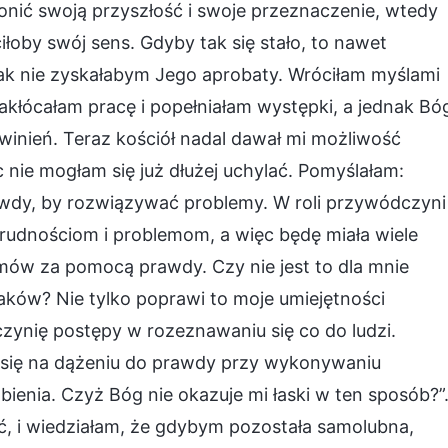
hronić swoją przyszłość i swoje przeznaczenie, wtedy
aciłoby swój sens. Gdyby tak się stało, to nawet
ak nie zyskałabym Jego aprobaty. Wróciłam myślami
akłócałam pracę i popełniałam występki, a jednak Bó
winień. Teraz kościół nadal dawał mi możliwość
ie mogłam się już dłużej uchylać. Pomyślałam:
awdy, by rozwiązywać problemy. W roli przywódczyni
trudnościom i problemom, a więc będę miała wiele
emów za pomocą prawdy. Czy nie jest to dla mnie
raków? Nie tylko poprawi to moje umiejętności
ynię postępy w rozeznawaniu się co do ludzi.
 się na dążeniu do prawdy przy wykonywaniu
ienia. Czyż Bóg nie okazuje mi łaski w ten sposób?”
ść, i wiedziałam, że gdybym pozostała samolubna,