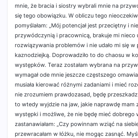
mnie, że bracia i siostry wybrali mnie na przyw
się tego obowiązku. W obliczu tego nieoczekiw
pomyślałam: „Mój potencjał jest przeciętny i
przywódczynią i pracownicą, brakuje mi nieco
rozwiązywania problemów i nie udało mi się w
kaznodziejką. Doprowadziło to do chaosu w koś
występków. Teraz zostałam wybrana na przyw
wymagał ode mnie jeszcze częstszego omawia
musiała kierować różnymi zadaniami i mieć roze
nie zrozumiem prawdozasad, będę przeszkadzał
to wtedy wyjdzie na jaw, jakie naprawdę mam z
występki i możliwe, że nie będę mieć dobrego 
zastanawiałam: „Czy powinnam wziąć na siebie 
przewracałam w łóżku, nie mogąc zasnąć. Myśl 