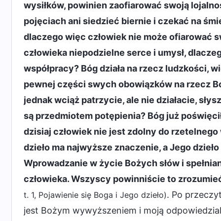
wysiłków, powinien zaofiarować swoją lojalno
pojęciach ani siedzieć biernie i czekać na śmi
dlaczego więc człowiek nie może ofiarować s
człowieka niepodzielne serce i umysł, dlacze
współpracy? Bóg działa na rzecz ludzkości, 
pewnej części swych obowiązków na rzecz Boż
jednak wciąż patrzycie, ale nie działacie, słysz
są przedmiotem potępienia? Bóg już poświęci
dzisiaj człowiek nie jest zdolny do rzetelne
dzieło ma najwyższe znaczenie, a Jego dzieło
Wprowadzanie w życie Bożych słów i spełnia
człowieka. Wszyscy powinniście to zrozumie
. Po przeczy
t. 1, Pojawienie się Boga i Jego dzieło)
jest Bożym wywyższeniem i moją odpowiedzialn