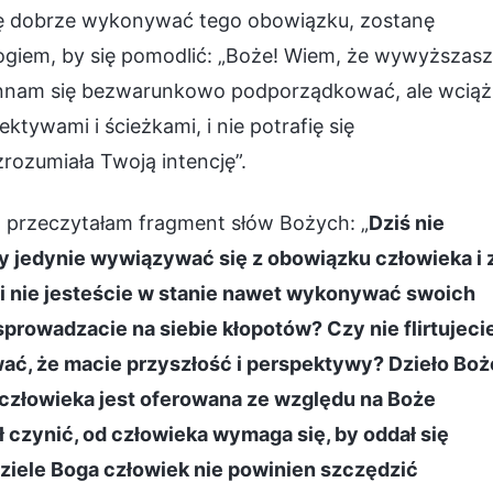
 będę dobrze wykonywać tego obowiązku, zostanę
giem, by się pomodlić: „Boże! Wiem, że wywyższasz
winnam się bezwarunkowo podporządkować, ale wciąż
tywami i ścieżkami, i nie potrafię się
ozumiała Twoją intencję”.
przeczytałam fragment słów Bożych: „
Dziś nie
 jedynie wywiązywać się z obowiązku człowieka i 
li nie jesteście w stanie nawet wykonywać swoich
sprowadzacie na siebie kłopotów? Czy nie flirtujeci
wać, że macie przyszłość i perspektywy? Dzieło Boż
 człowieka jest oferowana ze względu na Boże
 czynić, od człowieka wymaga się, by oddał się
ziele Boga człowiek nie powinien szczędzić