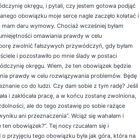
ódczynię okręgu, i pytali, czy jestem gotowa podjąć
anego obowiązku moje serce nagle zaczęło kołatać i
 nie mam daru wymowy. Chociaż wcześniej byłam
 umiejętności omawiania prawdy w celu
 porę zwolnić fałszywych przywódczyń, gdy byłam
ciele i pozostawiło po mnie ślady w postaci
ódczynię okręgu. Wiem, że ten obowiązek będzie
nia prawdy w celu rozwiązywania problemów. Będę
znanie co do ludzi. Czy dam sobie z tym radę? Jeśli
a i zakłócała pracę, a w końcu zostanę zwolniona,
dolności, ale do tego zostawię po sobie rażące
wyniku ani przeznaczenia”. Wciąż się wahałam i
ten obowiązek?”. Tej nocy rzucałam się i
o przyjęciu tego obowiązku była jak góra, która na