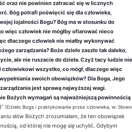
ść oraz nie powinien zatracać się w licznych
erć. Bóg potrafi poświęcić się dla człowieka,
wojej lojalności Bogu? Bóg ma w stosunku do
go więc człowiek nie mógłby ofiarować nieco
więc dlaczego człowiek nie miałby wykonywać
ego zarządzania? Boże dzieło zaszło tak daleko,
ycie, ale nie ruszacie do dzieła. Czyż tacy ludzie ni
ł człowiekowi wszystko, co mógł, dlaczego więc
go wypełniania swoich obowiązków? Dla Boga, Jego
 zarządzania jest sprawą najwyższej wagi.
nie Bożych wymagań są najważniejszą powinnością
ć
”
(Dzieło Boga i praktykowanie przez człowieka, w: Słowo
taniu słów Bożych zrozumiałam, że ten obowiązek
ością, od której nie mogę się uchylić. Gdybym