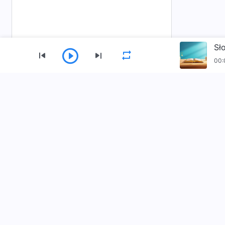
Sł
00:
Menu
Strona Główna
Książki
Materiały Wideo
Pobierz aplikację Kościół Boga Wszechmo