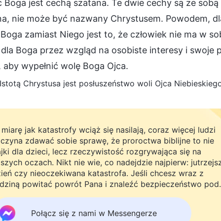
Boga jest cechą szatana. Te dwie cechy są ze sobą 
na, nie może być nazwany Chrystusem. Powodem, dl
 Boga zamiast Niego jest to, że człowiek nie ma w s
 dla Boga przez wzgląd na osobiste interesy i swoje
, aby wypełnić wolę Boga Ojca.
(Istotą Chrystusa jest posłuszeństwo woli Ojca Niebieskiego,
miarę jak katastrofy wciąż się nasilają, coraz więcej ludzi
czyna zdawać sobie sprawę, że proroctwa biblijne to nie
jki dla dzieci, lecz rzeczywistość rozgrywająca się na
szych oczach. Nikt nie wie, co nadejdzie najpierw: jutrzejs
ień czy nieoczekiwana katastrofa. Jeśli chcesz wraz z
dziną powitać powrót Pana i znaleźć bezpieczeństwo pod
żą ochroną, kliknij WhatsAppa lub Messengera, aby dołąc
 naszej grupy studyjnej. Nie odkładaj tego do jutra.
Połącz się z nami w Messengerze