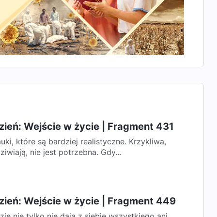
ień: Wejście w życie | Fragment 431
ki, które są bardziej realistyczne. Krzykliwa,
iwiają, nie jest potrzebna. Gdy...
zień: Wejście w życie | Fragment 449
ie nie tylko nie dają z siebie wszystkiego ani