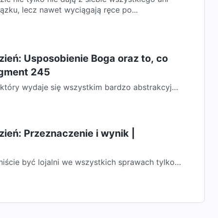
ązku, lecz nawet wyciągają ręce po...
ień: Usposobienie Boga oraz to, co
agment 245
który wydaje się wszystkim bardzo abstrakcyjny
go przyjąć, ponieważ Jego...
ień: Przeznaczenie i wynik |
ście być lojalni we wszystkich sprawach tylko
orządkowania się Jego woli we...