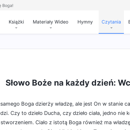
ę Boga!
Książki
Materiały Wideo
Hymny
Czytania
Usposobienie Boga oraz to, co On ma i czym jest
Słowo Boże na każdy dzień: Wc
 samego Boga dzierży władzę, ale jest On w stanie c
zi. Czy to dzieło Ducha, czy dzieło ciała, jedno nie
stworzeniem. Ciało z istotą Boga również ma władzę