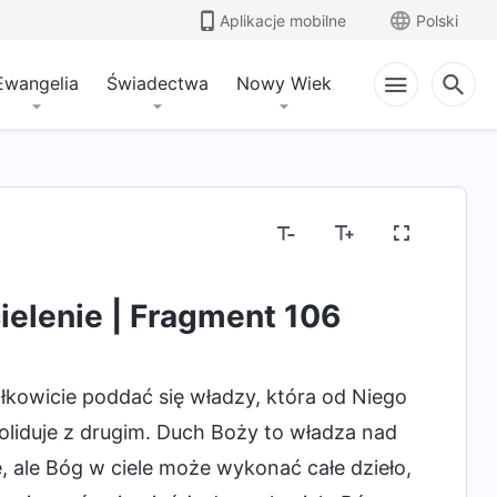
Aplikacje mobilne
Polski
Ewangelia
Świadectwa
Nowy Wiek
Tajemnice dotyczące Biblii
Demaskowanie poję
ielenie | Fragment 106
ałkowicie poddać się władzy, która od Niego
 koliduje z drugim. Duch Boży to władza nad
, ale Bóg w ciele może wykonać całe dzieło,