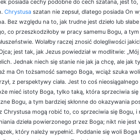
ek posiada cechy podobne do cech szatana, jest to, 
n.
Chrystusa
szatan nie zepsuł, dlatego posiada On w
a. Bez względu na to, jak trudne jest dzieło lub słabe 
o, co przeszkodziłoby w pracy samemu Bogu, a tym b
łuszeństwie. Wolałby raczej znosić dolegliwości jakic
jca; jest tak, jak Jezus powiedział w modlitwie: „Mój 
elich. Jednak niech się stanie nie jak ja chcę, ale jak
aż ma On tożsamość samego Boga, wciąż szuka woli B
zył, z perspektywy ciała. Jest to coś nieosiągalnego
że mieć istoty Boga, tylko taką, która sprzeciwia się
zne Bogu, a tym bardziej skłonne do okazywania pos
 Chrystusa mogą robić to, co sprzeciwia się Bogu, i
iania dzieła powierzonego przez Boga; nikt nie jest
zek, który należy wypełnić. Poddanie się woli Boga 