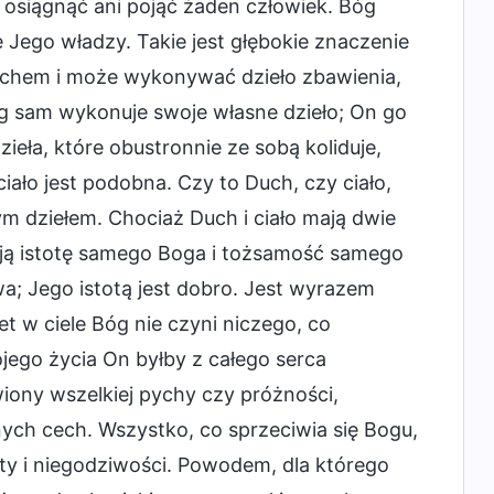
 osiągnąć ani pojąć żaden człowiek. Bóg
 Jego władzy. Takie jest głębokie znaczenie
 Duchem i może wykonywać dzieło zbawienia,
óg sam wykonuje swoje własne dzieło; On go
zieła, które obustronnie ze sobą koliduje,
ało jest podobna. Czy to Duch, czy ciało,
ym dziełem. Chociaż Duch i ciało mają dwie
mają istotę samego Boga i tożsamość samego
; Jego istotą jest dobro. Jest wyrazem
et w ciele Bóg nie czyni niczego, co
ego życia On byłby z całego serca
iony wszelkiej pychy czy próżności,
ych cech. Wszystko, co sprzeciwia się Bogu,
oty i niegodziwości. Powodem, dla którego