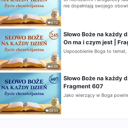
nie dopełniają swojego obowi
6:12
Słowo Boże na każdy dz
On ma i czym jest | Fr
Usposobienie Boga to temat, 
i nie każdemu jest też łatwo 
6:06
Słowo Boże na każdy dz
Fragment 607
Jako wierzący w Boga powinni
wobec Niego i zdolni do podp
20:53