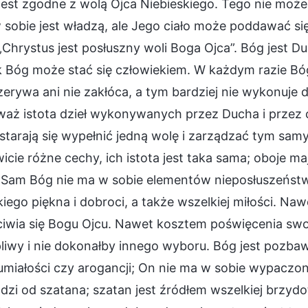
jest zgodne z wolą Ojca Niebieskiego. Tego nie może
sobie jest władzą, ale Jego ciało może poddawać się
„Chrystus jest posłuszny woli Boga Ojca”. Bóg jest
ak Bóg może stać się człowiekiem. W każdym razie B
zerywa ani nie zakłóca, a tym bardziej nie wykonuje d
aż istota dzieł wykonywanych przez Ducha i przez ci
starają się wypełnić jedną wolę i zarządzać tym sam
icie różne cechy, ich istota jest taka sama; oboje 
 Sam Bóg nie ma w sobie elementów nieposłuszeństwa
iego piękna i dobroci, a także wszelkiej miłości. Naw
ciwia się Bogu Ojcu. Nawet kosztem poświęcenia swoj
iwy i nie dokonałby innego wyboru. Bóg jest pozbaw
miałości czy arogancji; On nie ma w sobie wypaczon
zi od szatana; szatan jest źródłem wszelkiej brzyd