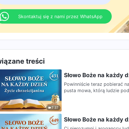
Skontaktuj się z nami przez WhatsApp
iązane treści
Słowo Boże na każdy dz
Powinniście teraz pobierać nau
pusta mowa, którą ludzie podz
7:37
Słowo Boże na każdy d
Ci nierozumni i aroganccy ludz