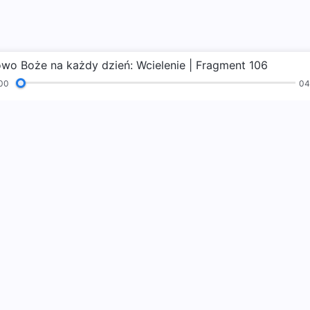
owo Boże na każdy dzień: Wcielenie | Fragment 106
00
04
Hymny
Czytania
Ewangelia
Świadectwa
gącego
Nadeszło Kró
Królestwo Boże pr
Ucz się więcej
Połącz się 