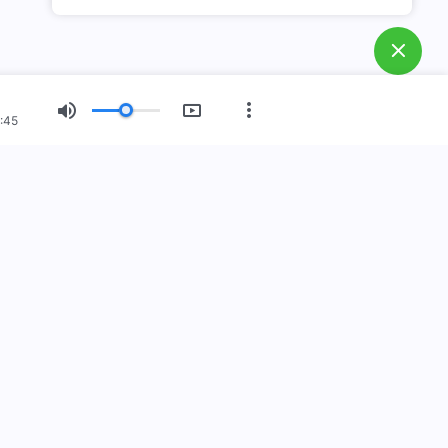
:45
Nowy Wiek
Wystawa Obrazów
O Nas
lestwo Boże!
zyszło na świat! Czy chcesz wejść do Królestwa Bożego?
z nami w Messengerze