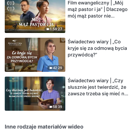
Film ewangeliczny | „Mój
mąż pastor i ja” | Dlaczego
mój mąż pastor nie
rozumie głosu Boga?
1:59:27
Świadectwo wiary | „Co
kryje się za odmową bycia
przywódcą?”
42:29
Świadectwo wiary | „Czy
słusznie jest twierdzić, że
zawsze trzeba się mieć na
baczności przed innymi?”
58:39
Inne rodzaje materiałów wideo