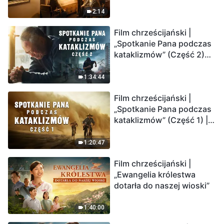
2:14
Film chrześcijański |
„Spotkanie Pana podczas
kataklizmów” (Część 2)
Ziemia wchodzi w
„masowe wymieranie”.
1:34:44
Katastrofy uderzają.
Film chrześcijański |
Ludzkość weszła w
„Spotkanie Pana podczas
odliczanie. Czy znalazłeś
kataklizmów” (Część 1) |
już drogę ocalenia?
Nasz dom, Ziemia, stoi na
krawędzi, dokąd zmierza
1:20:47
los ludzkości?
Film chrześcijański |
„Ewangelia królestwa
dotarła do naszej wioski”
1:40:00