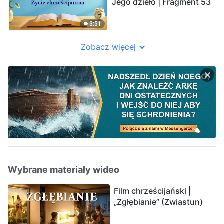
Jego dzieło | Fragment 53
3:51
Zobacz więcej
Wybrane materiały wideo
Film chrześcijański |
„Zgłębianie” (Zwiastun)