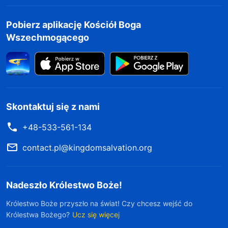
Bożego błogosławieństwa arena polityczna
popadnie w nieład i stanie się niezdolna
Pobierz aplikację Kościół Boga
wytrzymać nawet jednego ciosu. Pozbawienie
Wszechmogącego
Bożego błogosławieństwa oznacza dla ludzkości
to samo, co pozbawienie słońca. Bez względu na
to, jak wytrwale władcy wnoszą wkład w
społeczeństwo, niezależnie od tego, ile
Skontaktuj się z nami
sprawiedliwych konferencji zostanie
+48-533-561-134
zorganizowanych przez ludzkość, żadna z tych
contact.pl@kingdomsalvation.org
rzeczy niczego nie odwróci biegu ani nie zmieni
ludzkiego losu. Człowiek wierzy, że kraj, w
którym ludzie są syci i odziani, w którym żyją
Nadeszło Królestwo Boże!
razem w pokoju, jest dobrym krajem, z dobrym
Królestwo Boże przyszło na świat! Czy chcesz wejść do
przywództwem. Ale Bóg tak nie myśli. On
Królestwa Bożego?
Ucz się więcej