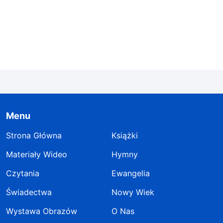
czcić Boga, ponieważ człowiek za bardzo oddalił
się od Niego i na zbyt długo zapomniał o Bogu.
Na ziemi pozostają jedynie kraje, które postępują
sprawiedliwie i sprzeciwiają się
niesprawiedliwości. Jednak jest to dalekie od
Bożych oczekiwań, jako że żaden władca nie
pozwoli, aby Bóg kierował ludnością jego kraju
ani żadna partia polityczna nie zgromadzi ludzi,
Menu
by razem wielbić Boga. Bóg utracił swoje
Strona Główna
Książki
należyte miejsce w sercu każdego kraju, narodu,
Materiały Wideo
Hymny
partii rządzącej, a nawet w sercu każdego
Czytania
Ewangelia
człowieka. Chociaż sprawiedliwe siły istnieją na
Świadectwa
Nowy Wiek
tym świecie, rządy, w których dla Boga nie ma
miejsca w sercu człowieka są kruche. Bez
Wystawa Obrazów
O Nas