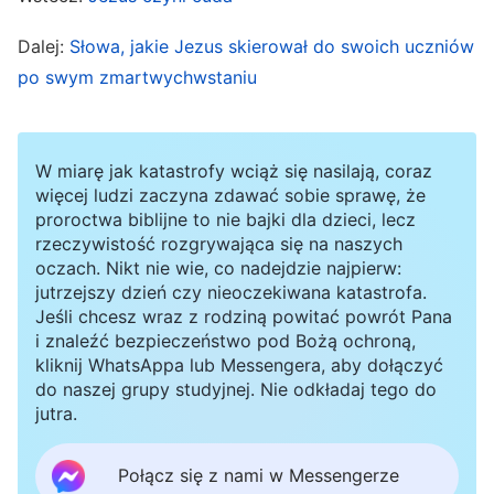
Bogiem o status, konkurowanie z Bogiem i
Dalej:
Słowa, jakie Jezus skierował do swoich uczniów
nieustanne wystawianie Boga na próbę. Poprzez
po swym zmartwychwstaniu
istotę swego oporu względem Boga oraz
postawę wrogości wobec Niego, jak również
swoje słowa i myśli otwarcie bluźnili przeciw
W miarę jak katastrofy wciąż się nasilają, coraz
Duchowi Bożemu oraz złościli Go. Toteż Bóg
więcej ludzi zaczyna zdawać sobie sprawę, że
proroctwa biblijne to nie bajki dla dzieci, lecz
wydał rozsądny osąd w oparciu o to, co mówili i
rzeczywistość rozgrywająca się na naszych
czynili, a także określił ich uczynki jako grzech
oczach. Nikt nie wie, co nadejdzie najpierw:
jutrzejszy dzień czy nieoczekiwana katastrofa.
bluźnierstwa przeciwko Duchowi Świętemu. Ów
Jeśli chcesz wraz z rodziną powitać powrót Pana
grzech jest niewybaczalny ani w tym świecie, ani
i znaleźć bezpieczeństwo pod Bożą ochroną,
kliknij WhatsAppa lub Messengera, aby dołączyć
w świecie przyszłym, jak wynika z poniższego
do naszej grupy studyjnej. Nie odkładaj tego do
fragmentu Pisma: „bluźnierstwo przeciwko
jutra.
Duchowi Świętemu nie będzie ludziom
przebaczone”, a także „kto mówi przeciwko
Połącz się z nami w Messengerze