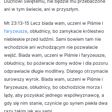
Duchowi Świętemu, nie będzie mu przebaczone
ani w tym świecie, ani w przyszłym.
Mt 23:13-15 Lecz biada wam, uczeni w Piśmie i
faryzeusze
, obłudnicy, bo zamykacie królestwo
niebieskie przed ludźmi. Sami bowiem tam nie
wchodzicie ani wchodzącym nie pozwalacie
wejść. Biada wam, uczeni w Piśmie i faryzeusze,
obłudnicy, bo pożeracie domy wdów i dla pozoru
odprawiacie długie modlitwy. Dlatego otrzymacie
surowszy wyrok. Biada wam, uczeni w Piśmie i
faryzeusze, obłudnicy, bo obchodzicie morza i
lądy, aby pozyskać jednego współwyznawcę, a
gdy się nim stanie, czynicie go synem piekła dwa
razy takim jak wy sami.