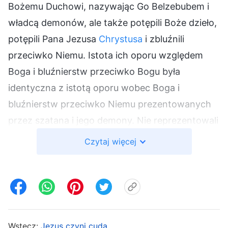
Bożemu Duchowi, nazywając Go Belzebubem i
władcą demonów, ale także potępili Boże dzieło,
potępili Pana Jezusa
Chrystusa
i zbluźnili
przeciwko Niemu. Istota ich oporu względem
Boga i bluźnierstw przeciwko Bogu była
identyczna z istotą oporu wobec Boga i
bluźnierstw przeciwko Niemu prezentowanych
przez szatana i jego demony. Nie reprezentowali
oni jedynie ludzi zepsutych, lecz znacznie gorzej
Czytaj więcej
– byli wcieleniem szatana. Byli kanałem, przez
który szatan docierał do ludzi, wspólnikami i
sługusami szatana. Esencją ich bluźnierstwa i
oczerniania przez nich Pana Jezusa Chrystusa
oraz bluźnienia przeciw Niemu były walka z
Wstecz:
Jezus czyni cuda