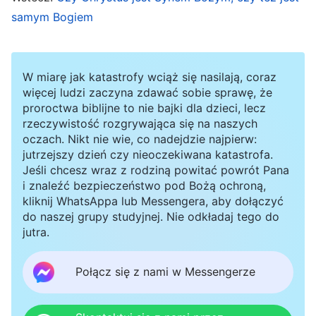
wszyscy, którzy ustami wyznają Boga
samym Bogiem
wcielonego, a jednak nie potrafią praktykować
prawdy posłuszeństwa wobec Niego – zostaną
ostatecznie wyeliminowani i zniszczeni. Co
W miarę jak katastrofy wciąż się nasilają, coraz
więcej, jest jeszcze bardziej prawdopodobne, że
więcej ludzi zaczyna zdawać sobie sprawę, że
proroctwa biblijne to nie bajki dla dzieci, lecz
każdy, kto wyznaje ustami Boga widzialnego, a
rzeczywistość rozgrywająca się na naszych
także je i pije prawdę wyrażoną przez Niego, a
oczach. Nikt nie wie, co nadejdzie najpierw:
jutrzejszy dzień czy nieoczekiwana katastrofa.
jednocześnie szuka Boga niejasnego i
Jeśli chcesz wraz z rodziną powitać powrót Pana
niewidzialnego, zostanie zniszczony w
i znaleźć bezpieczeństwo pod Bożą ochroną,
kliknij WhatsAppa lub Messengera, aby dołączyć
przyszłości. Żaden z tych ludzi nie będzie w
do naszej grupy studyjnej. Nie odkładaj tego do
stanie pozostać aż do czasu odpoczynku, który
jutra.
nadejdzie po zakończeniu Bożego dzieła; w
czasie odpoczynku nie może też pozostać ani
Połącz się z nami w Messengerze
jedna osoba podobna do takich ludzi.