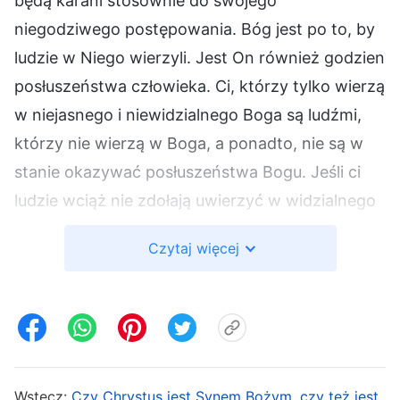
będą karani stosownie do swojego
niegodziwego postępowania. Bóg jest po to, by
ludzie w Niego wierzyli. Jest On również godzien
posłuszeństwa człowieka. Ci, którzy tylko wierzą
w niejasnego i niewidzialnego Boga są ludźmi,
którzy nie wierzą w Boga, a ponadto, nie są w
stanie okazywać posłuszeństwa Bogu. Jeśli ci
ludzie wciąż nie zdołają uwierzyć w widzialnego
Boga do czasu zakończenia Jego dzieła
Czytaj więcej
podboju, a także trwać będą w
nieposłuszeństwie i będą sprzeciwiać się Bogu,
który jest widoczny w ciele, ci „miłośnicy
niejasności” bez wątpienia zostaną zniszczeni.
Dzieje się po prostu tak, że niektórzy z was –
Wstecz:
Czy Chrystus jest Synem Bożym, czy też jest