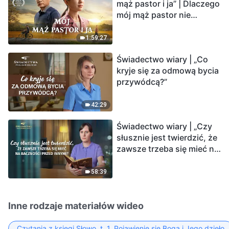
mąż pastor i ja” | Dlaczego
mój mąż pastor nie
rozumie głosu Boga?
1:59:27
Świadectwo wiary | „Co
kryje się za odmową bycia
przywódcą?”
42:29
Świadectwo wiary | „Czy
słusznie jest twierdzić, że
zawsze trzeba się mieć na
baczności przed innymi?”
58:39
Inne rodzaje materiałów wideo
Czytania z księgi Słowo, t. 1, Pojawienie się Boga i Jego dzieło