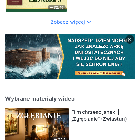
32:40
Zobacz więcej
Wybrane materiały wideo
Film chrześcijański |
„Zgłębianie” (Zwiastun)
2:14