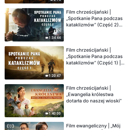
Film chrześcijański |
„Spotkanie Pana podczas
kataklizmów” (Część 2)
Ziemia wchodzi w
„masowe wymieranie”.
1:34:44
Katastrofy uderzają.
Film chrześcijański |
Ludzkość weszła w
„Spotkanie Pana podczas
odliczanie. Czy znalazłeś
kataklizmów” (Część 1) |
już drogę ocalenia?
Nasz dom, Ziemia, stoi na
krawędzi, dokąd zmierza
1:20:47
los ludzkości?
Film chrześcijański |
„Ewangelia królestwa
dotarła do naszej wioski”
1:40:00
Film ewangeliczny | „Mój