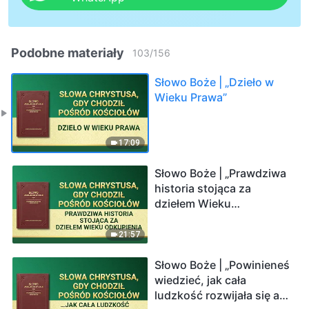
Podobne materiały
103
/
156
Słowo Boże | „Dzieło w
Wieku Prawa”
17:09
Słowo Boże | „Prawdziwa
historia stojąca za
dziełem Wieku
Odkupienia”
21:57
Słowo Boże | „Powinieneś
wiedzieć, jak cała
ludzkość rozwijała się aż