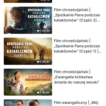
Film chrześcijański |
„Spotkanie Pana podczas
kataklizmów” (Część 2)
Ziemia wchodzi w
„masowe wymieranie”.
1:34:44
Katastrofy uderzają.
Film chrześcijański |
Ludzkość weszła w
„Spotkanie Pana podczas
odliczanie. Czy znalazłeś
kataklizmów” (Część 1) |
już drogę ocalenia?
Nasz dom, Ziemia, stoi na
krawędzi, dokąd zmierza
1:20:47
los ludzkości?
Film chrześcijański |
„Ewangelia królestwa
dotarła do naszej wioski”
1:40:00
Film ewangeliczny | „Mój