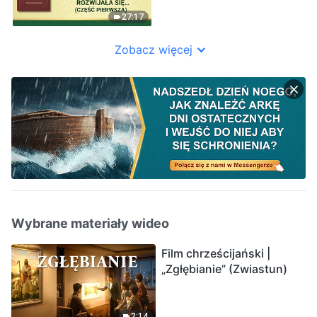
po dzień dzisiejszy”
(Część pierwsza)
27:17
Zobacz więcej
Wybrane materiały wideo
Film chrześcijański |
„Zgłębianie” (Zwiastun)
2:14