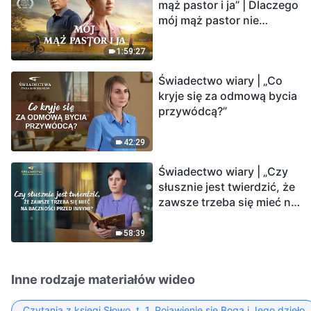
mąż pastor i ja” | Dlaczego
mój mąż pastor nie
rozumie głosu Boga?
1:59:27
Świadectwo wiary | „Co
kryje się za odmową bycia
przywódcą?”
42:29
Świadectwo wiary | „Czy
słusznie jest twierdzić, że
zawsze trzeba się mieć na
baczności przed innymi?”
58:39
Inne rodzaje materiałów wideo
Czytania z księgi Słowo, t. 1, Pojawienie się Boga i Jego dzieło