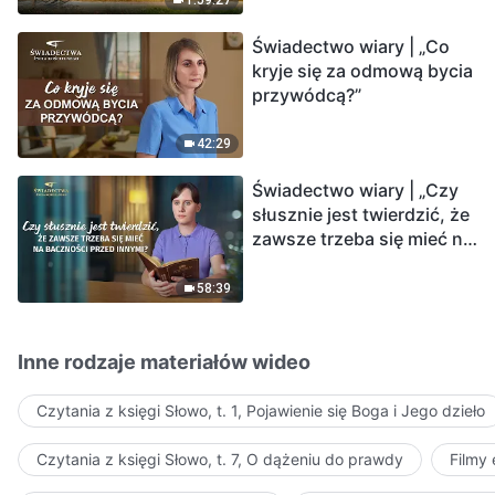
Świadectwo wiary | „Co
kryje się za odmową bycia
przywódcą?”
42:29
Świadectwo wiary | „Czy
słusznie jest twierdzić, że
zawsze trzeba się mieć na
baczności przed innymi?”
58:39
Inne rodzaje materiałów wideo
Czytania z księgi Słowo, t. 1, Pojawienie się Boga i Jego dzieło
Czytania z księgi Słowo, t. 7, O dążeniu do prawdy
Filmy