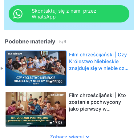
Skontaktuj się z nami przez
WhatsApp
Podobne materiały
5
/
6
Film chrześcijański | Czy
Królestwo Niebieskie
znajduje się w niebie czy
na ziemi? (Fragment)
11:00
Film chrześcijański | Kto
zostanie pochwycony
jako pierwszy w
momencie nadejścia
Pana? (Fragment)
17:08
Zobacz więcej