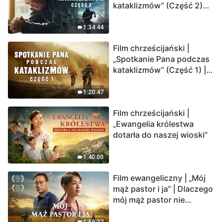
kataklizmów” (Część 2)
Ziemia wchodzi w
„masowe wymieranie”.
1:34:44
Katastrofy uderzają.
Film chrześcijański |
Ludzkość weszła w
„Spotkanie Pana podczas
odliczanie. Czy znalazłeś
kataklizmów” (Część 1) |
już drogę ocalenia?
Nasz dom, Ziemia, stoi na
krawędzi, dokąd zmierza
1:20:47
los ludzkości?
Film chrześcijański |
„Ewangelia królestwa
dotarła do naszej wioski”
1:40:00
Film ewangeliczny | „Mój
mąż pastor i ja” | Dlaczego
mój mąż pastor nie
rozumie głosu Boga?
1:59:27